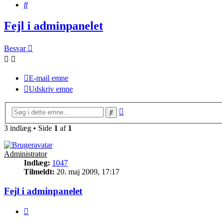
Søg
Fejl i adminpanelet
Besvar
E-mail emne
Udskriv emne
Avanceret
Søg
søgning
3 indlæg • Side
1
af
1
Administrator
Indlæg:
1047
Tilmeldt:
20. maj 2009, 17:17
Fejl i adminpanelet
Citer