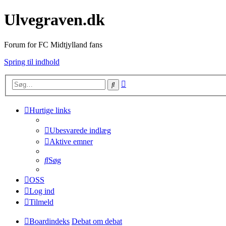
Ulvegraven.dk
Forum for FC Midtjylland fans
Spring til indhold
Avanceret
Søg
søgning
Hurtige links
Ubesvarede indlæg
Aktive emner
Søg
OSS
Log ind
Tilmeld
Boardindeks
Debat om debat