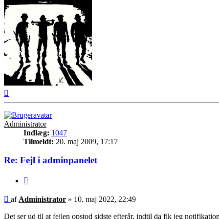
Top
Administrator
Indlæg:
1047
Tilmeldt:
20. maj 2009, 17:17
Re: Fejl i adminpanelet
Citer
Indlæg
af
Administrator
»
10. maj 2022, 22:49
Det ser ud til at fejlen opstod sidste efterår, indtil da fik jeg notifik