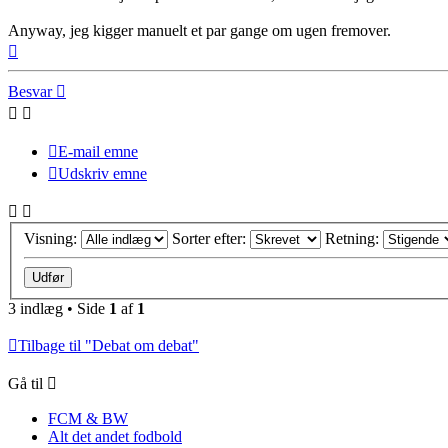
Anyway, jeg kigger manuelt et par gange om ugen fremover.
Top
Besvar
E-mail emne
Udskriv emne
Visning:
Sorter efter:
Retning:
3 indlæg • Side
1
af
1
Tilbage til "Debat om debat"
Gå til
FCM & BW
Alt det andet fodbold