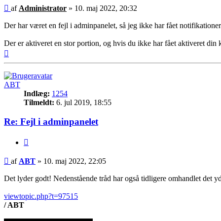
Indlæg
af
Administrator
»
10. maj 2022, 20:32
Der har været en fejl i adminpanelet, så jeg ikke har fået notifikation
Der er aktiveret en stor portion, og hvis du ikke har fået aktiveret din 
Top
ABT
Indlæg:
1254
Tilmeldt:
6. jul 2019, 18:55
Re: Fejl i adminpanelet
Citer
Indlæg
af
ABT
»
10. maj 2022, 22:05
Det lyder godt! Nedenstående tråd har også tidligere omhandlet det yde
viewtopic.php?t=97515
/ ABT