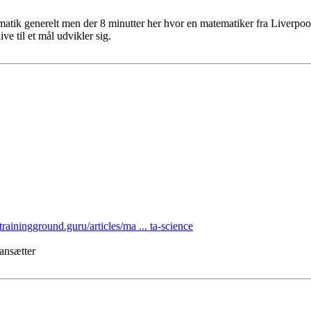
atik generelt men der 8 minutter her hvor en matematiker fra Liverpool
e til et mål udvikler sig.
/trainingground.guru/articles/ma ... ta-science
 ansætter