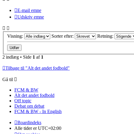
E-mail emne
Udskriv emne
Visning:
Sorter efter:
Retning:
2 indlæg • Side
1
af
1
Tilbage til "Alt det andet fodbold"
Gå til
FCM & BW
Alt det andet fodbold
Off topic
Debat om debat
FCM & BW - In English
Boardindeks
Alle tider er
UTC+02:00