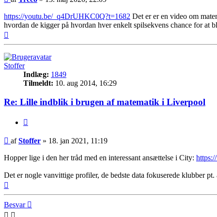
https://youtu.be/_q4DrUHKC0Q?t=1682
Det er er en video om matem
hvordan de kigger på hvordan hver enkelt spilsekvens chance for at bliv
Top
Stoffer
Indlæg:
1849
Tilmeldt:
10. aug 2014, 16:29
Re: Lille indblik i brugen af matematik i Liverpool
Citer
Indlæg
af
Stoffer
»
18. jan 2021, 11:19
Hopper lige i den her tråd med en interessant ansættelse i City:
https:/
Det er nogle vanvittige profiler, de bedste data fokuserede klubber pt.
Top
Besvar