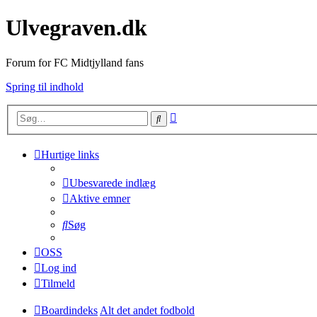
Ulvegraven.dk
Forum for FC Midtjylland fans
Spring til indhold
Avanceret
Søg
søgning
Hurtige links
Ubesvarede indlæg
Aktive emner
Søg
OSS
Log ind
Tilmeld
Boardindeks
Alt det andet fodbold