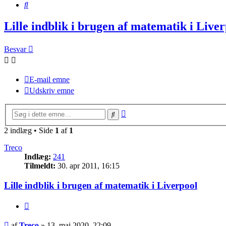
Søg
Lille indblik i brugen af matematik i Live
Besvar
E-mail emne
Udskriv emne
Avanceret
Søg
søgning
2 indlæg • Side
1
af
1
Treco
Indlæg:
241
Tilmeldt:
30. apr 2011, 16:15
Lille indblik i brugen af matematik i Liverpool
Citer
Indlæg
af
Treco
»
13. maj 2020, 22:09