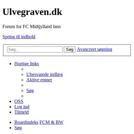
Ulvegraven.dk
Forum for FC Midtjylland fans
Spring til indhold
Avanceret søgning
Søg
Hurtige links
Ubesvarede indlæg
Aktive emner
Søg
OSS
Log ind
Tilmeld
Boardindeks
FCM & BW
Søg