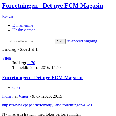
Forretningen - Det nye FCM Magasin
Besvar
E-mail emne
Udskriv emne
Avanceret søgning
Søg
1 indlæg • Side
1
af
1
Vijen
Indlæg:
1170
Tilmeldt:
6. mar 2016, 15:50
Forretningen - Det nye FCM Magasin
Citer
Indlæg
af
Vijen
»
9. okt 2020, 20:15
https://www.epaper.dk/fcmidtjylland/forretningen-s1-e1/
Nyt magasin fra fcm, med fokus på forretningen.