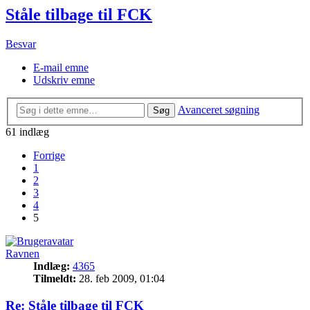
Ståle tilbage til FCK
Besvar
E-mail emne
Udskriv emne
Avanceret søgning
Søg
61 indlæg
Forrige
1
2
3
4
5
Ravnen
Indlæg:
4365
Tilmeldt:
28. feb 2009, 01:04
Re: Ståle tilbage til FCK