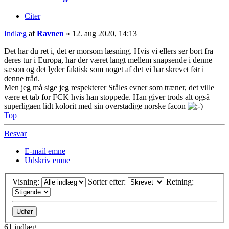
Citer
Indlæg
af
Ravnen
»
12. aug 2020, 14:13
Det har du ret i, det er morsom læsning. Hvis vi ellers ser bort fra
deres tur i Europa, har der været langt mellem snapsende i denne
sæson og det lyder faktisk som noget af det vi har skrevet før i
denne tråd.
Men jeg må sige jeg respekterer Ståles evner som træner, det ville
være et tab for FCK hvis han stoppede. Han giver trods alt også
superligaen lidt kolorit med sin overstadige norske facon
Top
Besvar
E-mail emne
Udskriv emne
Visning:
Sorter efter:
Retning:
61 indlæg