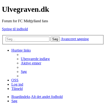
Ulvegraven.dk
Forum for FC Midtjylland fans
Spring til indhold
Avanceret søgning
Søg
Hurtige links
Ubesvarede indlæg
Aktive emner
Søg
OSS
Log ind
Tilmeld
Boardindeks
Alt det andet fodbold
Søg