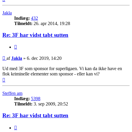
Jakla
Indlæg:
432
Tilmeldt:
26. apr 2014, 19:28
Re: 3F har vidst tabt sutten
Citer
Indlæg
af
Jakla
»
6. dec 2019, 14:20
Ud med 3F som sponsor for superligaen. Vi kan da ikke have en
flok kriminelle elementer som sponsor - eller kan vi?
Top
Steffen am
Indlæg:
5398
Tilmeldt:
3. sep 2009, 20:52
Re: 3F har vidst tabt sutten
Citer