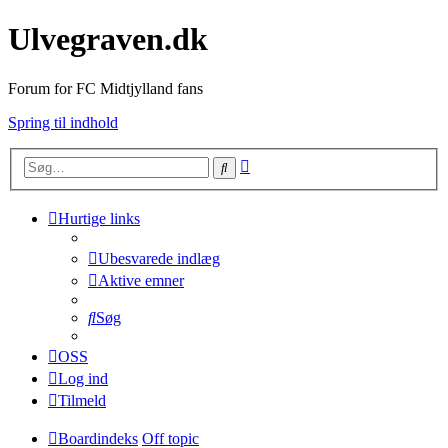
Ulvegraven.dk
Forum for FC Midtjylland fans
Spring til indhold
Avanceret
Søg
søgning
Hurtige links
Ubesvarede indlæg
Aktive emner
Søg
OSS
Log ind
Tilmeld
Boardindeks
Off topic