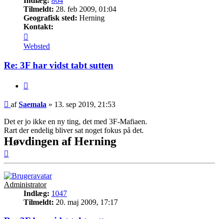
Indlæg:
864
Tilmeldt:
28. feb 2009, 01:04
Geografisk sted:
Herning
Kontakt:
Kontakt
Saemala
Websted
Re: 3F har vidst tabt sutten
Citer
Indlæg
af
Saemala
»
13. sep 2019, 21:53
Det er jo ikke en ny ting, det med 3F-Mafiaen.
Rart der endelig bliver sat noget fokus på det.
Høvdingen af Herning
Top
Administrator
Indlæg:
1047
Tilmeldt:
20. maj 2009, 17:17