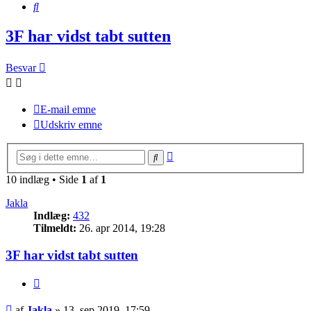
Søg
3F har vidst tabt sutten
Besvar
E-mail emne
Udskriv emne
Avanceret
Søg
søgning
10 indlæg • Side
1
af
1
Jakla
Indlæg:
432
Tilmeldt:
26. apr 2014, 19:28
3F har vidst tabt sutten
Citer
Indlæg
af
Jakla
»
13. sep 2019, 17:59