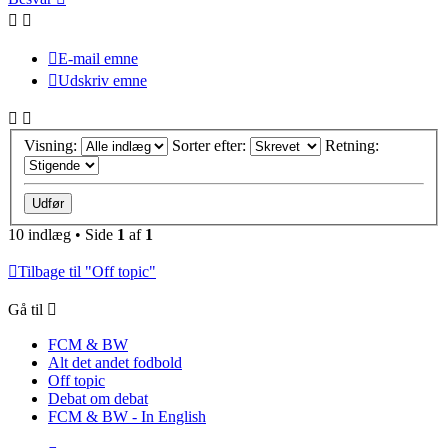
E-mail emne
Udskriv emne
Visning:
Sorter efter:
Retning:
10 indlæg • Side
1
af
1
Tilbage til "Off topic"
Gå til
FCM & BW
Alt det andet fodbold
Off topic
Debat om debat
FCM & BW - In English