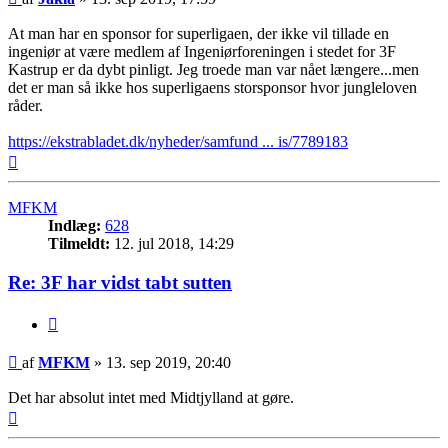
At man har en sponsor for superligaen, der ikke vil tillade en
ingeniør at være medlem af Ingeniørforeningen i stedet for 3F
Kastrup er da dybt pinligt. Jeg troede man var nået længere...men
det er man så ikke hos superligaens storsponsor hvor jungleloven
råder.
https://ekstrabladet.dk/nyheder/samfund ... is/7789183
Top
MFKM
Indlæg:
628
Tilmeldt:
12. jul 2018, 14:29
Re: 3F har vidst tabt sutten
Citer
Indlæg
af
MFKM
»
13. sep 2019, 20:40
Det har absolut intet med Midtjylland at gøre.
Top