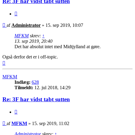
Re: 3F har vidst tabt sutten
Citer
Indlæg
af
Administrator
»
15. sep 2019, 10:07
MFKM
skrev:
↑
13. sep 2019, 20:40
Det har absolut intet med Midtjylland at gøre.
Også derfor det er i off-topic.
Top
MFKM
Indlæg:
628
Tilmeldt:
12. jul 2018, 14:29
Re: 3F har vidst tabt sutten
Citer
Indlæg
af
MFKM
»
15. sep 2019, 11:02
Administrator
skrev:
↑