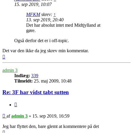
15. sep 2019, 10:07
MFKM
skrev:
↑
13. sep 2019, 20:40
Det har absolut intet med Midtjylland at
gøre.
Også derfor det er i off-topic.
Det var den ikke da jeg skrev min kommentar.
Top
admin 3
Indlæg:
339
Tilmeldt:
25. maj 2009, 10:48
Re: 3F har vidst tabt sutten
Citer
Indlæg
af
admin 3
»
15. sep 2019, 16:59
Jeg har flyttet den, bare glemt at kommentere på det
Top