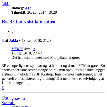
Jakla
Indlæg:
432
Tilmeldt:
26. apr 2014, 19:28
Re: 3F har vidst tabt sutten
Citer
Indlæg
af
Jakla
»
13. sep 2019, 21:23
MFKM
skrev:
↑
13. sep 2019, 20:40
Det har absolut intet med Midtjylland at gøre.
3F er superligaens sponsor og så har det også med FCM at gøre...En
sponsor der ikke scorer mange point i min optik, hvis de ikke lægger
afstand til metoderne i 3F Kastrup. Ingeniørenes fagforening er vel
generelt en respekteret fagforening? Det nemmeste er selvfølgelig at
lade som ingenting.
Top
Saemala