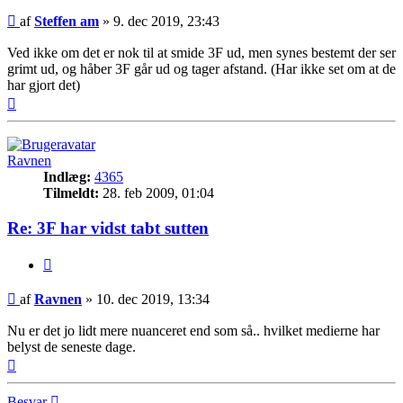
Indlæg
af
Steffen am
»
9. dec 2019, 23:43
Ved ikke om det er nok til at smide 3F ud, men synes bestemt der ser
grimt ud, og håber 3F går ud og tager afstand. (Har ikke set om at de
har gjort det)
Top
Ravnen
Indlæg:
4365
Tilmeldt:
28. feb 2009, 01:04
Re: 3F har vidst tabt sutten
Citer
Indlæg
af
Ravnen
»
10. dec 2019, 13:34
Nu er det jo lidt mere nuanceret end som så.. hvilket medierne har
belyst de seneste dage.
Top
Besvar