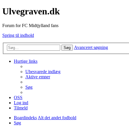
Ulvegraven.dk
Forum for FC Midtjylland fans
Spring til indhold
Avanceret søgning
Søg
Hurtige links
Ubesvarede indlæg
Aktive emner
Søg
OSS
Log ind
Tilmeld
Boardindeks
Alt det andet fodbold
Søg