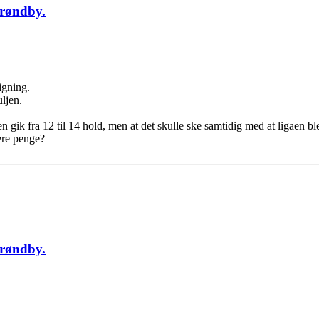
Brøndby.
igning.
ljen.
n gik fra 12 til 14 hold, men at det skulle ske samtidig med at ligaen blev
ere penge?
Brøndby.