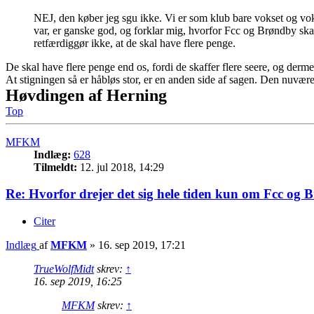
NEJ, den køber jeg sgu ikke. Vi er som klub bare vokset og voks
var, er ganske god, og forklar mig, hvorfor Fcc og Brøndby skal
retfærdiggør ikke, at de skal have flere penge.
De skal have flere penge end os, fordi de skaffer flere seere, og dermed
At stigningen så er håbløs stor, er en anden side af sagen. Den nuvæ
Høvdingen af Herning
Top
MFKM
Indlæg:
628
Tilmeldt:
12. jul 2018, 14:29
Re: Hvorfor drejer det sig hele tiden kun om Fcc og 
Citer
Indlæg
af
MFKM
»
16. sep 2019, 17:21
TrueWolfMidt
skrev:
↑
16. sep 2019, 16:25
MFKM
skrev:
↑