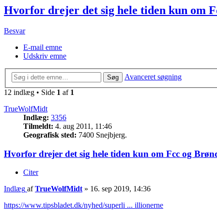
Hvorfor drejer det sig hele tiden kun om 
Besvar
E-mail emne
Udskriv emne
Avanceret søgning
Søg
12 indlæg • Side
1
af
1
TrueWolfMidt
Indlæg:
3356
Tilmeldt:
4. aug 2011, 11:46
Geografisk sted:
7400 Snejbjerg.
Hvorfor drejer det sig hele tiden kun om Fcc og Brøn
Citer
Indlæg
af
TrueWolfMidt
»
16. sep 2019, 14:36
https://www.tipsbladet.dk/nyhed/superli ... illionerne