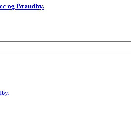
Fcc og Brøndby.
dby.