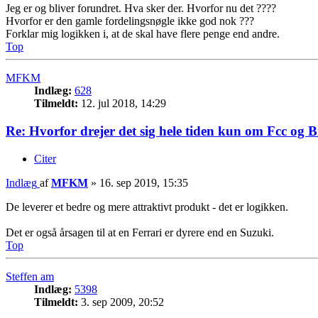
Jeg er og bliver forundret. Hva sker der. Hvorfor nu det ????
Hvorfor er den gamle fordelingsnøgle ikke god nok ???
Forklar mig logikken i, at de skal have flere penge end andre.
Top
MFKM
Indlæg:
628
Tilmeldt:
12. jul 2018, 14:29
Re: Hvorfor drejer det sig hele tiden kun om Fcc og 
Citer
Indlæg
af
MFKM
»
16. sep 2019, 15:35
De leverer et bedre og mere attraktivt produkt - det er logikken.
Det er også årsagen til at en Ferrari er dyrere end en Suzuki.
Top
Steffen am
Indlæg:
5398
Tilmeldt:
3. sep 2009, 20:52