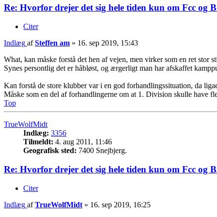
Re: Hvorfor drejer det sig hele tiden kun om Fcc og 
Citer
Indlæg
af
Steffen am
»
16. sep 2019, 15:43
What, kan måske forstå det hen af vejen, men virker som en ret stor st
Synes persontlig det er håbløst, og ærgerligt man har afskaffet kamppu
Kan forstå de store klubber var i en god forhandlingssituation, da ligae
Måske som en del af forhandlingerne om at 1. Division skulle have fl
Top
TrueWolfMidt
Indlæg:
3356
Tilmeldt:
4. aug 2011, 11:46
Geografisk sted:
7400 Snejbjerg.
Re: Hvorfor drejer det sig hele tiden kun om Fcc og 
Citer
Indlæg
af
TrueWolfMidt
»
16. sep 2019, 16:25