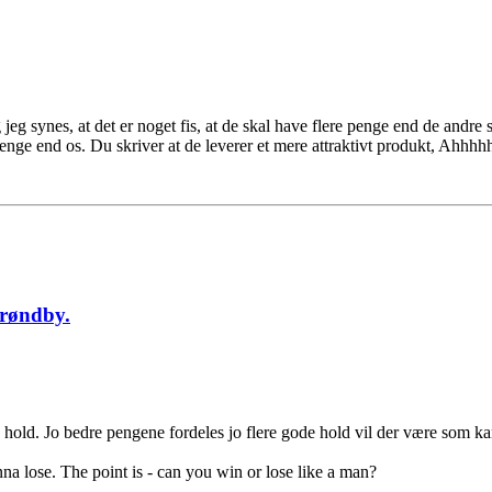
eg synes, at det er noget fis, at de skal have flere penge end de andre 
ge end os. Du skriver at de leverer et mere attraktivt produkt, Ahhhhh.
Brøndby.
le hold. Jo bedre pengene fordeles jo flere gode hold vil der være som
 lose. The point is - can you win or lose like a man?