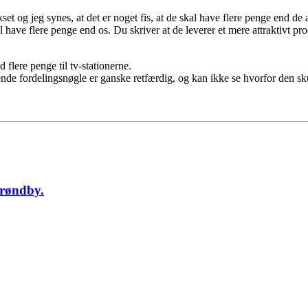
et og jeg synes, at det er noget fis, at de skal have flere penge end de
 have flere penge end os. Du skriver at de leverer et mere attraktivt pr
 flere penge til tv-stationerne.
rende fordelingsnøgle er ganske retfærdig, og kan ikke se hvorfor den s
Brøndby.