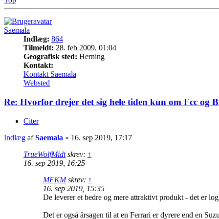
Saemala
Indlæg:
864
Tilmeldt:
28. feb 2009, 01:04
Geografisk sted:
Herning
Kontakt:
Kontakt Saemala
Websted
Re: Hvorfor drejer det sig hele tiden kun om Fcc og 
Citer
Indlæg
af
Saemala
»
16. sep 2019, 17:17
TrueWolfMidt
skrev:
↑
16. sep 2019, 16:25
MFKM
skrev:
↑
16. sep 2019, 15:35
De leverer et bedre og mere attraktivt produkt - det er lo
Det er også årsagen til at en Ferrari er dyrere end en Suzu