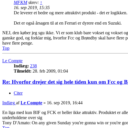
MFKM
skrev:
↑
16. sep 2019, 15:35
De leverer et bedre og mere attraktivt produkt - det er logikken.
Det er også årsagen til at en Ferrari er dyrere end en Suzuki.
NEJ, den køber jeg sgu ikke. Vi er som klub bare vokset og vokset og j
ganske god, og forklar mig, hvorfor Fcc og Brøndby skal have flere pen
have flere penge.
Top
Le Compte
Indlæg:
238
Tilmeldt:
28. feb 2009, 01:04
Re: Hvorfor drejer det sig hele tiden kun om Fcc og 
Citer
Indlæg
af
Le Compte
»
16. sep 2019, 16:44
En liga med kun BIF og FCK er heller ikke attraktiv. Produktet er al
underholdene over sig
Tony D'Amato: On any given Sunday you're gonna win or you're gonna
Top