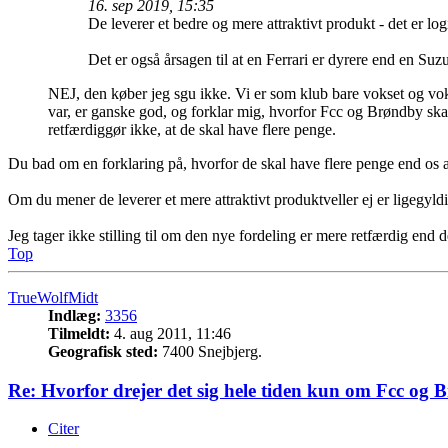
16. sep 2019, 15:35
De leverer et bedre og mere attraktivt produkt - det er lo
Det er også årsagen til at en Ferrari er dyrere end en Suzu
NEJ, den køber jeg sgu ikke. Vi er som klub bare vokset og voks
var, er ganske god, og forklar mig, hvorfor Fcc og Brøndby skal
retfærdiggør ikke, at de skal have flere penge.
Du bad om en forklaring på, hvorfor de skal have flere penge end os a
Om du mener de leverer et mere attraktivt produktveller ej er ligegyldig
Jeg tager ikke stilling til om den nye fordeling er mere retfærdig end
Top
TrueWolfMidt
Indlæg:
3356
Tilmeldt:
4. aug 2011, 11:46
Geografisk sted:
7400 Snejbjerg.
Re: Hvorfor drejer det sig hele tiden kun om Fcc og 
Citer