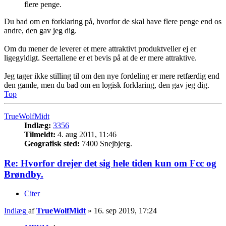
flere penge.
Du bad om en forklaring på, hvorfor de skal have flere penge end os
andre, den gav jeg dig.
Om du mener de leverer et mere attraktivt produktveller ej er
ligegyldigt. Seertallene er et bevis på at de er mere attraktive.
Jeg tager ikke stilling til om den nye fordeling er mere retfærdig end
den gamle, men du bad om en logisk forklaring, den gav jeg dig.
Top
TrueWolfMidt
Indlæg:
3356
Tilmeldt:
4. aug 2011, 11:46
Geografisk sted:
7400 Snejbjerg.
Re: Hvorfor drejer det sig hele tiden kun om Fcc og
Brøndby.
Citer
Indlæg
af
TrueWolfMidt
»
16. sep 2019, 17:24