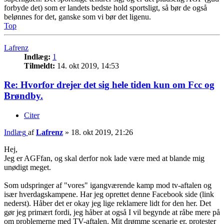
forbyde det) som er landets bedste hold sportsligt, så bør de også
belønnes for det, ganske som vi bør det ligenu.
Top
Lafrenz
Indlæg:
1
Tilmeldt:
14. okt 2019, 14:53
Re: Hvorfor drejer det sig hele tiden kun om Fcc og
Brøndby.
Citer
Indlæg
af
Lafrenz
»
18. okt 2019, 21:26
Hej,
Jeg er AGFfan, og skal derfor nok lade være med at blande mig
unødigt meget.
Som udspringer af "vores" igangværende kamp mod tv-aftalen og
især hverdagskampene. Har jeg oprettet denne Facebook side (link
nederst). Håber det er okay jeg lige reklamere lidt for den her. Det
gør jeg primært fordi, jeg håber at også I vil begynde at råbe mere på
om problemerne med TV-aftalen. Mit drømme scenarie er, protester