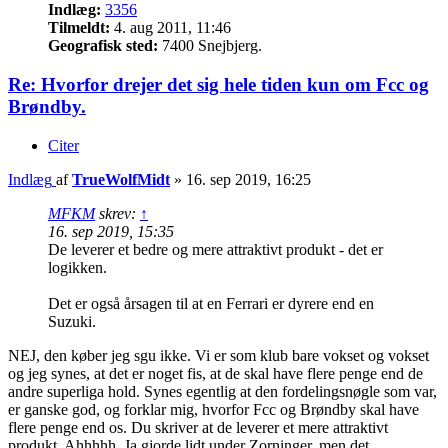
Indlæg:
3356
Tilmeldt:
4. aug 2011, 11:46
Geografisk sted:
7400 Snejbjerg.
Re: Hvorfor drejer det sig hele tiden kun om Fcc og
Brøndby.
Citer
Indlæg
af
TrueWolfMidt
»
16. sep 2019, 16:25
MFKM
skrev:
↑
16. sep 2019, 15:35
De leverer et bedre og mere attraktivt produkt - det er
logikken.
Det er også årsagen til at en Ferrari er dyrere end en
Suzuki.
NEJ, den køber jeg sgu ikke. Vi er som klub bare vokset og vokset
og jeg synes, at det er noget fis, at de skal have flere penge end de
andre superliga hold. Synes egentlig at den fordelingsnøgle som var,
er ganske god, og forklar mig, hvorfor Fcc og Brøndby skal have
flere penge end os. Du skriver at de leverer et mere attraktivt
produkt, Ahhhhh. Ja gjorde lidt under Zorninger, men det