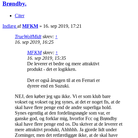
Brøndby.
Citer
Indlæg
af
MFKM
»
16. sep 2019, 17:21
TrueWolfMidt
skrev:
↑
16. sep 2019, 16:25
MFKM
skrev:
↑
16. sep 2019, 15:35
De leverer et bedre og mere attraktivt
produkt - det er logikken.
Det er også årsagen til at en Ferrari er
dyrere end en Suzuki.
NEJ, den køber jeg sgu ikke. Vi er som klub bare
vokset og vokset og jeg synes, at det er noget fis, at de
skal have flere penge end de andre superliga hold.
Synes egentlig at den fordelingsnøgle som var, er
ganske god, og forklar mig, hvorfor Fcc og Brøndby
skal have flere penge end os. Du skriver at de leverer et
mere attraktivt produkt, Ahhhhh. Ja gjorde lidt under
Zorninger, men det retfærdiggør ikke, at de skal have