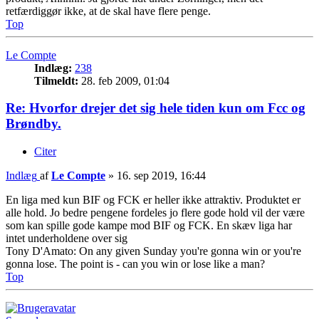
retfærdiggør ikke, at de skal have flere penge.
Top
Le Compte
Indlæg:
238
Tilmeldt:
28. feb 2009, 01:04
Re: Hvorfor drejer det sig hele tiden kun om Fcc og
Brøndby.
Citer
Indlæg
af
Le Compte
»
16. sep 2019, 16:44
En liga med kun BIF og FCK er heller ikke attraktiv. Produktet er
alle hold. Jo bedre pengene fordeles jo flere gode hold vil der være
som kan spille gode kampe mod BIF og FCK. En skæv liga har
intet underholdene over sig
Tony D'Amato: On any given Sunday you're gonna win or you're
gonna lose. The point is - can you win or lose like a man?
Top