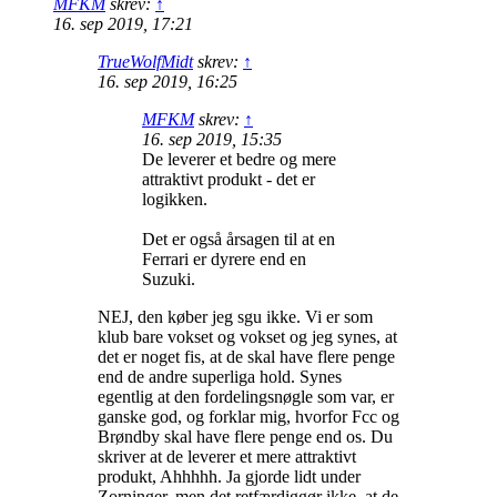
MFKM
skrev:
↑
16. sep 2019, 17:21
TrueWolfMidt
skrev:
↑
16. sep 2019, 16:25
MFKM
skrev:
↑
16. sep 2019, 15:35
De leverer et bedre og mere
attraktivt produkt - det er
logikken.
Det er også årsagen til at en
Ferrari er dyrere end en
Suzuki.
NEJ, den køber jeg sgu ikke. Vi er som
klub bare vokset og vokset og jeg synes, at
det er noget fis, at de skal have flere penge
end de andre superliga hold. Synes
egentlig at den fordelingsnøgle som var, er
ganske god, og forklar mig, hvorfor Fcc og
Brøndby skal have flere penge end os. Du
skriver at de leverer et mere attraktivt
produkt, Ahhhhh. Ja gjorde lidt under
Zorninger, men det retfærdiggør ikke, at de