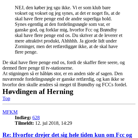
NEJ, den køber jeg sgu ikke. Vi er som klub bare
vokset og vokset og jeg synes, at det er noget fis, at de
skal have flere penge end de andre superliga hold.
Synes egentlig at den fordelingsnøgle som var, er
ganske god, og forklar mig, hvorfor Fcc og Brøndby
skal have flere penge end os. Du skriver at de leverer et
mere attraktivt produkt, Ahhhhh. Ja gjorde lidt under
Zorninger, men det retfærdiggør ikke, at de skal have
flere penge.
De skal have flere penge end os, fordi de skaffer flere seere, og
dermed flere penge til tv-stationerne.
At stigningen så er håbløs stor, er en anden side af sagen. Den
nuværende fordelingsnøgle er ganske retfærdig, og kan ikke se
hvorfor den skulle ændres så meget til Brøndby og FCCs fordel.
Høvdingen af Herning
Top
MFKM
Indlæg:
628
Tilmeldt:
12. jul 2018, 14:29
Re: Hvorfor drejer det sig hele tiden kun om Fcc og