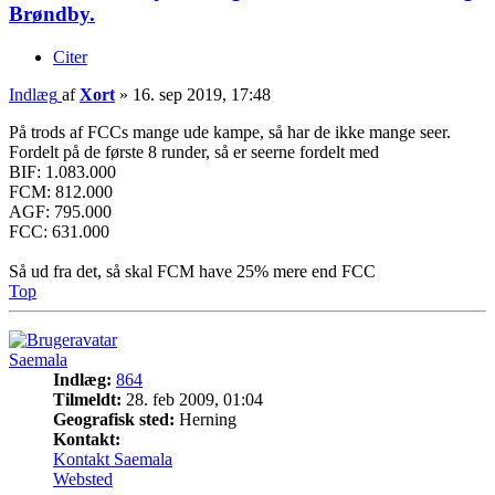
Brøndby.
Citer
Indlæg
af
Xort
»
16. sep 2019, 17:48
På trods af FCCs mange ude kampe, så har de ikke mange seer.
Fordelt på de første 8 runder, så er seerne fordelt med
BIF: 1.083.000
FCM: 812.000
AGF: 795.000
FCC: 631.000
Så ud fra det, så skal FCM have 25% mere end FCC
Top
Saemala
Indlæg:
864
Tilmeldt:
28. feb 2009, 01:04
Geografisk sted:
Herning
Kontakt:
Kontakt Saemala
Websted