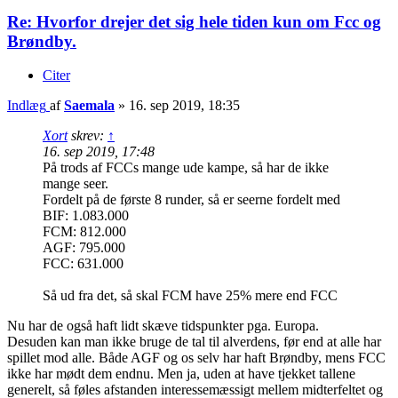
Re: Hvorfor drejer det sig hele tiden kun om Fcc og
Brøndby.
Citer
Indlæg
af
Saemala
»
16. sep 2019, 18:35
Xort
skrev:
↑
16. sep 2019, 17:48
På trods af FCCs mange ude kampe, så har de ikke
mange seer.
Fordelt på de første 8 runder, så er seerne fordelt med
BIF: 1.083.000
FCM: 812.000
AGF: 795.000
FCC: 631.000
Så ud fra det, så skal FCM have 25% mere end FCC
Nu har de også haft lidt skæve tidspunkter pga. Europa.
Desuden kan man ikke bruge de tal til alverdens, før end at alle har
spillet mod alle. Både AGF og os selv har haft Brøndby, mens FCC
ikke har mødt dem endnu. Men ja, uden at have tjekket tallene
generelt, så føles afstanden interessemæssigt mellem midterfeltet og