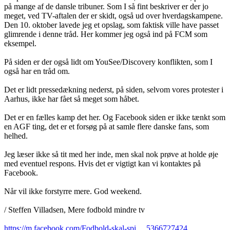
på mange af de dansle tribuner. Som I så fint beskriver er der jo
meget, ved TV-aftalen der er skidt, også ud over hverdagskampene.
Den 10. oktober lavede jeg et opslag, som faktisk ville have passet
glimrende i denne tråd. Her kommer jeg også ind på FCM som
eksempel.
På siden er der også lidt om YouSee/Discovery konflikten, som I
også har en tråd om.
Det er lidt pressedækning nederst, på siden, selvom vores protester i
Aarhus, ikke har fået så meget som håbet.
Det er en fælles kamp det her. Og Facebook siden er ikke tænkt som
en AGF ting, det er et forsøg på at samle flere danske fans, som
helhed.
Jeg læser ikke så tit med her inde, men skal nok prøve at holde øje
med eventuel respons. Hvis det er vigtigt kan vi kontaktes på
Facebook.
Når vil ikke forstyrre mere. God weekend.
/ Steffen Villadsen, Mere fodbold mindre tv
https://m.facebook.com/Fodbold-skal-spi ... 5366727424