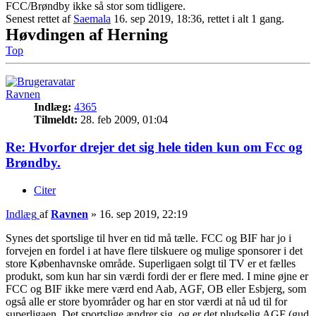
FCC/Brøndby ikke så stor som tidligere.
Senest rettet af
Saemala
16. sep 2019, 18:36, rettet i alt 1 gang.
Høvdingen af Herning
Top
Ravnen
Indlæg:
4365
Tilmeldt:
28. feb 2009, 01:04
Re: Hvorfor drejer det sig hele tiden kun om Fcc og
Brøndby.
Citer
Indlæg
af
Ravnen
»
16. sep 2019, 22:19
Synes det sportslige til hver en tid må tælle. FCC og BIF har jo i
forvejen en fordel i at have flere tilskuere og mulige sponsorer i det
store Københavnske område. Superligaen solgt til TV er et fælles
produkt, som kun har sin værdi fordi der er flere med. I mine øjne er
FCC og BIF ikke mere værd end Aab, AGF, OB eller Esbjerg, som
også alle er store byområder og har en stor værdi at nå ud til for
superligaen. Det sportslige ændrer sig, og er det pludselig AGF (gud