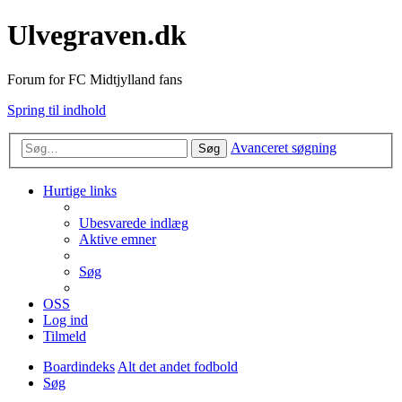
Ulvegraven.dk
Forum for FC Midtjylland fans
Spring til indhold
Avanceret søgning
Søg
Hurtige links
Ubesvarede indlæg
Aktive emner
Søg
OSS
Log ind
Tilmeld
Boardindeks
Alt det andet fodbold
Søg