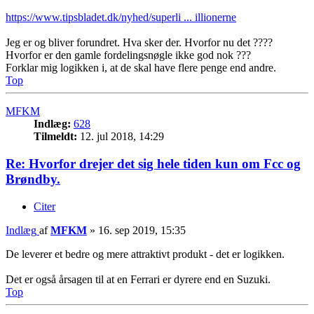
https://www.tipsbladet.dk/nyhed/superli ... illionerne
Jeg er og bliver forundret. Hva sker der. Hvorfor nu det ????
Hvorfor er den gamle fordelingsnøgle ikke god nok ???
Forklar mig logikken i, at de skal have flere penge end andre.
Top
MFKM
Indlæg:
628
Tilmeldt:
12. jul 2018, 14:29
Re: Hvorfor drejer det sig hele tiden kun om Fcc og
Brøndby.
Citer
Indlæg
af
MFKM
»
16. sep 2019, 15:35
De leverer et bedre og mere attraktivt produkt - det er logikken.
Det er også årsagen til at en Ferrari er dyrere end en Suzuki.
Top