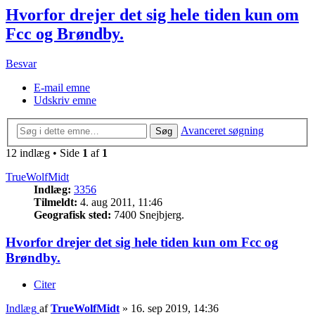
Hvorfor drejer det sig hele tiden kun om
Fcc og Brøndby.
Besvar
E-mail emne
Udskriv emne
Avanceret søgning
Søg
12 indlæg • Side
1
af
1
TrueWolfMidt
Indlæg:
3356
Tilmeldt:
4. aug 2011, 11:46
Geografisk sted:
7400 Snejbjerg.
Hvorfor drejer det sig hele tiden kun om Fcc og
Brøndby.
Citer
Indlæg
af
TrueWolfMidt
»
16. sep 2019, 14:36