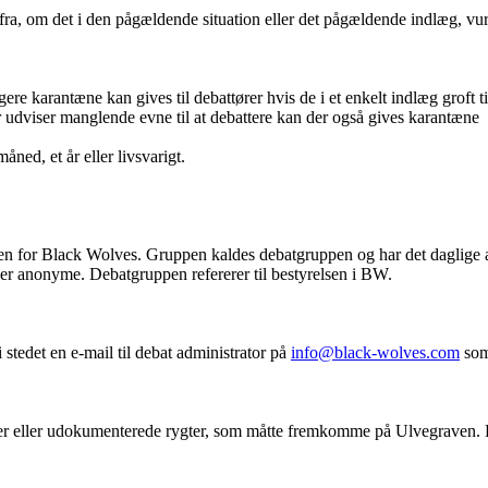
fra, om det i den pågældende situation eller det pågældende indlæg, vu
re karantæne kan gives til debattører hvis de i et enkelt indlæg groft ti
er udviser manglende evne til at debattere kan der også gives karantæne
ed, et år eller livsvarigt.
sen for Black Wolves. Gruppen kaldes debatgruppen og har det daglige a
ner anonyme. Debatgruppen refererer til bestyrelsen i BW.
 stedet en e-mail til debat administrator på
info@black-wolves.com
som 
ser eller udokumenterede rygter, som måtte fremkomme på Ulvegraven. H