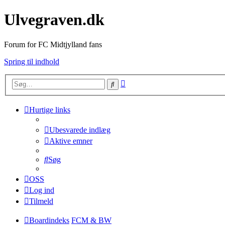
Ulvegraven.dk
Forum for FC Midtjylland fans
Spring til indhold
Avanceret
Søg
søgning
Hurtige links
Ubesvarede indlæg
Aktive emner
Søg
OSS
Log ind
Tilmeld
Boardindeks
FCM & BW