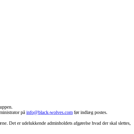
ruppen.
dministrator på
info@black-wolves.com
før indlæg postes.
ntæne. Det er udelukkende adminholdets afgørelse hvad der skal slettes,