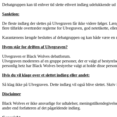
Debatgruppen kan til enhver tid slette ethvert indlæg udelukkende ud 
Sanktion:
De fleste indlæg der slettes på Ulvegraven får ikke videre følger. Længe
flere tilfælde overtræder reglerne for Ulvegraven, god netetikette, ell
Karantænens længde besluttes af debatgruppen og kan både være en mån
Hvem står for driften af Ulvegraven?
Ulvegraven er Black Wolves debatforum.
Ulvegraven modereres af en gruppe personer, der er valgt af bestyrel
personlig hetz har Black Wolves bestyrelse valgt at holde disse perso
Hvis du vil klage over et slettet indlæg eller andet:
Så klag ikke på Ulvegraven. Dette indlæg vil også blive slettet. Skriv i
Disclaimer
Black Wolves er ikke ansvarlige for udtalelser, meningstilkendegivel
andre end forfatteren af det pågældende indlæg.