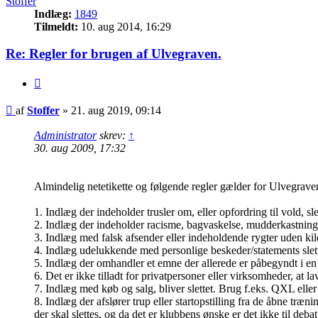
Stoffer
Indlæg:
1849
Tilmeldt:
10. aug 2014, 16:29
Re: Regler for brugen af Ulvegraven.
Citer
Indlæg
af
Stoffer
»
21. aug 2019, 09:14
Administrator
skrev:
↑
30. aug 2009, 17:32
Almindelig netetikette og følgende regler gælder for Ulvegrave
1. Indlæg der indeholder trusler om, eller opfordring til vold, sle
2. Indlæg der indeholder racisme, bagvaskelse, mudderkastning e
3. Indlæg med falsk afsender eller indeholdende rygter uden kild
4. Indlæg udelukkende med personlige beskeder/statements slet
5. Indlæg der omhandler et emne der allerede er påbegyndt i en 
6. Det er ikke tilladt for privatpersoner eller virksomheder, at
7. Indlæg med køb og salg, bliver slettet. Brug f.eks. QXL ell
8. Indlæg der afslører trup eller startopstilling fra de åbne tr
der skal slettes, og da det er klubbens ønske er det ikke til debat