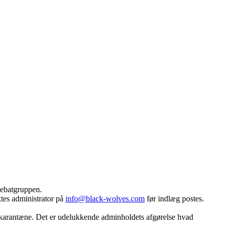
 debatgruppen.
ktes administrator på
info@black-wolves.com
før indlæg postes.
ver karantæne. Det er udelukkende adminholdets afgørelse hvad