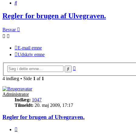
Søg
Regler for brugen af Ulvegraven.
Besvar
E-mail emne
Udskriv emne
Avanceret
Søg
søgning
4 indlæg • Side
1
af
1
Administrator
Indlæg:
1047
Tilmeldt:
20. maj 2009, 17:17
Regler for brugen af Ulvegraven.
Citer