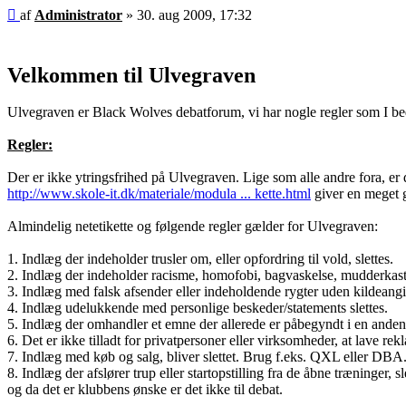
Indlæg
af
Administrator
»
30. aug 2009, 17:32
Velkommen til Ulvegraven
Ulvegraven er Black Wolves debatforum, vi har nogle regler som I be
Regler:
Der er ikke ytringsfrihed på Ulvegraven. Lige som alle andre fora, er
http://www.skole-it.dk/materiale/modula ... kette.html
giver en meget 
Almindelig netetikette og følgende regler gælder for Ulvegraven:
1. Indlæg der indeholder trusler om, eller opfordring til vold, slettes.
2. Indlæg der indeholder racisme, homofobi, bagvaskelse, mudderkastni
3. Indlæg med falsk afsender eller indeholdende rygter uden kildeangiv
4. Indlæg udelukkende med personlige beskeder/statements slettes.
5. Indlæg der omhandler et emne der allerede er påbegyndt i en anden t
6. Det er ikke tilladt for privatpersoner eller virksomheder, at lave r
7. Indlæg med køb og salg, bliver slettet. Brug f.eks. QXL eller DBA
8. Indlæg der afslører trup eller startopstilling fra de åbne træninger
og da det er klubbens ønske er det ikke til debat.