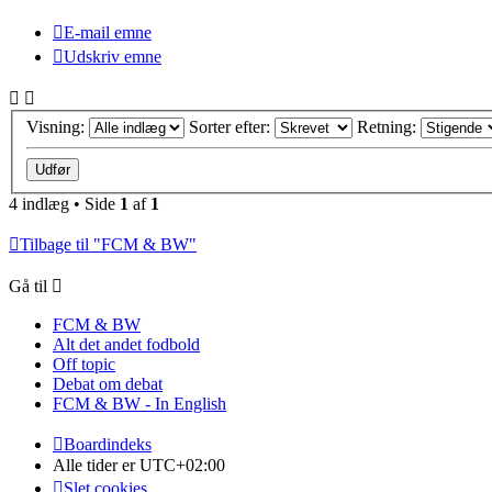
E-mail emne
Udskriv emne
Visning:
Sorter efter:
Retning:
4 indlæg • Side
1
af
1
Tilbage til "FCM & BW"
Gå til
FCM & BW
Alt det andet fodbold
Off topic
Debat om debat
FCM & BW - In English
Boardindeks
Alle tider er
UTC+02:00
Slet cookies