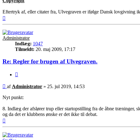
Copyright
Eftertryk af, eller citater fra, Ulvegraven er ifølge Dansk lovgivning i
Top
Administrator
Indlæg:
1047
Tilmeldt:
20. maj 2009, 17:17
Re: Regler for brugen af Ulvegraven.
Citer
Indlæg
af
Administrator
»
25. jul 2019, 14:53
Nyt punkt:
8. Indlæg der afslører trup eller startopstilling fra de åbne træninger
og da det er klubbens ønske er det ikke til debat.
Top