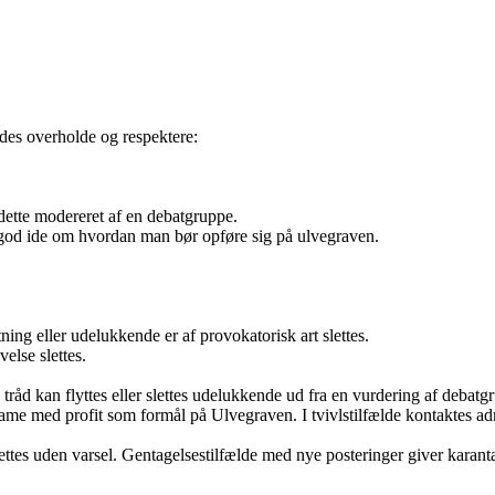
des overholde og respektere:
 dette modereret af en debatgruppe.
god ide om hvordan man bør opføre sig på ulvegraven.
ng eller udelukkende er af provokatorisk art slettes.
else slettes.
råd kan flyttes eller slettes udelukkende ud fra en vurdering af debatg
eklame med profit som formål på Ulvegraven. I tvivlstilfælde kontaktes a
.
, slettes uden varsel. Gentagelsestilfælde med nye posteringer giver kara