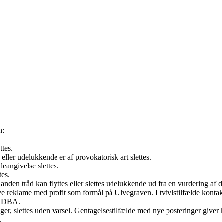
n:
ttes.
ller udelukkende er af provokatorisk art slettes.
eangivelse slettes.
tes.
anden tråd kan flyttes eller slettes udelukkende ud fra en vurdering af
 lave reklame med profit som formål på Ulvegraven. I tvivlstilfælde konta
er DBA.
æninger, slettes uden varsel. Gentagelsestilfælde med nye posteringer gi
.