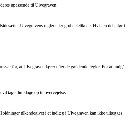
rderes upassende til Ulvegraven.
lsidesætter Ulvegravens regler eller god netetikette. Hvis en debattør i
nsvar for, at Ulvegraven kører efter de gældende regler. For at undgå
vil tage din klage op til overvejelse.
oldninger tilkendegivet i et indlæg i Ulvegraven kan ikke tillægges