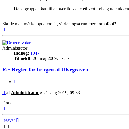
Debatgruppen kan til enhver tid slette ethvert indlæg udelukke
Skulle man måske opdatere 2., så den også rummer homofobi?
Top
Administrator
Indlæg:
1047
Tilmeldt:
20. maj 2009, 17:17
Re: Regler for brugen af Ulvegraven.
Citer
Indlæg
af
Administrator
»
21. aug 2019, 09:33
Done
Top
Besvar