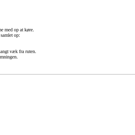
me med op at køre.
 samlet op:
langt væk fra ruten.
temningen.