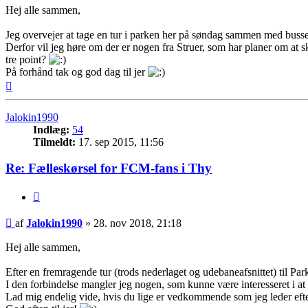
Hej alle sammen,
Jeg overvejer at tage en tur i parken her på søndag sammen med bussen
Derfor vil jeg høre om der er nogen fra Struer, som har planer om at s
tre point?
På forhånd tak og god dag til jer
Top
Jalokin1990
Indlæg:
54
Tilmeldt:
17. sep 2015, 11:56
Re: Fælleskørsel for FCM-fans i Thy
Citer
Indlæg
af
Jalokin1990
»
28. nov 2018, 21:18
Hej alle sammen,
Efter en fremragende tur (trods nederlaget og udebaneafsnittet) til P
I den forbindelse mangler jeg nogen, som kunne være interesseret i at
Lad mig endelig vide, hvis du lige er vedkommende som jeg leder efte