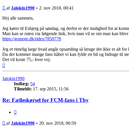
Indlæg
af
Jalokin1990
»
2. nov 2018, 00:41
Hej alle sammen,
Jeg kører til Esbjerg på søndag, og derfor er der mulighed for at kom
Man kan se ruten via følgende link, hvis man vil se om man kan blive
https://gomore.dk/rides/7850778
Jeg er rimelig large hvad angår opsamling så længe det ikke er alt for 
Da der kommer mange fans håber vi kan fylde en bil og bidrage til s
Det vil koste 75,- hver vej.
Top
Jalokin1990
Indlæg:
54
Tilmeldt:
17. sep 2015, 11:56
Re: Fælleskørsel for FCM-fans i Thy
Citer
Indlæg
af
Jalokin1990
»
20. nov 2018, 06:59