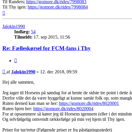
Til Randers;
https://gomore.dk/rides/7998083
Til Thy igen:
https://gomore.dk/rides/7998084
Top
Jalokin1990
Indlæg:
54
Tilmeldt:
17. sep 2015, 11:56
Re: Fælleskørsel for FCM-fans i Thy
Citer
Indlæg
af
Jalokin1990
»
12. dec 2018, 09:59
Hej alle sammen,
Jeg tager til Horsens på søndag for at hente de sidste tre point i dette å
Derfor ville det da være hyggeligt at kunne samle folk op, som mangle
Ruten derned kan man se her:
https://gomore.dk/rides/8020001
Ruten hjem her:
https://gomore.dk/rides/8020004
For at opsummere så kører jeg til Horsens igennem (eller i det mindst
Og selvfølgelig omvendt rækkefølge på min vej hjem til Thy igen.
Priser for tur/retur (Følgende priser er fra påstigningsstedet)