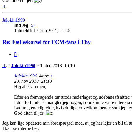
God aften til jer!
Top
Jalokin1990
Indlæg:
54
Tilmeldt:
17. sep 2015, 11:56
Re: Fælleskørsel for FCM-fans i Thy
Citer
Indlæg
af
Jalokin1990
»
1. dec 2018, 10:19
Jalokin1990
skrev:
↑
28. nov 2018, 21:18
Hej alle sammen,
Efter en fremragende tur (trods nederlaget og udebaneafsnittet)
I den forbindelse mangler jeg nogen, som kunne være interesser
Lad mig endelig vide, hvis du lige er vedkommende som jeg lede
God aften til jer!
Jeg kan lige opdatere min forespørgsel med, at jeg har lejer en bil til
I kan se ruterne her: