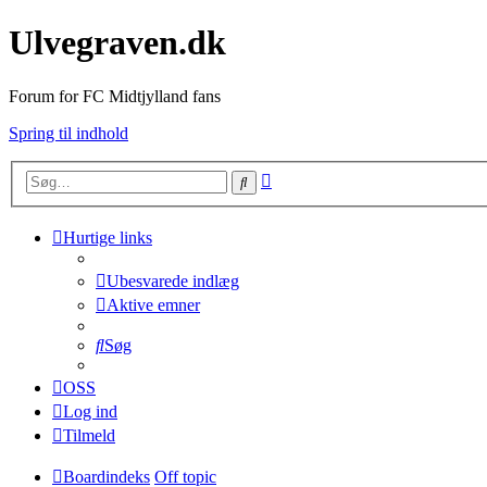
Ulvegraven.dk
Forum for FC Midtjylland fans
Spring til indhold
Avanceret
Søg
søgning
Hurtige links
Ubesvarede indlæg
Aktive emner
Søg
OSS
Log ind
Tilmeld
Boardindeks
Off topic