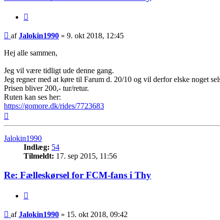
Citer
Indlæg
af
Jalokin1990
»
9. okt 2018, 12:45
Hej alle sammen,
Jeg vil være tidligt ude denne gang.
Jeg regner med at køre til Farum d. 20/10 og vil derfor elske noget se
Prisen bliver 200,- tur/retur.
Ruten kan ses her:
https://gomore.dk/rides/7723683
Top
Jalokin1990
Indlæg:
54
Tilmeldt:
17. sep 2015, 11:56
Re: Fælleskørsel for FCM-fans i Thy
Citer
Indlæg
af
Jalokin1990
»
15. okt 2018, 09:42