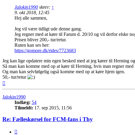
Jalokin1990
skrev:
↑
9. okt 2018, 12:45
Hej alle sammen,
Jeg vil være tidligt ude denne gang.
Jeg regner med at køre til Farum d. 20/10 og vil derfor elske no
Prisen bliver 200,- tur/retur.
Ruten kan ses her:
https://gomore.dk/rides/7723683
Jeg kan lige opdatere min egen besked med at jeg kører til Herning og
Så man kan komme med op at køre til Herning, hvis man regner med at s
Og man kan selvfølgelig også komme med op at køre hjem igen.
50,- tur/retur
Top
Jalokin1990
Indlæg:
54
Tilmeldt:
17. sep 2015, 11:56
Re: Fælleskørsel for FCM-fans i Thy
Citer