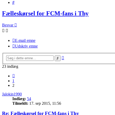
Søg
Fælleskørsel for FCM-fans i Thy
Besvar
E-mail emne
Udskriv emne
Avanceret
Søg
søgning
23 indlæg
Forrige
1
2
Jalokin1990
Indlæg:
54
Tilmeldt:
17. sep 2015, 11:56
Re: Fælleskørsel for FCM-fans i Thy