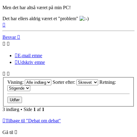
Men det har altså været på min PC!
Det har ellers aldrig været et "problem"
Top
Besvar
E-mail emne
Udskriv emne
Visning:
Sorter efter:
Retning:
3 indlæg • Side
1
af
1
Tilbage til "Debat om debat"
Gå til