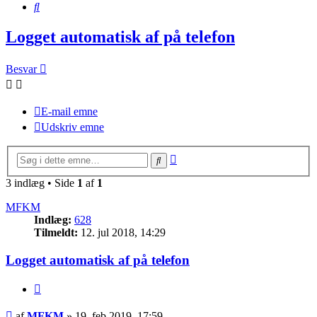
Søg
Logget automatisk af på telefon
Besvar
E-mail emne
Udskriv emne
Avanceret
Søg
søgning
3 indlæg • Side
1
af
1
MFKM
Indlæg:
628
Tilmeldt:
12. jul 2018, 14:29
Logget automatisk af på telefon
Citer
Indlæg
af
MFKM
»
19. feb 2019, 17:59