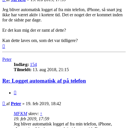
Jeg bliver automatisk logget af fra min telefon, iPhone, så snart jeg
ikke har været aktiv i kortere tid. Det er noget der er kommet inden
for de sidste par dage.
Er det kun mig der er ramt af dette?
Kan dette laves om, som det var tidligere?
Top
Peter
Indlæg:
154
Tilmeldt:
13. aug 2018, 21:15
Re: Logget automatisk af på telefon
Citer
Indlæg
af
Peter
»
19. feb 2019, 18:42
MFKM
skrev:
↑
19. feb 2019, 17:59
Jeg bliver automatisk logget af fra min telefon, iPhone,