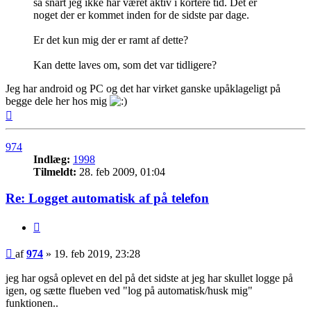
så snart jeg ikke har været aktiv i kortere tid. Det er
noget der er kommet inden for de sidste par dage.
Er det kun mig der er ramt af dette?
Kan dette laves om, som det var tidligere?
Jeg har android og PC og det har virket ganske upåklageligt på
begge dele her hos mig
Top
974
Indlæg:
1998
Tilmeldt:
28. feb 2009, 01:04
Re: Logget automatisk af på telefon
Citer
Indlæg
af
974
»
19. feb 2019, 23:28
jeg har også oplevet en del på det sidste at jeg har skullet logge på
igen, og sætte flueben ved "log på automatisk/husk mig"
funktionen..