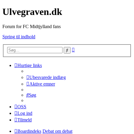
Ulvegraven.dk
Forum for FC Midtjylland fans
Spring til indhold
Avanceret
Søg
søgning
Hurtige links
Ubesvarede indlæg
Aktive emner
Søg
OSS
Log ind
Tilmeld
Boardindeks
Debat om debat