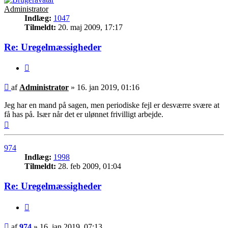
Administrator
Indlæg:
1047
Tilmeldt:
20. maj 2009, 17:17
Re: Uregelmæssigheder
Citer
Indlæg
af
Administrator
»
16. jan 2019, 01:16
Jeg har en mand på sagen, men periodiske fejl er desværre svære at
få has på. Især når det er ulønnet frivilligt arbejde.
Top
974
Indlæg:
1998
Tilmeldt:
28. feb 2009, 01:04
Re: Uregelmæssigheder
Citer
Indlæg
af
974
»
16. jan 2019, 07:13