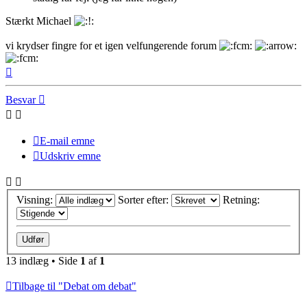
Stærkt Michael
vi krydser fingre for et igen velfungerende forum
Top
Besvar
E-mail emne
Udskriv emne
Visning:
Sorter efter:
Retning:
13 indlæg • Side
1
af
1
Tilbage til "Debat om debat"