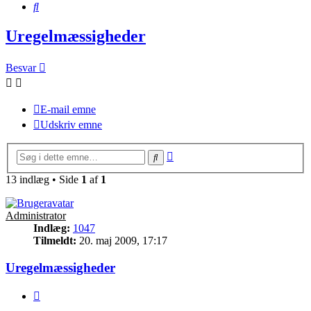
Søg
Uregelmæssigheder
Besvar
E-mail emne
Udskriv emne
Avanceret
Søg
søgning
13 indlæg • Side
1
af
1
Administrator
Indlæg:
1047
Tilmeldt:
20. maj 2009, 17:17
Uregelmæssigheder
Citer