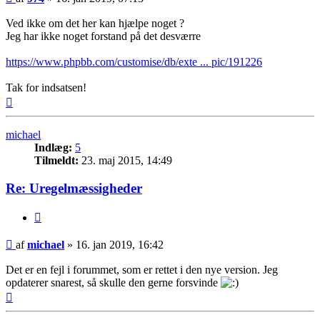
Ved ikke om det her kan hjælpe noget ?
Jeg har ikke noget forstand på det desværre
https://www.phpbb.com/customise/db/exte ... pic/191226
Tak for indsatsen!
Top
michael
Indlæg:
5
Tilmeldt:
23. maj 2015, 14:49
Re: Uregelmæssigheder
Citer
Indlæg
af
michael
»
16. jan 2019, 16:42
Det er en fejl i forummet, som er rettet i den nye version. Jeg
opdaterer snarest, så skulle den gerne forsvinde
Top