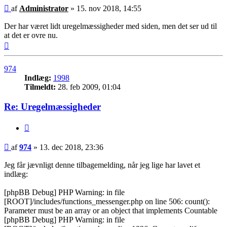
Indlæg
af
Administrator
»
15. nov 2018, 14:55
Der har været lidt uregelmæssigheder med siden, men det ser ud til
at det er ovre nu.
Top
974
Indlæg:
1998
Tilmeldt:
28. feb 2009, 01:04
Re: Uregelmæssigheder
Citer
Indlæg
af
974
»
13. dec 2018, 23:36
Jeg får jævnligt denne tilbagemelding, når jeg lige har lavet et
indlæg:
[phpBB Debug] PHP Warning: in file
[ROOT]/includes/functions_messenger.php on line 506: count():
Parameter must be an array or an object that implements Countable
[phpBB Debug] PHP Warning: in file