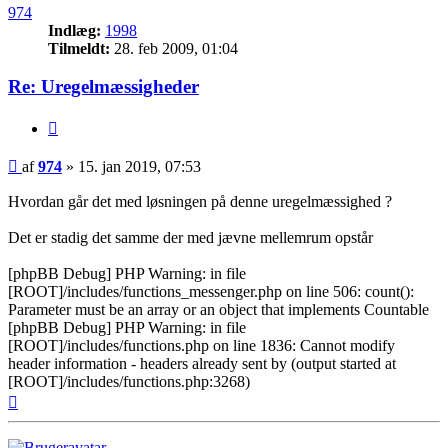
974
Indlæg:
1998
Tilmeldt:
28. feb 2009, 01:04
Re: Uregelmæssigheder
Citer
Indlæg
af
974
»
15. jan 2019, 07:53
Hvordan går det med løsningen på denne uregelmæssighed ?
Det er stadig det samme der med jævne mellemrum opstår
[phpBB Debug] PHP Warning: in file
[ROOT]/includes/functions_messenger.php on line 506: count():
Parameter must be an array or an object that implements Countable
[phpBB Debug] PHP Warning: in file
[ROOT]/includes/functions.php on line 1836: Cannot modify
header information - headers already sent by (output started at
[ROOT]/includes/functions.php:3268)
Top