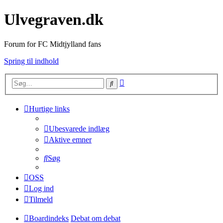
Ulvegraven.dk
Forum for FC Midtjylland fans
Spring til indhold
Avanceret
Søg
søgning
Hurtige links
Ubesvarede indlæg
Aktive emner
Søg
OSS
Log ind
Tilmeld
Boardindeks
Debat om debat