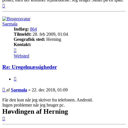
Top
Saemala
Indlæg:
864
Tilmeldt:
28. feb 2009, 01:04
Geografisk sted:
Herning
Kontakt:
Kontakt
Saemala
Websted
Re: Uregelmæssigheder
Citer
Indlæg
af
Saemala
»
22. dec 2018, 01:09
Får den kun når jeg skriver fra telefonen. Android.
Ingen problemer når jeg bruger pc.
Høvdingen af Herning
Top