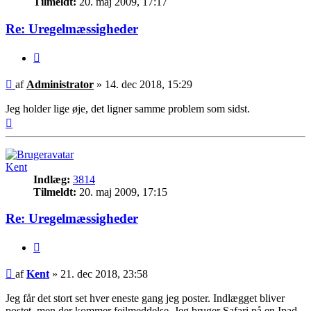
Tilmeldt:
20. maj 2009, 17:17
Re: Uregelmæssigheder
Citer
Indlæg
af
Administrator
»
14. dec 2018, 15:29
Jeg holder lige øje, det ligner samme problem som sidst.
Top
Kent
Indlæg:
3814
Tilmeldt:
20. maj 2009, 17:15
Re: Uregelmæssigheder
Citer
Indlæg
af
Kent
»
21. dec 2018, 23:58
Jeg får det stort set hver eneste gang jeg poster. Indlægget bliver
postet, men der kommer fejlmeddelse. Jeg bruger Safari på en Ipad.