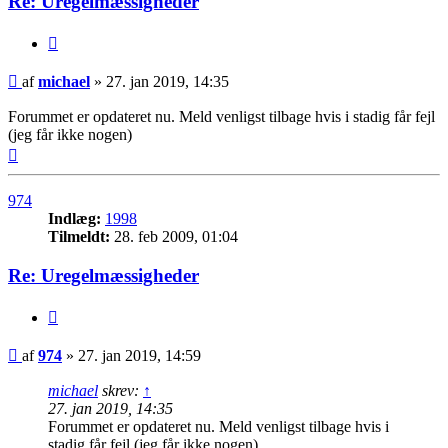
Re: Uregelmæssigheder
Citer
Indlæg
af
michael
»
27. jan 2019, 14:35
Forummet er opdateret nu. Meld venligst tilbage hvis i stadig får fejl
(jeg får ikke nogen)
Top
974
Indlæg:
1998
Tilmeldt:
28. feb 2009, 01:04
Re: Uregelmæssigheder
Citer
Indlæg
af
974
»
27. jan 2019, 14:59
michael
skrev:
↑
27. jan 2019, 14:35
Forummet er opdateret nu. Meld venligst tilbage hvis i
stadig får fejl (jeg får ikke nogen)