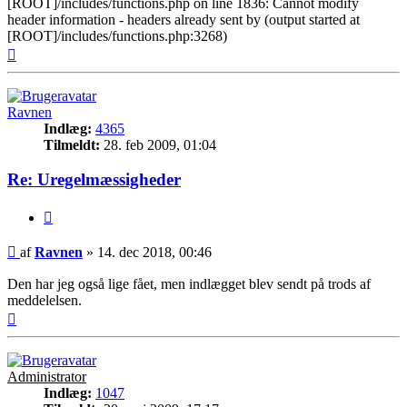
[ROOT]/includes/functions.php on line 1836: Cannot modify
header information - headers already sent by (output started at
[ROOT]/includes/functions.php:3268)
Top
Ravnen
Indlæg:
4365
Tilmeldt:
28. feb 2009, 01:04
Re: Uregelmæssigheder
Citer
Indlæg
af
Ravnen
»
14. dec 2018, 00:46
Den har jeg også lige fået, men indlægget blev sendt på trods af
meddelelsen.
Top
Administrator
Indlæg:
1047