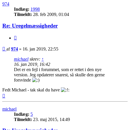
974
Indlæg:
1998
Tilmeldt:
28. feb 2009, 01:04
Re: Uregelmæssigheder
Citer
Indlæg
af
974
»
16. jan 2019, 22:55
michael
skrev:
↑
16. jan 2019, 16:42
Det er en fejl i forummet, som er rettet i den nye
version. Jeg opdaterer snarest, så skulle den gerne
forsvinde
Fedt Michael - tak skal du have
Top
michael
Indlæg:
5
Tilmeldt:
23. maj 2015, 14:49