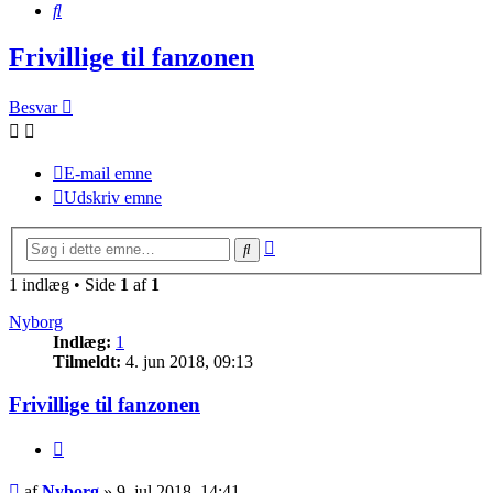
Søg
Frivillige til fanzonen
Besvar
E-mail emne
Udskriv emne
Avanceret
Søg
søgning
1 indlæg • Side
1
af
1
Nyborg
Indlæg:
1
Tilmeldt:
4. jun 2018, 09:13
Frivillige til fanzonen
Citer
Indlæg
af
Nyborg
»
9. jul 2018, 14:41