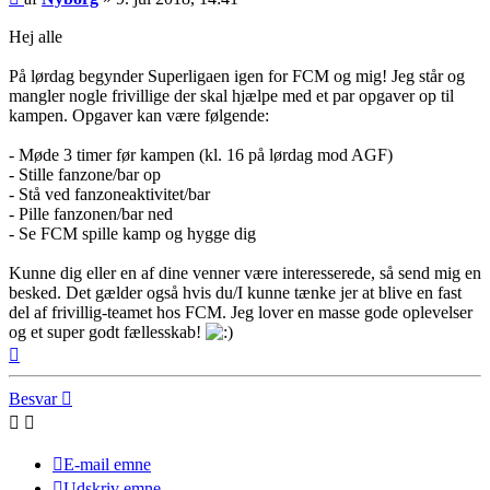
Hej alle
På lørdag begynder Superligaen igen for FCM og mig! Jeg står og
mangler nogle frivillige der skal hjælpe med et par opgaver op til
kampen. Opgaver kan være følgende:
- Møde 3 timer før kampen (kl. 16 på lørdag mod AGF)
- Stille fanzone/bar op
- Stå ved fanzoneaktivitet/bar
- Pille fanzonen/bar ned
- Se FCM spille kamp og hygge dig
Kunne dig eller en af dine venner være interesserede, så send mig en
besked. Det gælder også hvis du/I kunne tænke jer at blive en fast
del af frivillig-teamet hos FCM. Jeg lover en masse gode oplevelser
og et super godt fællesskab!
Top
Besvar
E-mail emne
Udskriv emne