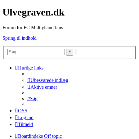
Ulvegraven.dk
Forum for FC Midtjylland fans
Spring til indhold
Avanceret
Søg
søgning
Hurtige links
Ubesvarede indlæg
Aktive emner
Søg
OSS
Log ind
Tilmeld
Boardindeks
Off topic