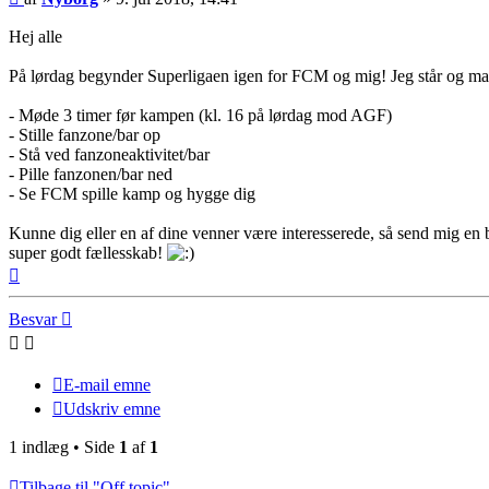
Hej alle
På lørdag begynder Superligaen igen for FCM og mig! Jeg står og man
- Møde 3 timer før kampen (kl. 16 på lørdag mod AGF)
- Stille fanzone/bar op
- Stå ved fanzoneaktivitet/bar
- Pille fanzonen/bar ned
- Se FCM spille kamp og hygge dig
Kunne dig eller en af dine venner være interesserede, så send mig en b
super godt fællesskab!
Top
Besvar
E-mail emne
Udskriv emne
1 indlæg • Side
1
af
1
Tilbage til "Off topic"