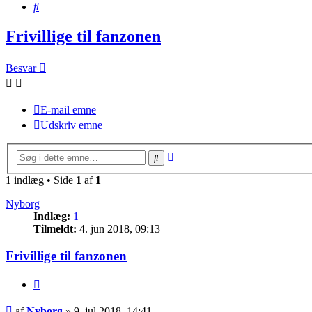
Søg
Frivillige til fanzonen
Besvar
E-mail emne
Udskriv emne
Avanceret
Søg
søgning
1 indlæg • Side
1
af
1
Nyborg
Indlæg:
1
Tilmeldt:
4. jun 2018, 09:13
Frivillige til fanzonen
Citer
Indlæg
af
Nyborg
»
9. jul 2018, 14:41