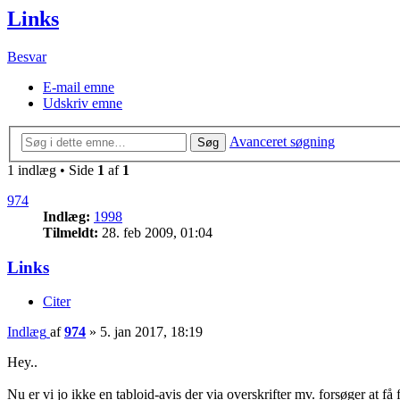
Links
Besvar
E-mail emne
Udskriv emne
Avanceret søgning
Søg
1 indlæg • Side
1
af
1
974
Indlæg:
1998
Tilmeldt:
28. feb 2009, 01:04
Links
Citer
Indlæg
af
974
»
5. jan 2017, 18:19
Hey..
Nu er vi jo ikke en tabloid-avis der via overskrifter mv. forsøger at få f