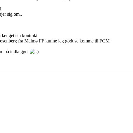
d,
jer sig om..
længet sin kontrakt
osenberg fra Malmø FF kunne jeg godt se komme til FCM
are på indlægget