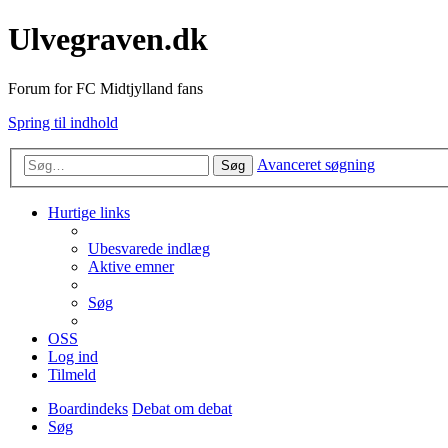
Ulvegraven.dk
Forum for FC Midtjylland fans
Spring til indhold
Avanceret søgning
Søg
Hurtige links
Ubesvarede indlæg
Aktive emner
Søg
OSS
Log ind
Tilmeld
Boardindeks
Debat om debat
Søg