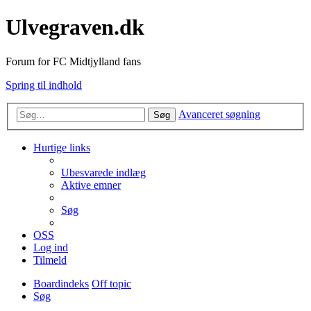
Ulvegraven.dk
Forum for FC Midtjylland fans
Spring til indhold
Avanceret søgning
Søg
Hurtige links
Ubesvarede indlæg
Aktive emner
Søg
OSS
Log ind
Tilmeld
Boardindeks
Off topic
Søg