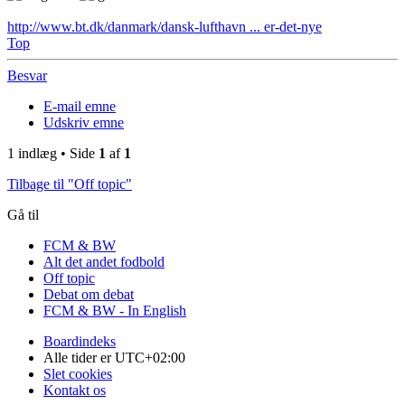
http://www.bt.dk/danmark/dansk-lufthavn ... er-det-nye
Top
Besvar
E-mail emne
Udskriv emne
1 indlæg • Side
1
af
1
Tilbage til "Off topic"
Gå til
FCM & BW
Alt det andet fodbold
Off topic
Debat om debat
FCM & BW - In English
Boardindeks
Alle tider er
UTC+02:00
Slet cookies
Kontakt os