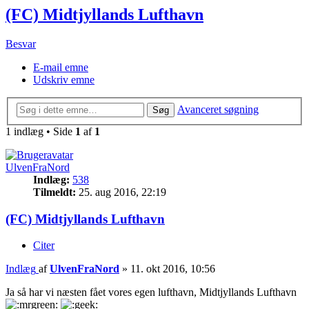
(FC) Midtjyllands Lufthavn
Besvar
E-mail emne
Udskriv emne
Avanceret søgning
Søg
1 indlæg • Side
1
af
1
UlvenFraNord
Indlæg:
538
Tilmeldt:
25. aug 2016, 22:19
(FC) Midtjyllands Lufthavn
Citer
Indlæg
af
UlvenFraNord
»
11. okt 2016, 10:56
Ja så har vi næsten fået vores egen lufthavn, Midtjyllands Lufthavn