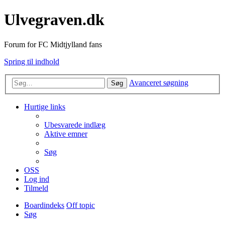
Ulvegraven.dk
Forum for FC Midtjylland fans
Spring til indhold
Avanceret søgning
Søg
Hurtige links
Ubesvarede indlæg
Aktive emner
Søg
OSS
Log ind
Tilmeld
Boardindeks
Off topic
Søg