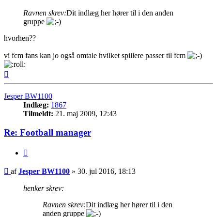
Ravnen skrev:
Dit indlæg her hører til i den anden
gruppe
hvorhen??
vi fcm fans kan jo også omtale hvilket spillere passer til fcm
Top
Jesper BW1100
Indlæg:
1867
Tilmeldt:
21. maj 2009, 12:43
Re: Football manager
Citer
Indlæg
af
Jesper BW1100
»
30. jul 2016, 18:13
henker skrev:
Ravnen skrev:
Dit indlæg her hører til i den
anden gruppe