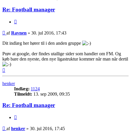
Re: Football manager
Citer
Indlæg
af
Ravnen
»
30. jul 2016, 17:43
Dit indlæg her hører til i den anden gruppe
Prøv at google, der findes utallige sider som handler om FM. Og
køb bare den nyeste, den nye ligastruktur kommer når man når dertil
Top
henker
Indlæg:
1124
Tilmeldt:
13. sep 2009, 09:35
Re: Football manager
Citer
Indlæg
af
henker
»
30. jul 2016, 17:45