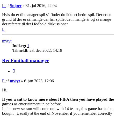
Indlæg
af
Sniper
»
31. jul 2016, 22:04
Hvis du er til manager spil så finder du ikke et bedre spil. Der er en
grund til der er så mange der har spillet det i mange år og så mange
der referere til det i fodbold diskussioner.
Top
mytyt
Indlæg:
1
Tilmeldt:
28. dec 2022, 14:18
Re: Football manager
Citer
Indlæg
af
mytyt
»
6. jan 2023, 12:06
Hi,
If you want to know more about FIFA then you have played the
games
as entertainment in pc before.
In this new season will come out with 14 teams, this game has to be
bought. .Usually at the end of November if you remember correctly