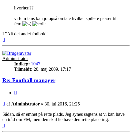
hvorhen??
vi fcm fans kan jo også omtale hvilket spillere passer til
fcm
I "Alt det andet fodbold"
Top
Administrator
Indlæg:
1047
Tilmeldt:
20. maj 2009, 17:17
Re: Football manager
Citer
Indlæg
af
Administrator
»
30. jul 2016, 21:25
Sådan, så er emnet på rette plads. Jeg synes sagtens at vi kan have
en tråd om FM, men den skal lie have den rette placering.
Top