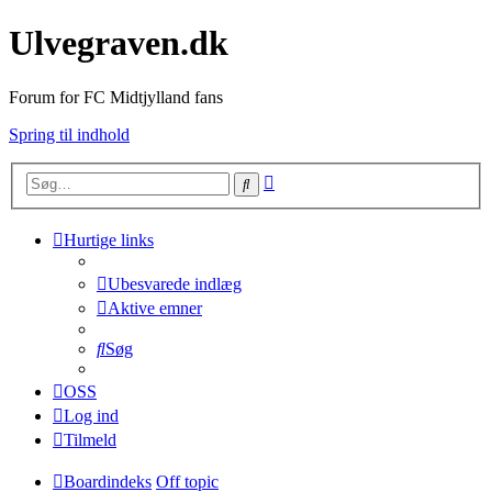
Ulvegraven.dk
Forum for FC Midtjylland fans
Spring til indhold
Avanceret
Søg
søgning
Hurtige links
Ubesvarede indlæg
Aktive emner
Søg
OSS
Log ind
Tilmeld
Boardindeks
Off topic