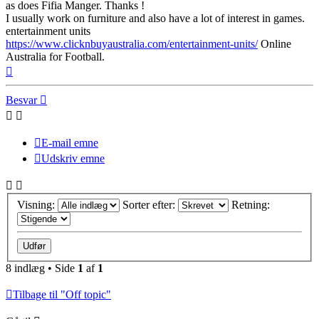
as does Fifia Manger. Thanks !
I usually work on furniture and also have a lot of interest in games.
entertainment units
https://www.clicknbuyaustralia.com/entertainment-units/
Online
Australia for Football.
Top
Besvar
E-mail emne
Udskriv emne
Visning:
Sorter efter:
Retning:
8 indlæg • Side
1
af
1
Tilbage til "Off topic"