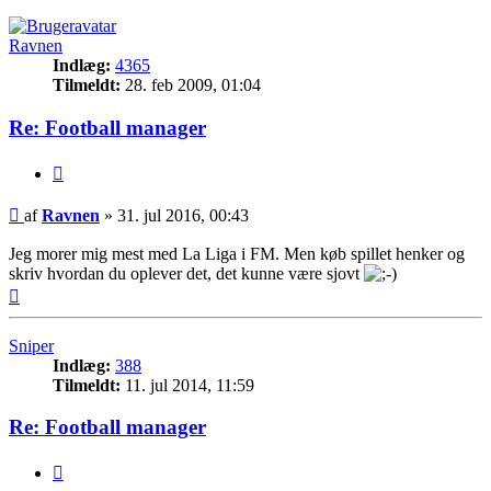
Ravnen
Indlæg:
4365
Tilmeldt:
28. feb 2009, 01:04
Re: Football manager
Citer
Indlæg
af
Ravnen
»
31. jul 2016, 00:43
Jeg morer mig mest med La Liga i FM. Men køb spillet henker og
skriv hvordan du oplever det, det kunne være sjovt
Top
Sniper
Indlæg:
388
Tilmeldt:
11. jul 2014, 11:59
Re: Football manager
Citer