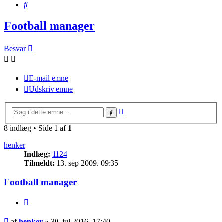
Søg
Football manager
Besvar
E-mail emne
Udskriv emne
Avanceret
Søg
søgning
8 indlæg • Side
1
af
1
henker
Indlæg:
1124
Tilmeldt:
13. sep 2009, 09:35
Football manager
Citer
Indlæg
af
henker
»
30. jul 2016, 17:40