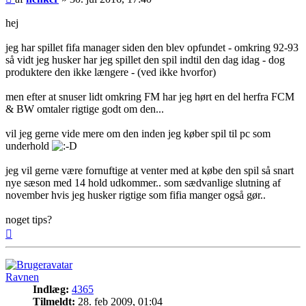
hej
jeg har spillet fifa manager siden den blev opfundet - omkring 92-93
så vidt jeg husker har jeg spillet den spil indtil den dag idag - dog
produktere den ikke længere - (ved ikke hvorfor)
men efter at snuser lidt omkring FM har jeg hørt en del herfra FCM
& BW omtaler rigtige godt om den...
vil jeg gerne vide mere om den inden jeg køber spil til pc som
underhold
jeg vil gerne være fornuftige at venter med at købe den spil så snart
nye sæson med 14 hold udkommer.. som sædvanlige slutning af
november hvis jeg husker rigtige som fifia manger også gør..
noget tips?
Top
Ravnen
Indlæg:
4365
Tilmeldt:
28. feb 2009, 01:04