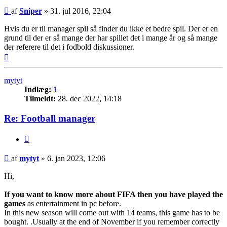
Indlæg
af
Sniper
»
31. jul 2016, 22:04
Hvis du er til manager spil så finder du ikke et bedre spil. Der er en
grund til der er så mange der har spillet det i mange år og så mange
der referere til det i fodbold diskussioner.
Top
mytyt
Indlæg:
1
Tilmeldt:
28. dec 2022, 14:18
Re: Football manager
Citer
Indlæg
af
mytyt
»
6. jan 2023, 12:06
Hi,
If you want to know more about FIFA then you have played the
games
as entertainment in pc before.
In this new season will come out with 14 teams, this game has to be
bought. .Usually at the end of November if you remember correctly