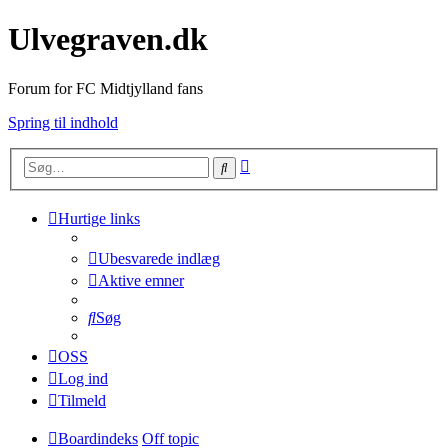
Ulvegraven.dk
Forum for FC Midtjylland fans
Spring til indhold
Avanceret
Søg
søgning
Hurtige links
Ubesvarede indlæg
Aktive emner
Søg
OSS
Log ind
Tilmeld
Boardindeks
Off topic