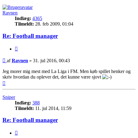
Ravnen
Indlæg:
4365
Tilmeldt:
28. feb 2009, 01:04
Re: Football manager
Citer
Indlæg
af
Ravnen
»
31. jul 2016, 00:43
Jeg morer mig mest med La Liga i FM. Men køb spillet henker og
skriv hvordan du oplever det, det kunne være sjovt
Top
Sniper
Indlæg:
388
Tilmeldt:
11. jul 2014, 11:59
Re: Football manager
Citer