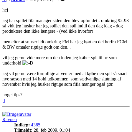
hej
jeg har spillet fifa manager siden den blev opfundet - omkring 92-93
så vidt jeg husker har jeg spillet den spil indtil den dag idag - dog
produktere den ikke længere - (ved ikke hvorfor)
men efter at snuser lidt omkring FM har jeg hørt en del herfra FCM
& BW omtaler rigtige godt om den...
vil jeg gerne vide mere om den inden jeg køber spil til pc som
underhold
jeg vil gerne være fornuftige at venter med at købe den spil så snart
nye sæson med 14 hold udkommer.. som sædvanlige slutning af
november hvis jeg husker rigtige som fifia manger også gør..
noget tips?
Top
Ravnen
Indlæg:
4365
Tilmeldt:
28. feb 2009, 01:04