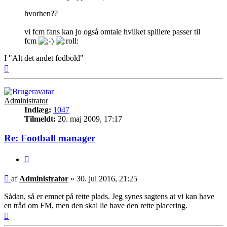
hvorhen??
vi fcm fans kan jo også omtale hvilket spillere passer til
fcm
I "Alt det andet fodbold"
Top
Administrator
Indlæg:
1047
Tilmeldt:
20. maj 2009, 17:17
Re: Football manager
Citer
Indlæg
af
Administrator
»
30. jul 2016, 21:25
Sådan, så er emnet på rette plads. Jeg synes sagtens at vi kan have
en tråd om FM, men den skal lie have den rette placering.
Top