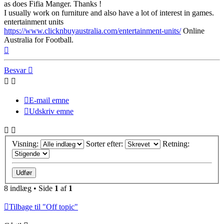
as does Fifia Manger. Thanks !
I usually work on furniture and also have a lot of interest in games.
entertainment units
https://www.clicknbuyaustralia.com/entertainment-units/
Online
Australia for Football.
Top
Besvar
E-mail emne
Udskriv emne
Visning:
Sorter efter:
Retning:
8 indlæg • Side
1
af
1
Tilbage til "Off topic"