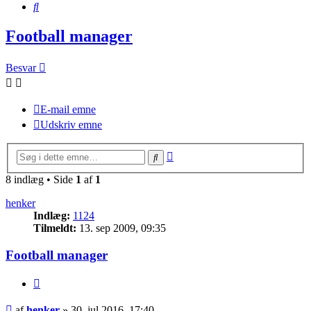
Søg
Football manager
Besvar
E-mail emne
Udskriv emne
Avanceret
Søg
søgning
8 indlæg • Side
1
af
1
henker
Indlæg:
1124
Tilmeldt:
13. sep 2009, 09:35
Football manager
Citer
Indlæg
af
henker
»
30. jul 2016, 17:40