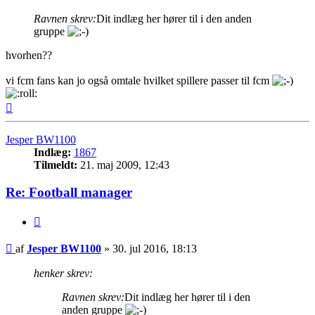
Ravnen skrev:
Dit indlæg her hører til i den anden
gruppe
hvorhen??
vi fcm fans kan jo også omtale hvilket spillere passer til fcm
Top
Jesper BW1100
Indlæg:
1867
Tilmeldt:
21. maj 2009, 12:43
Re: Football manager
Citer
Indlæg
af
Jesper BW1100
»
30. jul 2016, 18:13
henker skrev:
Ravnen skrev:
Dit indlæg her hører til i den
anden gruppe