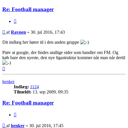
Re: Football manager
Citer
Indlæg
af
Ravnen
»
30. jul 2016, 17:43
Dit indlæg her hører til i den anden gruppe
Prøv at google, der findes utallige sider som handler om FM. Og
køb bare den nyeste, den nye ligastruktur kommer når man når dertil
Top
henker
Indlæg:
1124
Tilmeldt:
13. sep 2009, 09:35
Re: Football manager
Citer
Indlæg
af
henker
»
30. jul 2016, 17:45