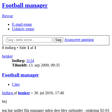
Football manager
Besvar
E-mail emne
Udskriv emne
Avanceret søgning
Søg
8 indlæg • Side
1
af
1
henker
Indlæg:
1124
Tilmeldt:
13. sep 2009, 09:35
Football manager
Citer
Indlæg
af
henker
»
30. jul 2016, 17:40
hej
jeg har spillet fifa manager siden den blev opfundet - omkring 92-93