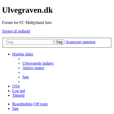
Ulvegraven.dk
Forum for FC Midtjylland fans
Spring til indhold
Avanceret søgning
Søg
Hurtige links
Ubesvarede indlæg
Aktive emner
Søg
OSS
Log ind
Tilmeld
Boardindeks
Off topic
Søg