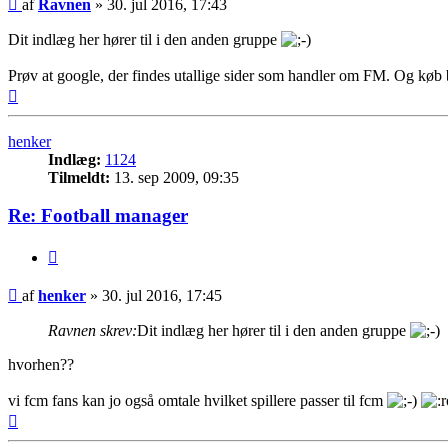
Indlæg
af
Ravnen
»
30. jul 2016, 17:43
Dit indlæg her hører til i den anden gruppe
Prøv at google, der findes utallige sider som handler om FM. Og køb 
Top
henker
Indlæg:
1124
Tilmeldt:
13. sep 2009, 09:35
Re: Football manager
Citer
Indlæg
af
henker
»
30. jul 2016, 17:45
Ravnen skrev:
Dit indlæg her hører til i den anden gruppe
hvorhen??
vi fcm fans kan jo også omtale hvilket spillere passer til fcm
Top