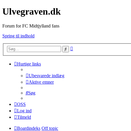
Ulvegraven.dk
Forum for FC Midtjylland fans
Spring til indhold
Avanceret
Søg
søgning
Hurtige links
Ubesvarede indlæg
Aktive emner
Søg
OSS
Log ind
Tilmeld
Boardindeks
Off topic