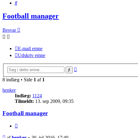
Søg
Football manager
Besvar
E-mail emne
Udskriv emne
Avanceret
Søg
søgning
8 indlæg • Side
1
af
1
henker
Indlæg:
1124
Tilmeldt:
13. sep 2009, 09:35
Football manager
Citer
Indlæg
af
henker
»
30. jul 2016, 17:40