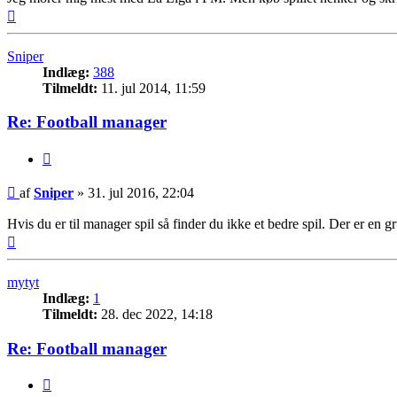
Top
Sniper
Indlæg:
388
Tilmeldt:
11. jul 2014, 11:59
Re: Football manager
Citer
Indlæg
af
Sniper
»
31. jul 2016, 22:04
Hvis du er til manager spil så finder du ikke et bedre spil. Der er en gr
Top
mytyt
Indlæg:
1
Tilmeldt:
28. dec 2022, 14:18
Re: Football manager
Citer