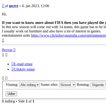
Indlæg
af
mytyt
»
6. jan 2023, 12:06
Hi,
If you want to know more about FIFA then you have played the
In this new season will come out with 14 teams, this game has to be 
I usually work on furniture and also have a lot of interest in games.
entertainment units
https://www.clicknbuyaustralia.com/entertainment-
Top
Besvar
E-mail emne
Udskriv emne
Visning:
Sorter efter:
Retning:
8 indlæg • Side
1
af
1