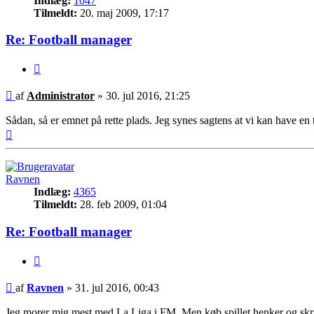
Indlæg:
1047
Tilmeldt:
20. maj 2009, 17:17
Re: Football manager
Citer
Indlæg
af
Administrator
»
30. jul 2016, 21:25
Sådan, så er emnet på rette plads. Jeg synes sagtens at vi kan have en
Top
Ravnen
Indlæg:
4365
Tilmeldt:
28. feb 2009, 01:04
Re: Football manager
Citer
Indlæg
af
Ravnen
»
31. jul 2016, 00:43
Jeg morer mig mest med La Liga i FM. Men køb spillet henker og skr