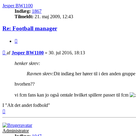
Jesper BW1100
Indlæg:
1867
Tilmeldt:
21. maj 2009, 12:43
Re: Football manager
Citer
Indlæg
af
Jesper BW1100
»
30. jul 2016, 18:13
henker skrev:
Ravnen skrev:
Dit indlæg her hører til i den anden grupp
hvorhen??
vi fcm fans kan jo også omtale hvilket spillere passer til fcm
I "Alt det andet fodbold"
Top
Administrator