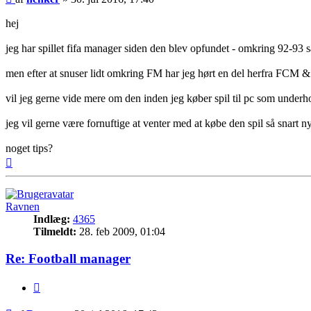
hej
jeg har spillet fifa manager siden den blev opfundet - omkring 92-93 så
men efter at snuser lidt omkring FM har jeg hørt en del herfra FCM &
vil jeg gerne vide mere om den inden jeg køber spil til pc som under
jeg vil gerne være fornuftige at venter med at købe den spil så snar
noget tips?
Top
Ravnen
Indlæg:
4365
Tilmeldt:
28. feb 2009, 01:04
Re: Football manager
Citer