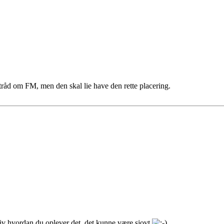
 tråd om FM, men den skal lie have den rette placering.
iv hvordan du oplever det, det kunne være sjovt