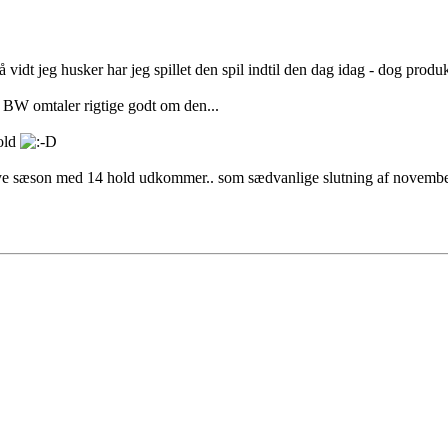
 vidt jeg husker har jeg spillet den spil indtil den dag idag - dog prod
 BW omtaler rigtige godt om den...
hold
t nye sæson med 14 hold udkommer.. som sædvanlige slutning af november