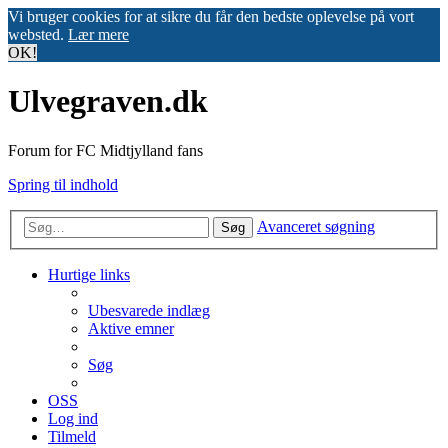
Vi bruger cookies for at sikre du får den bedste oplevelse på vort
websted.
Lær mere
OK!
Ulvegraven.dk
Forum for FC Midtjylland fans
Spring til indhold
Avanceret søgning
Søg
Hurtige links
Ubesvarede indlæg
Aktive emner
Søg
OSS
Log ind
Tilmeld