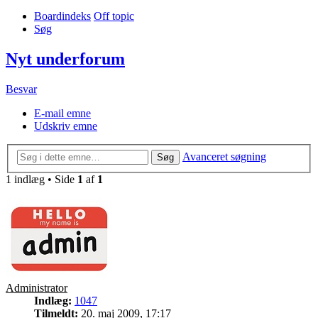
Boardindeks
Off topic
Søg
Nyt underforum
Besvar
E-mail emne
Udskriv emne
Avanceret søgning
Søg
1 indlæg • Side
1
af
1
Administrator
Indlæg:
1047
Tilmeldt:
20. maj 2009, 17:17