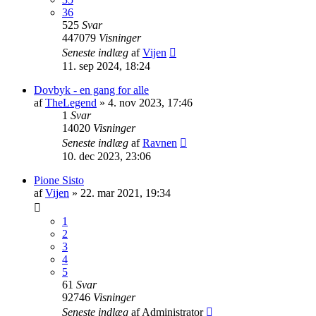
36
525
Svar
447079
Visninger
Seneste indlæg
af
Vijen
11. sep 2024, 18:24
Dovbyk - en gang for alle
af
TheLegend
»
4. nov 2023, 17:46
1
Svar
14020
Visninger
Seneste indlæg
af
Ravnen
10. dec 2023, 23:06
Pione Sisto
af
Vijen
»
22. mar 2021, 19:34
1
2
3
4
5
61
Svar
92746
Visninger
Seneste indlæg
af
Administrator