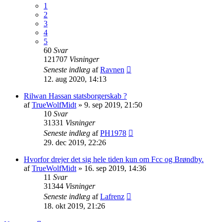
1
2
3
4
5
60
Svar
121707
Visninger
Seneste indlæg
af
Ravnen
12. aug 2020, 14:13
Rilwan Hassan statsborgerskab ?
af
TrueWolfMidt
»
9. sep 2019, 21:50
10
Svar
31331
Visninger
Seneste indlæg
af
PH1978
29. dec 2019, 22:26
Hvorfor drejer det sig hele tiden kun om Fcc og Brøndby.
af
TrueWolfMidt
»
16. sep 2019, 14:36
11
Svar
31344
Visninger
Seneste indlæg
af
Lafrenz
18. okt 2019, 21:26