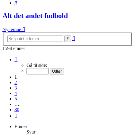
Søg
Alt det andet fodbold
Nyt emne
Avanceret
Søg
søgning
1594 emner
Side
1
Gå til side:
af
80
1
2
3
4
5
…
80
Næste
Emner
Svar