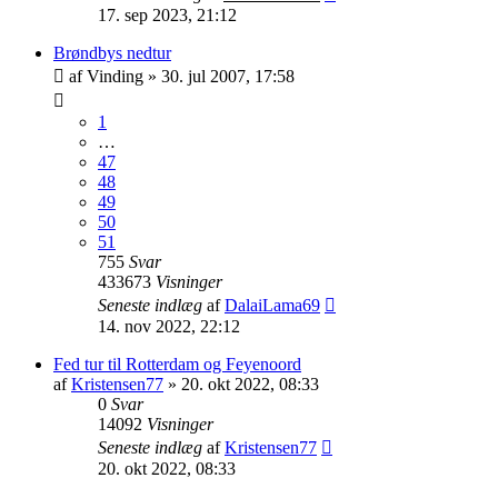
17. sep 2023, 21:12
Brøndbys nedtur
af
Vinding
»
30. jul 2007, 17:58
1
…
47
48
49
50
51
755
Svar
433673
Visninger
Seneste indlæg
af
DalaiLama69
14. nov 2022, 22:12
Fed tur til Rotterdam og Feyenoord
af
Kristensen77
»
20. okt 2022, 08:33
0
Svar
14092
Visninger
Seneste indlæg
af
Kristensen77
20. okt 2022, 08:33