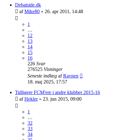
Debatside.dk
af
Mike80
»
26. apr 2011, 14:48
1
…
12
13
14
15
16
226
Svar
276525
Visninger
Seneste indlæg
af
Ravnen
18. maj 2025, 17:57
Tidligere FCM'ere i andre klubber 2015-16
af
Hekler
»
23. jun 2015, 09:00
1
…
32
33
34
35