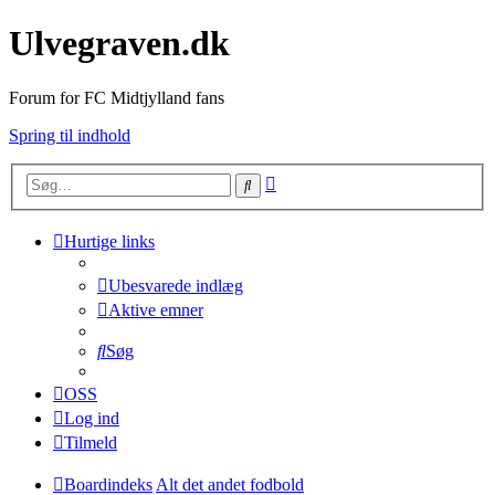
Ulvegraven.dk
Forum for FC Midtjylland fans
Spring til indhold
Avanceret
Søg
søgning
Hurtige links
Ubesvarede indlæg
Aktive emner
Søg
OSS
Log ind
Tilmeld
Boardindeks
Alt det andet fodbold