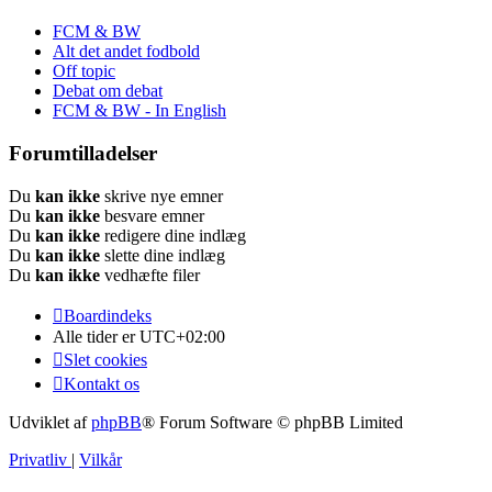
FCM & BW
Alt det andet fodbold
Off topic
Debat om debat
FCM & BW - In English
Forumtilladelser
Du
kan ikke
skrive nye emner
Du
kan ikke
besvare emner
Du
kan ikke
redigere dine indlæg
Du
kan ikke
slette dine indlæg
Du
kan ikke
vedhæfte filer
Boardindeks
Alle tider er
UTC+02:00
Slet cookies
Kontakt os
Udviklet af
phpBB
® Forum Software © phpBB Limited
Privatliv
|
Vilkår