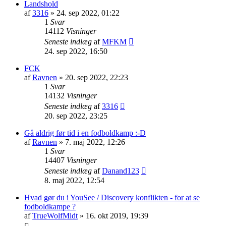
Landshold
af
3316
»
24. sep 2022, 01:22
1
Svar
14112
Visninger
Seneste indlæg
af
MFKM
24. sep 2022, 16:50
FCK
af
Ravnen
»
20. sep 2022, 22:23
1
Svar
14132
Visninger
Seneste indlæg
af
3316
20. sep 2022, 23:25
Gå aldrig før tid i en fodboldkamp :-D
af
Ravnen
»
7. maj 2022, 12:26
1
Svar
14407
Visninger
Seneste indlæg
af
Danand123
8. maj 2022, 12:54
Hvad gør du i YouSee / Discovery konflikten - for at se
fodboldkampe ?
af
TrueWolfMidt
»
16. okt 2019, 19:39