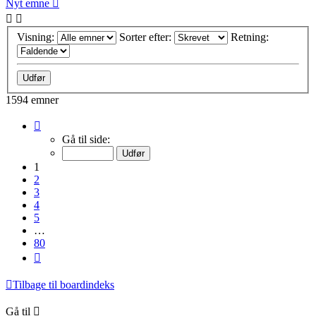
Nyt emne
Visning:
Sorter efter:
Retning:
1594 emner
Side
1
Gå til side:
af
80
1
2
3
4
5
…
80
Næste
Tilbage til boardindeks
Gå til