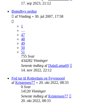
17. sep 2023, 21:12
Brøndbys nedtur
af
Vinding
»
30. jul 2007, 17:58
1
…
47
48
49
50
51
755
Svar
434282
Visninger
Seneste indlæg
af
DalaiLama69
14. nov 2022, 22:12
Fed tur til Rotterdam og Feyenoord
af
Kristensen77
»
20. okt 2022, 08:33
0
Svar
14120
Visninger
Seneste indlæg
af
Kristensen77
20. okt 2022, 08:33