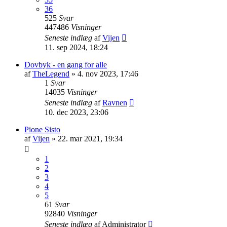
36
525
Svar
447486
Visninger
Seneste indlæg
af
Vijen
11. sep 2024, 18:24
Dovbyk - en gang for alle
af
TheLegend
»
4. nov 2023, 17:46
1
Svar
14035
Visninger
Seneste indlæg
af
Ravnen
10. dec 2023, 23:06
Pione Sisto
af
Vijen
»
22. mar 2021, 19:34
1
2
3
4
5
61
Svar
92840
Visninger
Seneste indlæg
af
Administrator