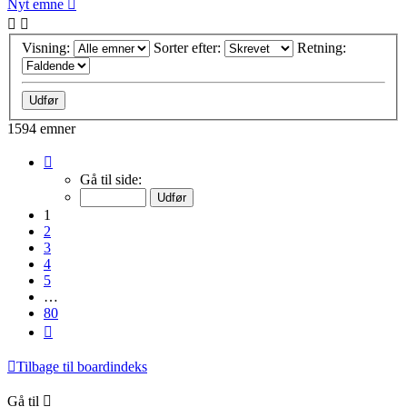
Nyt emne
Visning:
Sorter efter:
Retning:
1594 emner
Side
1
Gå til side:
af
80
1
2
3
4
5
…
80
Næste
Tilbage til boardindeks
Gå til