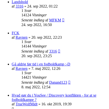
Landshold
af
3316
»
24. sep 2022, 01:22
1
Svar
14124
Visninger
Seneste indlæg
af
MFKM
24. sep 2022, 16:50
FCK
af
Ravnen
»
20. sep 2022, 22:23
1
Svar
14144
Visninger
Seneste indlæg
af
3316
20. sep 2022, 23:25
Gå aldrig før tid i en fodboldkamp :-D
af
Ravnen
»
7. maj 2022, 12:26
1
Svar
14421
Visninger
Seneste indlæg
af
Danand123
8. maj 2022, 12:54
Hvad gør du i YouSee / Discovery konflikten - for at se
fodboldkampe ?
af
TrueWolfMidt
»
16. okt 2019, 19:39