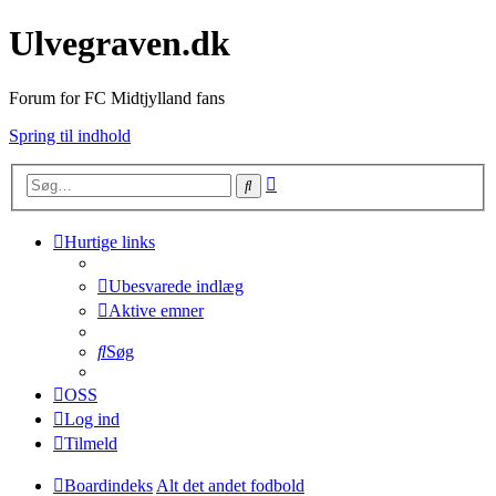
Ulvegraven.dk
Forum for FC Midtjylland fans
Spring til indhold
Avanceret
Søg
søgning
Hurtige links
Ubesvarede indlæg
Aktive emner
Søg
OSS
Log ind
Tilmeld
Boardindeks
Alt det andet fodbold