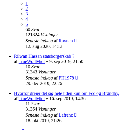
1
2
3
4
5
60
Svar
121824
Visninger
Seneste indlæg
af
Ravnen
12. aug 2020, 14:13
Rilwan Hassan statsborgerskab ?
af
TrueWolfMidt
»
9. sep 2019, 21:50
10
Svar
31343
Visninger
Seneste indlæg
af
PH1978
29. dec 2019, 22:26
Hvorfor drejer det sig hele tiden kun om Fcc og Brøndby.
af
TrueWolfMidt
»
16. sep 2019, 14:36
11
Svar
31364
Visninger
Seneste indlæg
af
Lafrenz
18. okt 2019, 21:26