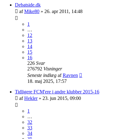
Debatside.dk
af
Mike80
»
26. apr 2011, 14:48
1
…
12
13
14
15
16
226
Svar
276792
Visninger
Seneste indlæg
af
Ravnen
18. maj 2025, 17:57
Tidligere FCM'ere i andre klubber 2015-16
af
Hekler
»
23. jun 2015, 09:00
1
…
32
33
34
35