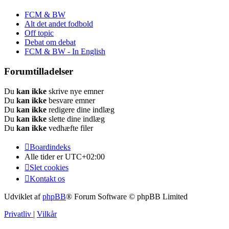
FCM & BW
Alt det andet fodbold
Off topic
Debat om debat
FCM & BW - In English
Forumtilladelser
Du
kan ikke
skrive nye emner
Du
kan ikke
besvare emner
Du
kan ikke
redigere dine indlæg
Du
kan ikke
slette dine indlæg
Du
kan ikke
vedhæfte filer
Boardindeks
Alle tider er
UTC+02:00
Slet cookies
Kontakt os
Udviklet af
phpBB
® Forum Software © phpBB Limited
Privatliv
|
Vilkår