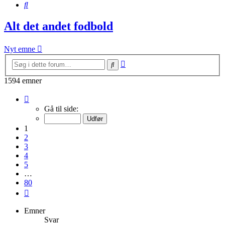
Søg
Alt det andet fodbold
Nyt emne
Avanceret
Søg
søgning
1594 emner
Side
1
Gå til side:
af
80
1
2
3
4
5
…
80
Næste
Emner
Svar