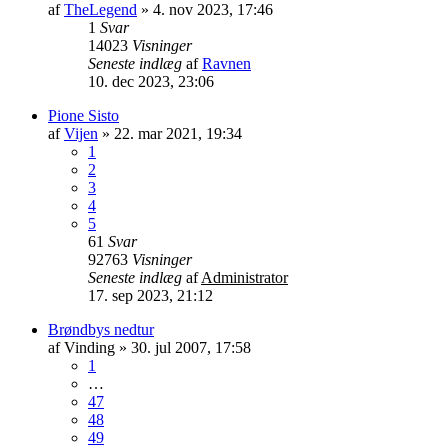
af
TheLegend
»
4. nov 2023, 17:46
1
Svar
14023
Visninger
Seneste indlæg
af
Ravnen
10. dec 2023, 23:06
Pione Sisto
af
Vijen
»
22. mar 2021, 19:34
1
2
3
4
5
61
Svar
92763
Visninger
Seneste indlæg
af
Administrator
17. sep 2023, 21:12
Brøndbys nedtur
af
Vinding
»
30. jul 2007, 17:58
1
…
47
48
49