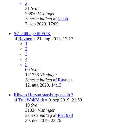
2
21
Svar
56850
Visninger
Seneste indlæg
af
Jacob
7. sep 2020, 17:09
Ståle tilbage til FCK
af
Ravnen
»
21. aug 2013, 17:17
1
2
3
4
5
60
Svar
121738
Visninger
Seneste indlæg
af
Ravnen
12. aug 2020, 14:13
Rilwan Hassan statsborgerskab ?
af
TrueWolfMidt
»
9. sep 2019, 21:50
10
Svar
31334
Visninger
Seneste indlæg
af
PH1978
29. dec 2019, 22:26