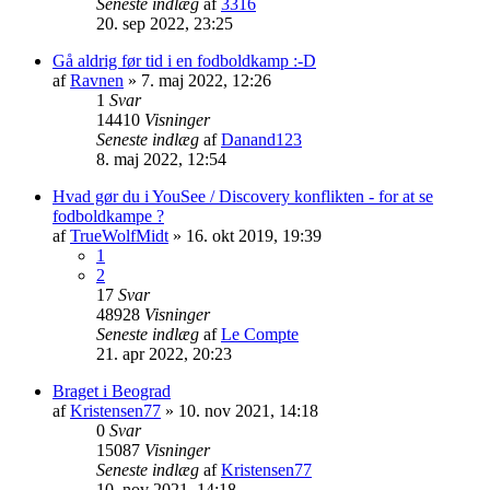
Seneste indlæg
af
3316
20. sep 2022, 23:25
Gå aldrig før tid i en fodboldkamp :-D
af
Ravnen
»
7. maj 2022, 12:26
1
Svar
14410
Visninger
Seneste indlæg
af
Danand123
8. maj 2022, 12:54
Hvad gør du i YouSee / Discovery konflikten - for at se
fodboldkampe ?
af
TrueWolfMidt
»
16. okt 2019, 19:39
1
2
17
Svar
48928
Visninger
Seneste indlæg
af
Le Compte
21. apr 2022, 20:23
Braget i Beograd
af
Kristensen77
»
10. nov 2021, 14:18
0
Svar
15087
Visninger
Seneste indlæg
af
Kristensen77
10. nov 2021, 14:18