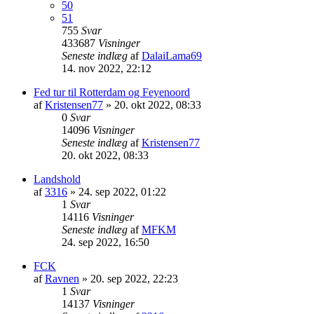
50
51
755
Svar
433687
Visninger
Seneste indlæg
af
DalaiLama69
14. nov 2022, 22:12
Fed tur til Rotterdam og Feyenoord
af
Kristensen77
»
20. okt 2022, 08:33
0
Svar
14096
Visninger
Seneste indlæg
af
Kristensen77
20. okt 2022, 08:33
Landshold
af
3316
»
24. sep 2022, 01:22
1
Svar
14116
Visninger
Seneste indlæg
af
MFKM
24. sep 2022, 16:50
FCK
af
Ravnen
»
20. sep 2022, 22:23
1
Svar
14137
Visninger