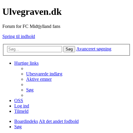
Ulvegraven.dk
Forum for FC Midtjylland fans
Spring til indhold
Avanceret søgning
Søg
Hurtige links
Ubesvarede indlæg
Aktive emner
Søg
OSS
Log ind
Tilmeld
Boardindeks
Alt det andet fodbold
Søg