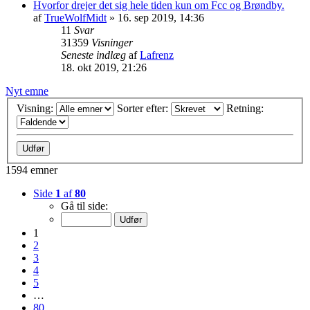
Hvorfor drejer det sig hele tiden kun om Fcc og Brøndby.
af
TrueWolfMidt
»
16. sep 2019, 14:36
11
Svar
31359
Visninger
Seneste indlæg
af
Lafrenz
18. okt 2019, 21:26
Nyt emne
Visning:
Sorter efter:
Retning:
1594 emner
Side
1
af
80
Gå til side:
1
2
3
4
5
…
80