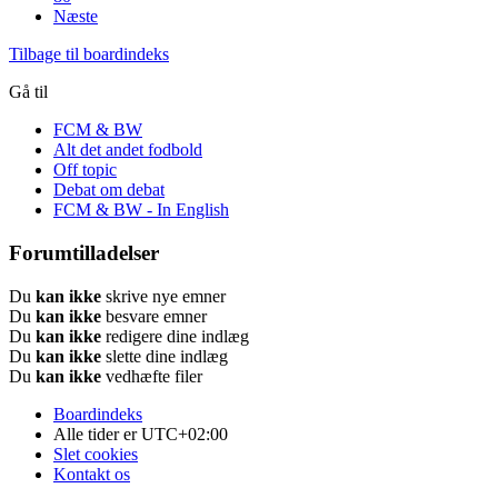
Næste
Tilbage til boardindeks
Gå til
FCM & BW
Alt det andet fodbold
Off topic
Debat om debat
FCM & BW - In English
Forumtilladelser
Du
kan ikke
skrive nye emner
Du
kan ikke
besvare emner
Du
kan ikke
redigere dine indlæg
Du
kan ikke
slette dine indlæg
Du
kan ikke
vedhæfte filer
Boardindeks
Alle tider er
UTC+02:00
Slet cookies
Kontakt os