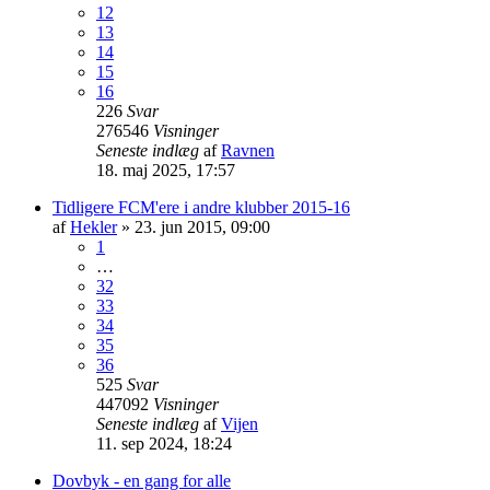
12
13
14
15
16
226
Svar
276546
Visninger
Seneste indlæg
af
Ravnen
18. maj 2025, 17:57
Tidligere FCM'ere i andre klubber 2015-16
af
Hekler
»
23. jun 2015, 09:00
1
…
32
33
34
35
36
525
Svar
447092
Visninger
Seneste indlæg
af
Vijen
11. sep 2024, 18:24
Dovbyk - en gang for alle