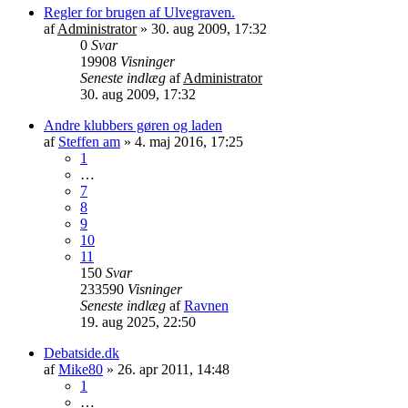
Regler for brugen af Ulvegraven.
af
Administrator
»
30. aug 2009, 17:32
0
Svar
19908
Visninger
Seneste indlæg
af
Administrator
30. aug 2009, 17:32
Andre klubbers gøren og laden
af
Steffen am
»
4. maj 2016, 17:25
1
…
7
8
9
10
11
150
Svar
233590
Visninger
Seneste indlæg
af
Ravnen
19. aug 2025, 22:50
Debatside.dk
af
Mike80
»
26. apr 2011, 14:48
1
…