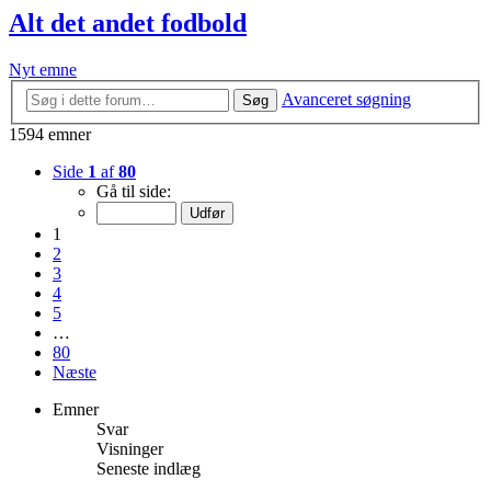
Alt det andet fodbold
Nyt emne
Avanceret søgning
Søg
1594 emner
Side
1
af
80
Gå til side:
1
2
3
4
5
…
80
Næste
Emner
Svar
Visninger
Seneste indlæg