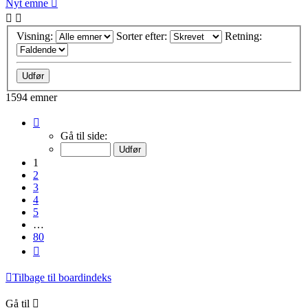
Nyt emne
Visning:
Sorter efter:
Retning:
1594 emner
Side
1
Gå til side:
af
80
1
2
3
4
5
…
80
Næste
Tilbage til boardindeks
Gå til