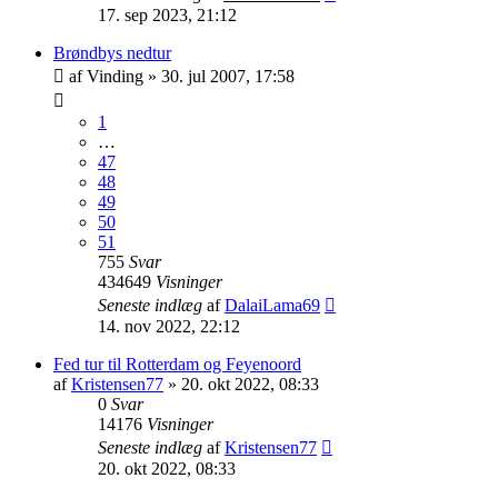
17. sep 2023, 21:12
Brøndbys nedtur
af
Vinding
»
30. jul 2007, 17:58
1
…
47
48
49
50
51
755
Svar
434649
Visninger
Seneste indlæg
af
DalaiLama69
14. nov 2022, 22:12
Fed tur til Rotterdam og Feyenoord
af
Kristensen77
»
20. okt 2022, 08:33
0
Svar
14176
Visninger
Seneste indlæg
af
Kristensen77
20. okt 2022, 08:33