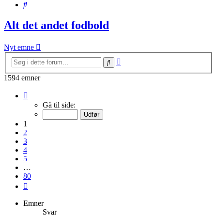
Søg
Alt det andet fodbold
Nyt emne
Avanceret
Søg
søgning
1594 emner
Side
1
Gå til side:
af
80
1
2
3
4
5
…
80
Næste
Emner
Svar