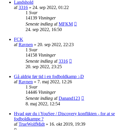
Landshold
af
3316
»
24. sep 2022, 01:22
1
Svar
14139
Visninger
Seneste indlæg
af
MFKM
24. sep 2022, 16:50
FCK
af
Ravnen
»
20. sep 2022, 22:23
1
Svar
14158
Visninger
Seneste indlæg
af
3316
20. sep 2022, 23:25
Gå aldrig før tid i en fodboldkamp :-D
af
Ravnen
»
7. maj 2022, 12:26
1
Svar
14446
Visninger
Seneste indlæg
af
Danand123
8. maj 2022, 12:54
Hvad gør du i YouSee / Discovery konflikten - for at se
fodboldkampe ?
af
TrueWolfMidt
»
16. okt 2019, 19:39