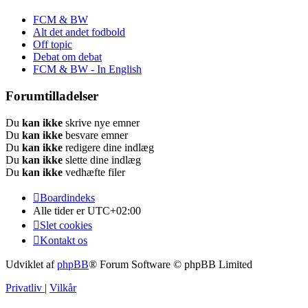
FCM & BW
Alt det andet fodbold
Off topic
Debat om debat
FCM & BW - In English
Forumtilladelser
Du
kan ikke
skrive nye emner
Du
kan ikke
besvare emner
Du
kan ikke
redigere dine indlæg
Du
kan ikke
slette dine indlæg
Du
kan ikke
vedhæfte filer
Boardindeks
Alle tider er
UTC+02:00
Slet cookies
Kontakt os
Udviklet af
phpBB
® Forum Software © phpBB Limited
Privatliv
|
Vilkår