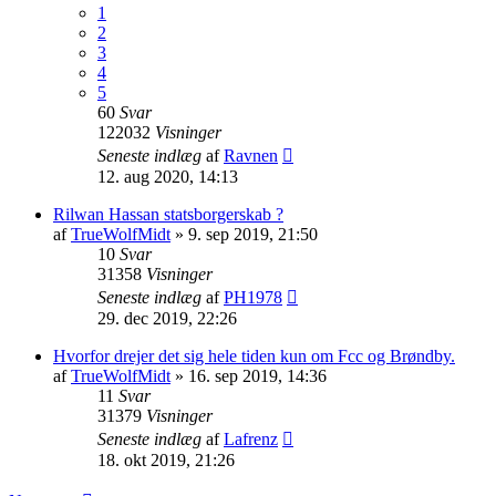
1
2
3
4
5
60
Svar
122032
Visninger
Seneste indlæg
af
Ravnen
12. aug 2020, 14:13
Rilwan Hassan statsborgerskab ?
af
TrueWolfMidt
»
9. sep 2019, 21:50
10
Svar
31358
Visninger
Seneste indlæg
af
PH1978
29. dec 2019, 22:26
Hvorfor drejer det sig hele tiden kun om Fcc og Brøndby.
af
TrueWolfMidt
»
16. sep 2019, 14:36
11
Svar
31379
Visninger
Seneste indlæg
af
Lafrenz
18. okt 2019, 21:26