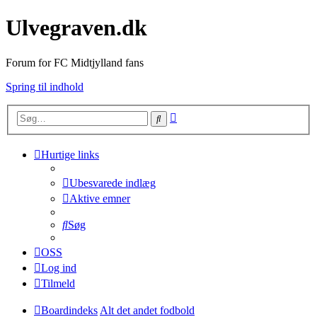
Ulvegraven.dk
Forum for FC Midtjylland fans
Spring til indhold
Avanceret
Søg
søgning
Hurtige links
Ubesvarede indlæg
Aktive emner
Søg
OSS
Log ind
Tilmeld
Boardindeks
Alt det andet fodbold