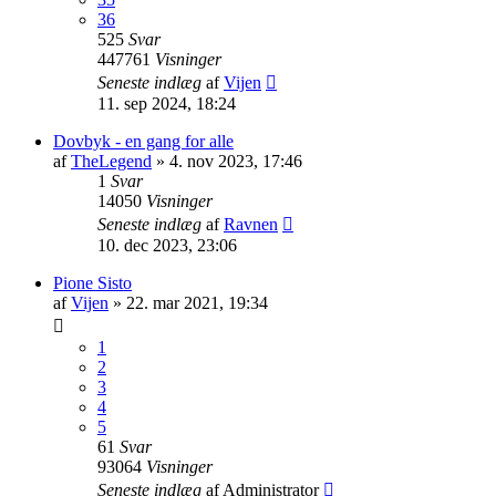
36
525
Svar
447761
Visninger
Seneste indlæg
af
Vijen
11. sep 2024, 18:24
Dovbyk - en gang for alle
af
TheLegend
»
4. nov 2023, 17:46
1
Svar
14050
Visninger
Seneste indlæg
af
Ravnen
10. dec 2023, 23:06
Pione Sisto
af
Vijen
»
22. mar 2021, 19:34
1
2
3
4
5
61
Svar
93064
Visninger
Seneste indlæg
af
Administrator