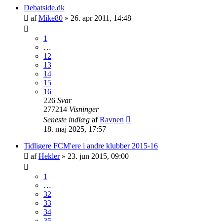
Debatside.dk
af
Mike80
»
26. apr 2011, 14:48
1
…
12
13
14
15
16
226
Svar
277214
Visninger
Seneste indlæg
af
Ravnen
18. maj 2025, 17:57
Tidligere FCM'ere i andre klubber 2015-16
af
Hekler
»
23. jun 2015, 09:00
1
…
32
33
34
35