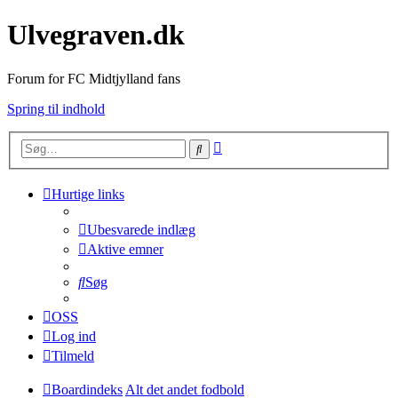
Ulvegraven.dk
Forum for FC Midtjylland fans
Spring til indhold
Avanceret
Søg
søgning
Hurtige links
Ubesvarede indlæg
Aktive emner
Søg
OSS
Log ind
Tilmeld
Boardindeks
Alt det andet fodbold