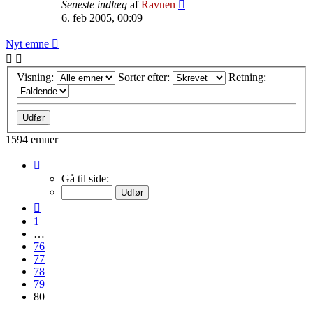
Seneste indlæg
af
Ravnen
6. feb 2005, 00:09
Nyt emne
Visning:
Sorter efter:
Retning:
1594 emner
Side
80
Gå til side:
af
80
Forrige
1
…
76
77
78
79
80