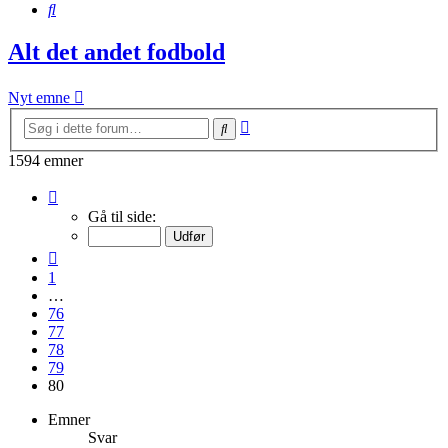
Søg
Alt det andet fodbold
Nyt emne
Avanceret
Søg
søgning
1594 emner
Side
80
Gå til side:
af
80
Forrige
1
…
76
77
78
79
80
Emner
Svar