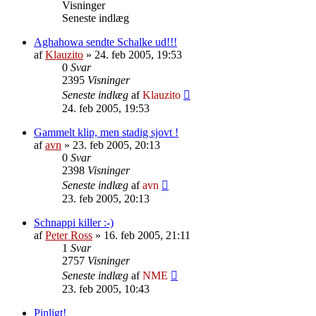
Visninger
Seneste indlæg
Aghahowa sendte Schalke ud!!!
af
Klauzito
»
24. feb 2005, 19:53
0
Svar
2395
Visninger
Seneste indlæg
af
Klauzito
24. feb 2005, 19:53
Gammelt klip, men stadig sjovt !
af
avn
»
23. feb 2005, 20:13
0
Svar
2398
Visninger
Seneste indlæg
af
avn
23. feb 2005, 20:13
Schnappi killer :-)
af
Peter Ross
»
16. feb 2005, 21:11
1
Svar
2757
Visninger
Seneste indlæg
af
NME
23. feb 2005, 10:43
Pinligt!