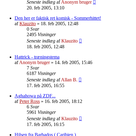
Seneste indlæg
af
Anonym bruger
20. feb 2005, 13:10
Den her er faktisk ret komisk - Sommerhittet!
af
Klauzito
»
18. feb 2005, 12:48
0
Svar
2495
Visninger
Seneste indlæg
af
Klauzito
18. feb 2005, 12:48
Hattrick - træningstema
af
Anonym bruger
»
14. feb 2005, 15:46
7
Svar
6187
Visninger
Seneste indlæg
af
Allan B.
17. feb 2005, 16:55
Aghahowa på ZDF...
af
Peter Ross
»
16. feb 2005, 18:12
6
Svar
5961
Visninger
Seneste indlæg
af
Klauzito
17. feb 2005, 16:15
Hilsen fra Barbados ( Caribien )