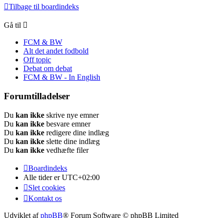
Tilbage til boardindeks
Gå til
FCM & BW
Alt det andet fodbold
Off topic
Debat om debat
FCM & BW - In English
Forumtilladelser
Du
kan ikke
skrive nye emner
Du
kan ikke
besvare emner
Du
kan ikke
redigere dine indlæg
Du
kan ikke
slette dine indlæg
Du
kan ikke
vedhæfte filer
Boardindeks
Alle tider er
UTC+02:00
Slet cookies
Kontakt os
Udviklet af
phpBB
® Forum Software © phpBB Limited