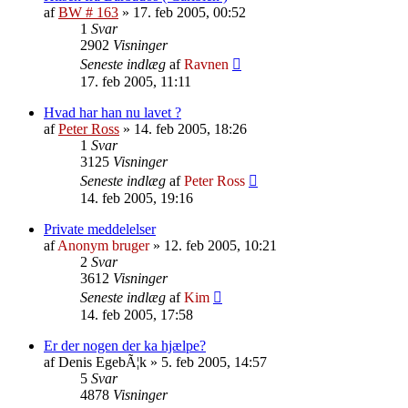
af
BW # 163
»
17. feb 2005, 00:52
1
Svar
2902
Visninger
Seneste indlæg
af
Ravnen
17. feb 2005, 11:11
Hvad har han nu lavet ?
af
Peter Ross
»
14. feb 2005, 18:26
1
Svar
3125
Visninger
Seneste indlæg
af
Peter Ross
14. feb 2005, 19:16
Private meddelelser
af
Anonym bruger
»
12. feb 2005, 10:21
2
Svar
3612
Visninger
Seneste indlæg
af
Kim
14. feb 2005, 17:58
Er der nogen der ka hjælpe?
af
Denis EgebÃ¦k
»
5. feb 2005, 14:57
5
Svar
4878
Visninger