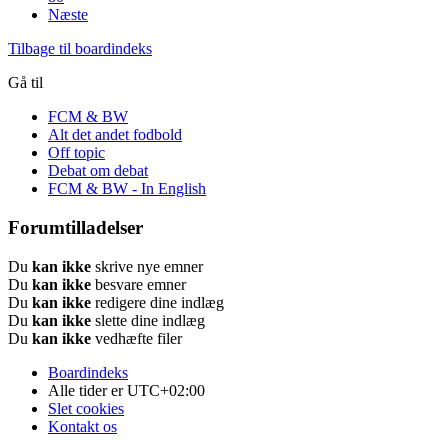
Næste
Tilbage til boardindeks
Gå til
FCM & BW
Alt det andet fodbold
Off topic
Debat om debat
FCM & BW - In English
Forumtilladelser
Du
kan ikke
skrive nye emner
Du
kan ikke
besvare emner
Du
kan ikke
redigere dine indlæg
Du
kan ikke
slette dine indlæg
Du
kan ikke
vedhæfte filer
Boardindeks
Alle tider er
UTC+02:00
Slet cookies
Kontakt os