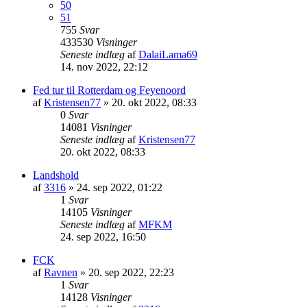
50
51
755
Svar
433530
Visninger
Seneste indlæg
af
DalaiLama69
14. nov 2022, 22:12
Fed tur til Rotterdam og Feyenoord
af
Kristensen77
»
20. okt 2022, 08:33
0
Svar
14081
Visninger
Seneste indlæg
af
Kristensen77
20. okt 2022, 08:33
Landshold
af
3316
»
24. sep 2022, 01:22
1
Svar
14105
Visninger
Seneste indlæg
af
MFKM
24. sep 2022, 16:50
FCK
af
Ravnen
»
20. sep 2022, 22:23
1
Svar
14128
Visninger