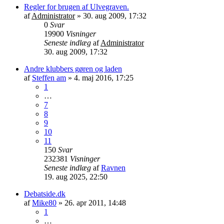
Regler for brugen af Ulvegraven.
af
Administrator
»
30. aug 2009, 17:32
0
Svar
19900
Visninger
Seneste indlæg
af
Administrator
30. aug 2009, 17:32
Andre klubbers gøren og laden
af
Steffen am
»
4. maj 2016, 17:25
1
…
7
8
9
10
11
150
Svar
232381
Visninger
Seneste indlæg
af
Ravnen
19. aug 2025, 22:50
Debatside.dk
af
Mike80
»
26. apr 2011, 14:48
1
…