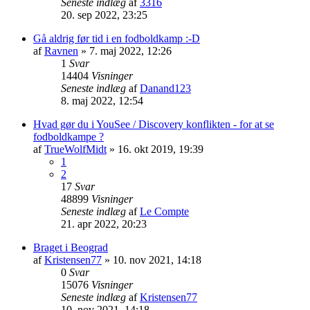
Seneste indlæg
af
3316
20. sep 2022, 23:25
Gå aldrig før tid i en fodboldkamp :-D
af
Ravnen
»
7. maj 2022, 12:26
1
Svar
14404
Visninger
Seneste indlæg
af
Danand123
8. maj 2022, 12:54
Hvad gør du i YouSee / Discovery konflikten - for at se
fodboldkampe ?
af
TrueWolfMidt
»
16. okt 2019, 19:39
1
2
17
Svar
48899
Visninger
Seneste indlæg
af
Le Compte
21. apr 2022, 20:23
Braget i Beograd
af
Kristensen77
»
10. nov 2021, 14:18
0
Svar
15076
Visninger
Seneste indlæg
af
Kristensen77
10. nov 2021, 14:18