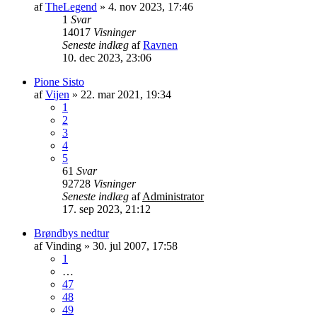
af
TheLegend
»
4. nov 2023, 17:46
1
Svar
14017
Visninger
Seneste indlæg
af
Ravnen
10. dec 2023, 23:06
Pione Sisto
af
Vijen
»
22. mar 2021, 19:34
1
2
3
4
5
61
Svar
92728
Visninger
Seneste indlæg
af
Administrator
17. sep 2023, 21:12
Brøndbys nedtur
af
Vinding
»
30. jul 2007, 17:58
1
…
47
48
49