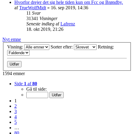
Hvorfor drejer det sig hele tiden kun om Fcc og Brøndby.
af
TrueWolfMidt
»
16. sep 2019, 14:36
11
Svar
31341
Visninger
Seneste indlæg
af
Lafrenz
18. okt 2019, 21:26
Nyt emne
Visning:
Sorter efter:
Retning:
1594 emner
Side
1
af
80
Gå til side:
1
2
3
4
5
…
80