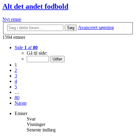
Alt det andet fodbold
Nyt emne
Avanceret søgning
Søg
1594 emner
Side
1
af
80
Gå til side:
1
2
3
4
5
…
80
Næste
Emner
Svar
Visninger
Seneste indlæg