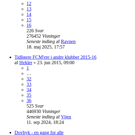
12
13
14
15
16
226
Svar
276452
Visninger
Seneste indlæg
af
Ravnen
18. maj 2025, 17:57
Tidligere FCM'ere i andre klubber 2015-16
af
Hekler
»
23. jun 2015, 09:00
1
…
32
33
34
35
36
525
Svar
446930
Visninger
Seneste indlæg
af
Vijen
11. sep 2024, 18:24
Dovbyk - en gang for alle