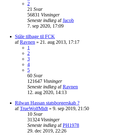
2
21
Svar
56831
Visninger
Seneste indlæg
af
Jacob
7. sep 2020, 17:09
Ståle tilbage til FCK
af
Ravnen
»
21. aug 2013, 17:17
1
2
3
4
5
60
Svar
121647
Visninger
Seneste indlæg
af
Ravnen
12. aug 2020, 14:13
Rilwan Hassan statsborgerskab ?
af
TrueWolfMidt
»
9. sep 2019, 21:50
10
Svar
31324
Visninger
Seneste indlæg
af
PH1978
29. dec 2019, 22:26