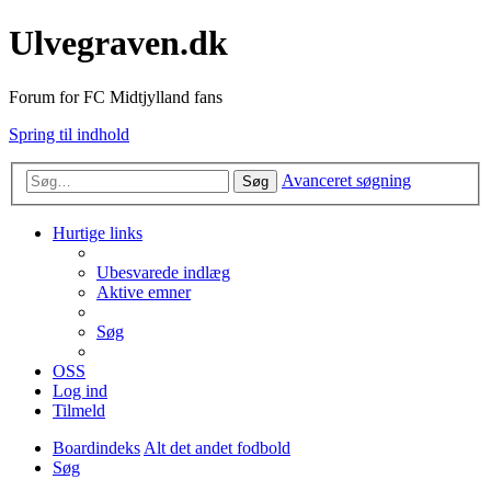
Ulvegraven.dk
Forum for FC Midtjylland fans
Spring til indhold
Avanceret søgning
Søg
Hurtige links
Ubesvarede indlæg
Aktive emner
Søg
OSS
Log ind
Tilmeld
Boardindeks
Alt det andet fodbold
Søg