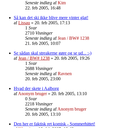
Seneste indlæg
af
Kim
22. feb 2005, 16:48
Så kan det ski ikke blive mere vinter glat!
af
Lissau
»
20. feb 2005, 17:13
1
Svar
2710
Visninger
Seneste indlæg
af
Jean / BW# 1238
21. feb 2005, 10:07
Se sådan skal streakerne gøre og se ud... :-)
af
Jean / BW# 1238
»
20. feb 2005, 19:26
1
Svar
2688
Visninger
Seneste indlæg
af
Ravnen
20. feb 2005, 23:00
Hvad der skete i Aalborg
af
Anonym bruger
»
20. feb 2005, 13:10
0
Svar
2218
Visninger
Seneste indlæg
af
Anonym bruger
20. feb 2005, 13:10
Den her er faktisk ret komisk - Sommerhittet!