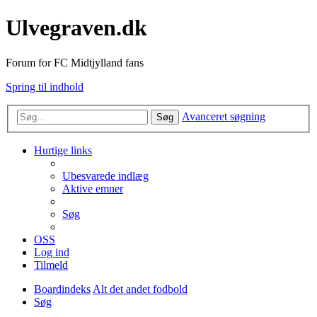
Ulvegraven.dk
Forum for FC Midtjylland fans
Spring til indhold
Avanceret søgning
Søg
Hurtige links
Ubesvarede indlæg
Aktive emner
Søg
OSS
Log ind
Tilmeld
Boardindeks
Alt det andet fodbold
Søg