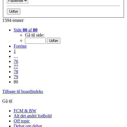
1594 emner
Side
80
af
80
Gå til side:
Forrige
1
…
76
77
78
79
80
Tilbage til boardindeks
Gå til
FCM & BW
Alt det andet fodbold
Off topic
Debat om debat