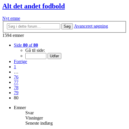
Alt det andet fodbold
Nyt emne
Avanceret søgning
Søg
1594 emner
Side
80
af
80
Gå til side:
Forrige
1
…
76
77
78
79
80
Emner
Svar
Visninger
Seneste indlæg