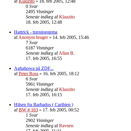
af
Klauzito
»
18. feb 2005, 12:48
0
Svar
2495
Visninger
Seneste indlæg
af
Klauzito
18. feb 2005, 12:48
Hattrick - træningstema
af
Anonym bruger
»
14. feb 2005, 15:46
7
Svar
6187
Visninger
Seneste indlæg
af
Allan B.
17. feb 2005, 16:55
Aghahowa på ZDF...
af
Peter Ross
»
16. feb 2005, 18:12
6
Svar
5961
Visninger
Seneste indlæg
af
Klauzito
17. feb 2005, 16:15
Hilsen fra Barbados ( Caribien )
af
BW # 163
»
17. feb 2005, 00:52
1
Svar
2902
Visninger
Seneste indlæg
af
Ravnen
17. feb 2005, 11:11