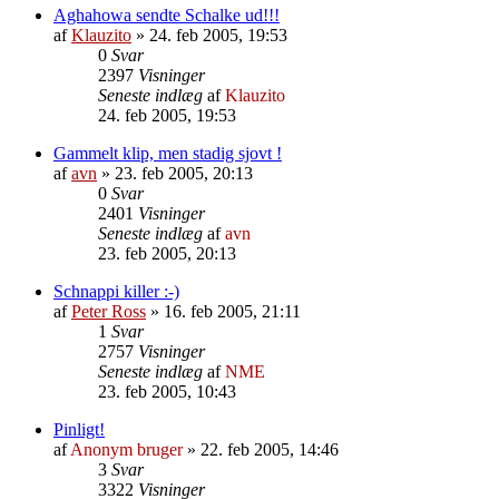
Aghahowa sendte Schalke ud!!!
af
Klauzito
»
24. feb 2005, 19:53
0
Svar
2397
Visninger
Seneste indlæg
af
Klauzito
24. feb 2005, 19:53
Gammelt klip, men stadig sjovt !
af
avn
»
23. feb 2005, 20:13
0
Svar
2401
Visninger
Seneste indlæg
af
avn
23. feb 2005, 20:13
Schnappi killer :-)
af
Peter Ross
»
16. feb 2005, 21:11
1
Svar
2757
Visninger
Seneste indlæg
af
NME
23. feb 2005, 10:43
Pinligt!
af
Anonym bruger
»
22. feb 2005, 14:46
3
Svar
3322
Visninger