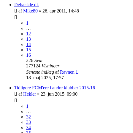
Debatside.dk
af
Mike80
»
26. apr 2011, 14:48
1
…
12
13
14
15
16
226
Svar
277124
Visninger
Seneste indlæg
af
Ravnen
18. maj 2025, 17:57
Tidligere FCM'ere i andre klubber 2015-16
af
Hekler
»
23. jun 2015, 09:00
1
…
32
33
34
35