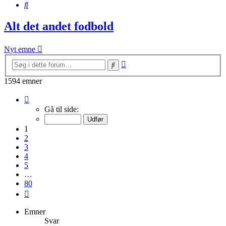
Søg
Alt det andet fodbold
Nyt emne
Avanceret
Søg
søgning
1594 emner
Side
1
Gå til side:
af
80
1
2
3
4
5
…
80
Næste
Emner
Svar