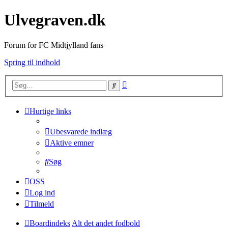
Ulvegraven.dk
Forum for FC Midtjylland fans
Spring til indhold
Avanceret
Søg
søgning
Hurtige links
Ubesvarede indlæg
Aktive emner
Søg
OSS
Log ind
Tilmeld
Boardindeks
Alt det andet fodbold