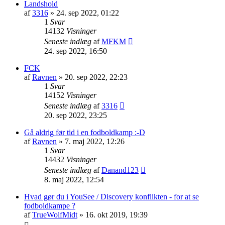
Landshold
af
3316
»
24. sep 2022, 01:22
1
Svar
14132
Visninger
Seneste indlæg
af
MFKM
24. sep 2022, 16:50
FCK
af
Ravnen
»
20. sep 2022, 22:23
1
Svar
14152
Visninger
Seneste indlæg
af
3316
20. sep 2022, 23:25
Gå aldrig før tid i en fodboldkamp :-D
af
Ravnen
»
7. maj 2022, 12:26
1
Svar
14432
Visninger
Seneste indlæg
af
Danand123
8. maj 2022, 12:54
Hvad gør du i YouSee / Discovery konflikten - for at se
fodboldkampe ?
af
TrueWolfMidt
»
16. okt 2019, 19:39