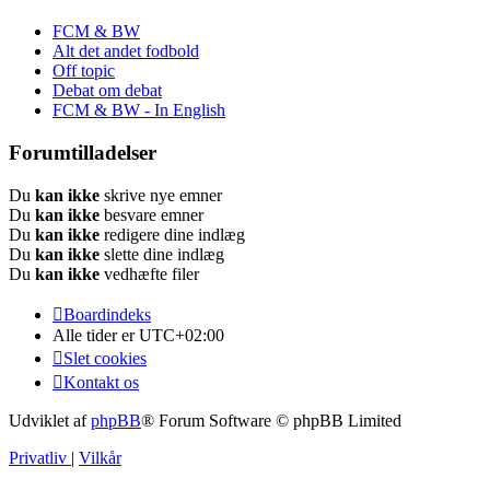
FCM & BW
Alt det andet fodbold
Off topic
Debat om debat
FCM & BW - In English
Forumtilladelser
Du
kan ikke
skrive nye emner
Du
kan ikke
besvare emner
Du
kan ikke
redigere dine indlæg
Du
kan ikke
slette dine indlæg
Du
kan ikke
vedhæfte filer
Boardindeks
Alle tider er
UTC+02:00
Slet cookies
Kontakt os
Udviklet af
phpBB
® Forum Software © phpBB Limited
Privatliv
|
Vilkår