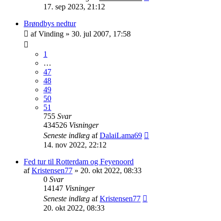
17. sep 2023, 21:12
Brøndbys nedtur
af
Vinding
»
30. jul 2007, 17:58
1
…
47
48
49
50
51
755
Svar
434526
Visninger
Seneste indlæg
af
DalaiLama69
14. nov 2022, 22:12
Fed tur til Rotterdam og Feyenoord
af
Kristensen77
»
20. okt 2022, 08:33
0
Svar
14147
Visninger
Seneste indlæg
af
Kristensen77
20. okt 2022, 08:33