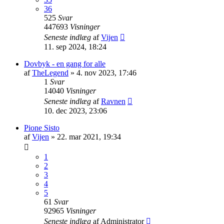
36
525
Svar
447693
Visninger
Seneste indlæg
af
Vijen
11. sep 2024, 18:24
Dovbyk - en gang for alle
af
TheLegend
»
4. nov 2023, 17:46
1
Svar
14040
Visninger
Seneste indlæg
af
Ravnen
10. dec 2023, 23:06
Pione Sisto
af
Vijen
»
22. mar 2021, 19:34
1
2
3
4
5
61
Svar
92965
Visninger
Seneste indlæg
af
Administrator