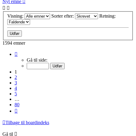
Nyt emne
Visning:
Sorter efter:
Retning:
1594 emner
Side
1
Gå til side:
af
80
1
2
3
4
5
…
80
Næste
Tilbage til boardindeks
Gå til