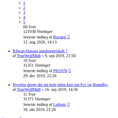
1
2
3
4
5
60
Svar
121938
Visninger
Seneste indlæg
af
Ravnen
12. aug 2020, 14:13
Rilwan Hassan statsborgerskab ?
af
TrueWolfMidt
»
9. sep 2019, 21:50
10
Svar
31351
Visninger
Seneste indlæg
af
PH1978
29. dec 2019, 22:26
Hvorfor drejer det sig hele tiden kun om Fcc og Brøndby.
af
TrueWolfMidt
»
16. sep 2019, 14:36
11
Svar
31371
Visninger
Seneste indlæg
af
Lafrenz
18. okt 2019, 21:26