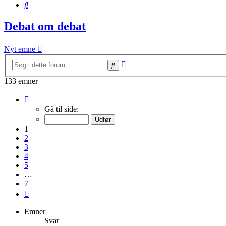
Søg
Debat om debat
Nyt emne
Avanceret
Søg
søgning
133 emner
Side
1
Gå til side:
af
7
1
2
3
4
5
…
7
Næste
Emner
Svar