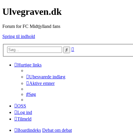
Ulvegraven.dk
Forum for FC Midtjylland fans
Spring til indhold
Avanceret
Søg
søgning
Hurtige links
Ubesvarede indlæg
Aktive emner
Søg
OSS
Log ind
Tilmeld
Boardindeks
Debat om debat