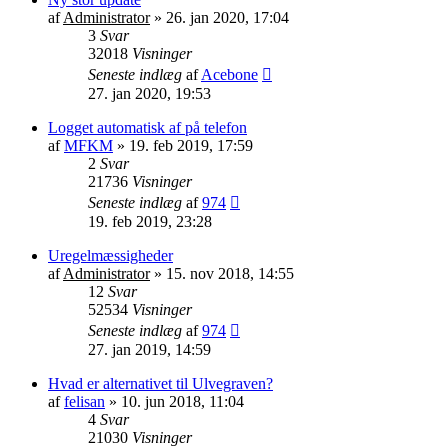
af
Administrator
»
26. jan 2020, 17:04
3
Svar
32018
Visninger
Seneste indlæg
af
Acebone
27. jan 2020, 19:53
Logget automatisk af på telefon
af
MFKM
»
19. feb 2019, 17:59
2
Svar
21736
Visninger
Seneste indlæg
af
974
19. feb 2019, 23:28
Uregelmæssigheder
af
Administrator
»
15. nov 2018, 14:55
12
Svar
52534
Visninger
Seneste indlæg
af
974
27. jan 2019, 14:59
Hvad er alternativet til Ulvegraven?
af
felisan
»
10. jun 2018, 11:04
4
Svar
21030
Visninger