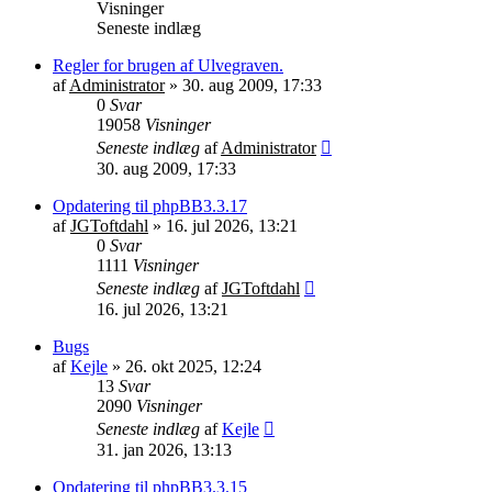
Visninger
Seneste indlæg
Regler for brugen af Ulvegraven.
af
Administrator
»
30. aug 2009, 17:33
0
Svar
19058
Visninger
Seneste indlæg
af
Administrator
30. aug 2009, 17:33
Opdatering til phpBB3.3.17
af
JGToftdahl
»
16. jul 2026, 13:21
0
Svar
1111
Visninger
Seneste indlæg
af
JGToftdahl
16. jul 2026, 13:21
Bugs
af
Kejle
»
26. okt 2025, 12:24
13
Svar
2090
Visninger
Seneste indlæg
af
Kejle
31. jan 2026, 13:13
Opdatering til phpBB3.3.15