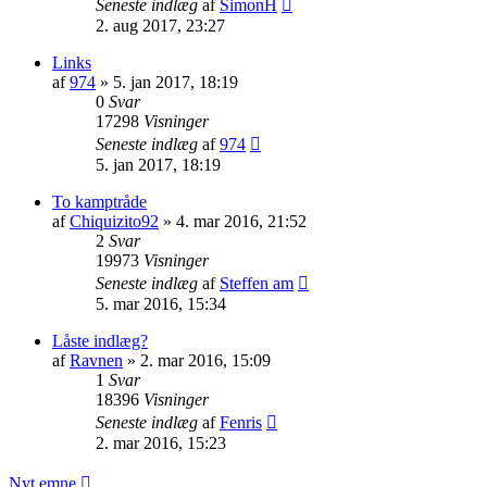
Seneste indlæg
af
SimonH
2. aug 2017, 23:27
Links
af
974
»
5. jan 2017, 18:19
0
Svar
17298
Visninger
Seneste indlæg
af
974
5. jan 2017, 18:19
To kamptråde
af
Chiquizito92
»
4. mar 2016, 21:52
2
Svar
19973
Visninger
Seneste indlæg
af
Steffen am
5. mar 2016, 15:34
Låste indlæg?
af
Ravnen
»
2. mar 2016, 15:09
1
Svar
18396
Visninger
Seneste indlæg
af
Fenris
2. mar 2016, 15:23
Nyt emne