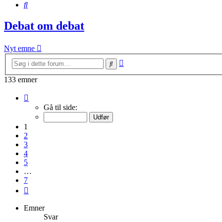
Søg
Debat om debat
Nyt emne
Avanceret
Søg
søgning
133 emner
Side
1
Gå til side:
af
7
1
2
3
4
5
…
7
Næste
Emner
Svar