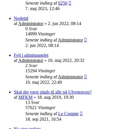
Seneste indlæg
af
6256
7. maj 2023, 12:46
Nedetid
af
Administrator
»
2. jun 2022, 08:14
0
Svar
14999
Visninger
Seneste indlæg
af
Administrator
2. jun 2022, 08:14
Fejl i adminpanelet
af
Administrator
»
10. maj 2022, 20:32
2
Svar
15294
Visninger
Seneste indlæg
af
Administrator
10. maj 2022, 22:49
Skal der være plads til alle på Ulvegraven?
af
MFKM
»
18. aug 2019, 19:30
13
Svar
57621
Visninger
Seneste indlæg
af
Le Compte
18. sep 2021, 16:54
Ny stor update