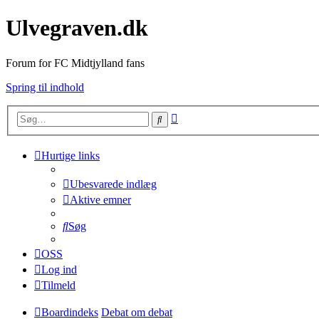
Ulvegraven.dk
Forum for FC Midtjylland fans
Spring til indhold
Avanceret
Søg
søgning
Hurtige links
Ubesvarede indlæg
Aktive emner
Søg
OSS
Log ind
Tilmeld
Boardindeks
Debat om debat