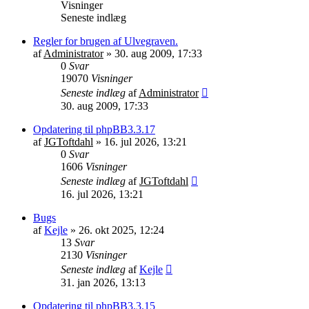
Visninger
Seneste indlæg
Regler for brugen af Ulvegraven.
af
Administrator
»
30. aug 2009, 17:33
0
Svar
19070
Visninger
Seneste indlæg
af
Administrator
30. aug 2009, 17:33
Opdatering til phpBB3.3.17
af
JGToftdahl
»
16. jul 2026, 13:21
0
Svar
1606
Visninger
Seneste indlæg
af
JGToftdahl
16. jul 2026, 13:21
Bugs
af
Kejle
»
26. okt 2025, 12:24
13
Svar
2130
Visninger
Seneste indlæg
af
Kejle
31. jan 2026, 13:13
Opdatering til phpBB3.3.15