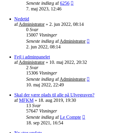
Seneste indlæg
af
6256
7. maj 2023, 12:46
Nedetid
af
Administrator
»
2. jun 2022, 08:14
0
Svar
15007
Visninger
Seneste indlæg
af
Administrator
2. jun 2022, 08:14
Fejl i adminpanelet
af
Administrator
»
10. maj 2022, 20:32
2
Svar
15306
Visninger
Seneste indlæg
af
Administrator
10. maj 2022, 22:49
Skal der være plads til alle på Ulvegraven?
af
MFKM
»
18. aug 2019, 19:30
13
Svar
57647
Visninger
Seneste indlæg
af
Le Compte
18. sep 2021, 16:54
Ny stor update