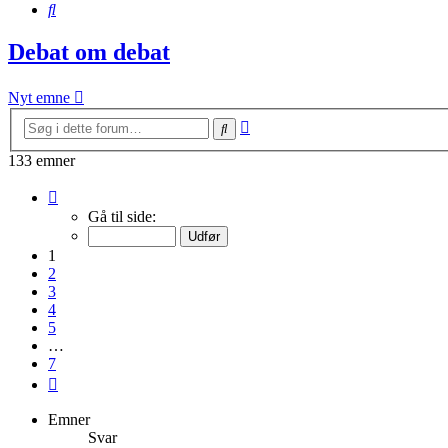
Søg
Debat om debat
Nyt emne
Avanceret
Søg
søgning
133 emner
Side
1
Gå til side:
af
7
1
2
3
4
5
…
7
Næste
Emner
Svar