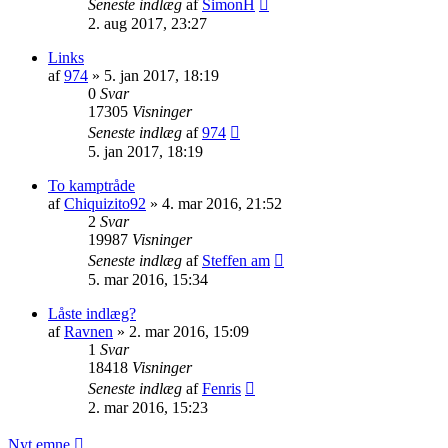
Seneste indlæg
af
SimonH
2. aug 2017, 23:27
Links
af
974
»
5. jan 2017, 18:19
0
Svar
17305
Visninger
Seneste indlæg
af
974
5. jan 2017, 18:19
To kamptråde
af
Chiquizito92
»
4. mar 2016, 21:52
2
Svar
19987
Visninger
Seneste indlæg
af
Steffen am
5. mar 2016, 15:34
Låste indlæg?
af
Ravnen
»
2. mar 2016, 15:09
1
Svar
18418
Visninger
Seneste indlæg
af
Fenris
2. mar 2016, 15:23
Nyt emne