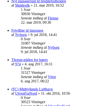
Nyt managerspil til breddefodbolden
af
Mulderdk
»
21. mar 2019, 16:52
1
Svar
30930
Visninger
Seneste indlæg
af
Flemse
22. mar 2019, 09:30
Frivillige til fanzonen
af
Nyborg
»
9. jul 2018, 14:41
0
Svar
31007
Visninger
Seneste indlæg
af
Nyborg
9. jul 2018, 14:41
Thorup-tråden for haters
af
974
»
4. aug 2017, 16:11
1
Svar
31527
Visninger
Seneste indlæg
af
Vijen
6. aug 2017, 00:22
(FC) Midtjyllands Lufthavn
af
UlvenFraNord
»
11. okt 2016, 10:56
0
Svar
30523
Visninger