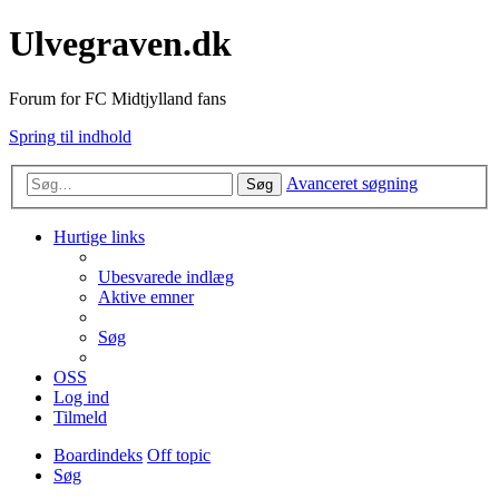
Ulvegraven.dk
Forum for FC Midtjylland fans
Spring til indhold
Avanceret søgning
Søg
Hurtige links
Ubesvarede indlæg
Aktive emner
Søg
OSS
Log ind
Tilmeld
Boardindeks
Off topic
Søg