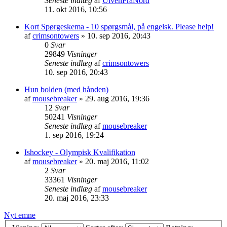
Seneste indlæg
af
UlvenFraNord
11. okt 2016, 10:56
Kort Spørgeskema - 10 spørgsmål, på engelsk. Please help!
af
crimsontowers
»
10. sep 2016, 20:43
0
Svar
29849
Visninger
Seneste indlæg
af
crimsontowers
10. sep 2016, 20:43
Hun bolden (med hånden)
af
mousebreaker
»
29. aug 2016, 19:36
12
Svar
50241
Visninger
Seneste indlæg
af
mousebreaker
1. sep 2016, 19:24
Ishockey - Olympisk Kvalifikation
af
mousebreaker
»
20. maj 2016, 11:02
2
Svar
33361
Visninger
Seneste indlæg
af
mousebreaker
20. maj 2016, 23:33
Nyt emne