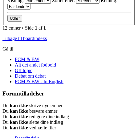
Visning:
Sorter efter:
Retning:
12 emner • Side
1
af
1
Tilbage til boardindeks
Gå til
FCM & BW
Alt det andet fodbold
Off topic
Debat om debat
FCM & BW - In English
Forumtilladelser
Du
kan ikke
skrive nye emner
Du
kan ikke
besvare emner
Du
kan ikke
redigere dine indlæg
Du
kan ikke
slette dine indlæg
Du
kan ikke
vedhæfte filer