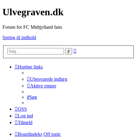
Ulvegraven.dk
Forum for FC Midtjylland fans
Spring til indhold
Avanceret
Søg
søgning
Hurtige links
Ubesvarede indlæg
Aktive emner
Søg
OSS
Log ind
Tilmeld
Boardindeks
Off topic