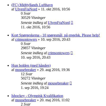
(FC) Midtjyllands Lufthavn
af
UlvenFraNord
»
11. okt 2016, 10:56
0
Svar
30529
Visninger
Seneste indlæg
af
UlvenFraNord
11. okt 2016, 10:56
Kort Spørgeskema - 10 spørgsmål, på engelsk. Please help!
af
crimsontowers
»
10. sep 2016, 20:43
0
Svar
29857
Visninger
Seneste indlæg
af
crimsontowers
10. sep 2016, 20:43
Hun bolden (med hånden)
af
mousebreaker
»
29. aug 2016, 19:36
12
Svar
50272
Visninger
Seneste indlæg
af
mousebreaker
1. sep 2016, 19:24
Ishockey - Olympisk Kvalifikation
af
mousebreaker
»
20. maj 2016, 11:02
2
Svar