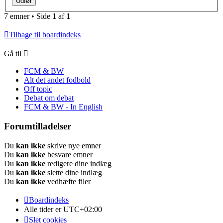
7 emner • Side
1
af
1
Tilbage til boardindeks
Gå til
FCM & BW
Alt det andet fodbold
Off topic
Debat om debat
FCM & BW - In English
Forumtilladelser
Du
kan ikke
skrive nye emner
Du
kan ikke
besvare emner
Du
kan ikke
redigere dine indlæg
Du
kan ikke
slette dine indlæg
Du
kan ikke
vedhæfte filer
Boardindeks
Alle tider er
UTC+02:00
Slet cookies