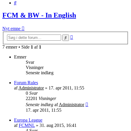
Søg
FCM & BW - In English
Nyt emne
Avanceret
Søg
søgning
7 emner • Side
1
af
1
Emner
Svar
Visninger
Seneste indlæg
Forum Rules
af
Administrator
»
17. apr 2011, 11:55
0
Svar
22201
Visninger
Seneste indlæg
af
Administrator
17. apr 2011, 11:55
Europa League
af
FCMNL
»
31. aug 2015, 16:41
4
Svar