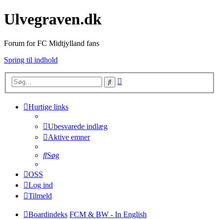
Ulvegraven.dk
Forum for FC Midtjylland fans
Spring til indhold
Avanceret
Søg
søgning
Hurtige links
Ubesvarede indlæg
Aktive emner
Søg
OSS
Log ind
Tilmeld
Boardindeks
FCM & BW - In English