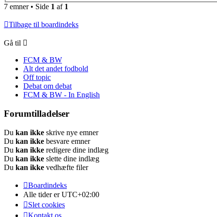
7 emner • Side
1
af
1
Tilbage til boardindeks
Gå til
FCM & BW
Alt det andet fodbold
Off topic
Debat om debat
FCM & BW - In English
Forumtilladelser
Du
kan ikke
skrive nye emner
Du
kan ikke
besvare emner
Du
kan ikke
redigere dine indlæg
Du
kan ikke
slette dine indlæg
Du
kan ikke
vedhæfte filer
Boardindeks
Alle tider er
UTC+02:00
Slet cookies
Kontakt os