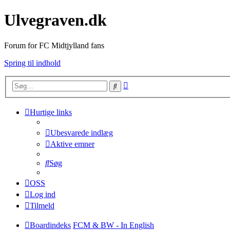
Ulvegraven.dk
Forum for FC Midtjylland fans
Spring til indhold
Avanceret
Søg
søgning
Hurtige links
Ubesvarede indlæg
Aktive emner
Søg
OSS
Log ind
Tilmeld
Boardindeks
FCM & BW - In English