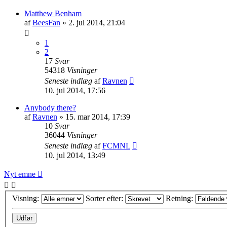
Matthew Benham
af
BeesFan
»
2. jul 2014, 21:04
1
2
17
Svar
54318
Visninger
Seneste indlæg
af
Ravnen
10. jul 2014, 17:56
Anybody there?
af
Ravnen
»
15. mar 2014, 17:39
10
Svar
36044
Visninger
Seneste indlæg
af
FCMNL
10. jul 2014, 13:49
Nyt emne
Visning:
Sorter efter:
Retning: