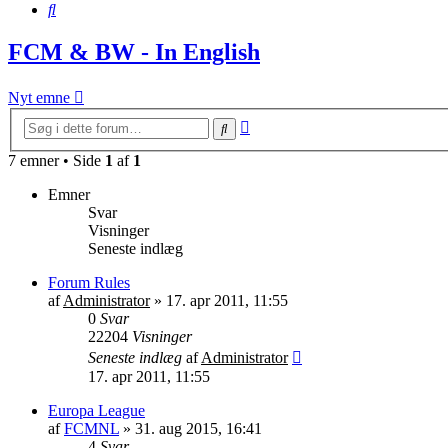
Søg
FCM & BW - In English
Nyt emne
Avanceret
Søg
søgning
7 emner • Side
1
af
1
Emner
Svar
Visninger
Seneste indlæg
Forum Rules
af
Administrator
»
17. apr 2011, 11:55
0
Svar
22204
Visninger
Seneste indlæg
af
Administrator
17. apr 2011, 11:55
Europa League
af
FCMNL
»
31. aug 2015, 16:41
4
Svar