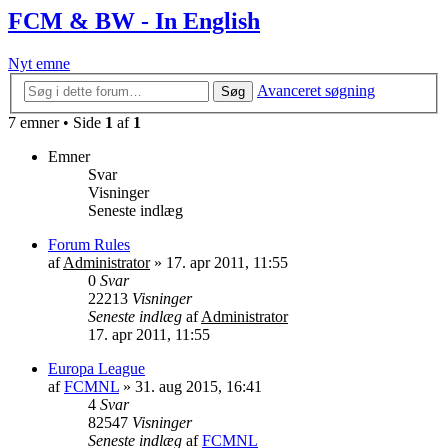
FCM & BW - In English
Nyt emne
Avanceret søgning
Søg
7 emner • Side
1
af
1
Emner
Svar
Visninger
Seneste indlæg
Forum Rules
af
Administrator
»
17. apr 2011, 11:55
0
Svar
22213
Visninger
Seneste indlæg
af
Administrator
17. apr 2011, 11:55
Europa League
af
FCMNL
»
31. aug 2015, 16:41
4
Svar
82547
Visninger
Seneste indlæg
af
FCMNL