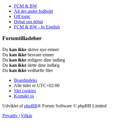
FCM & BW
Alt det andet fodbold
Off topic
Debat om debat
FCM & BW - In English
Forumtilladelser
Du
kan ikke
skrive nye emner
Du
kan ikke
besvare emner
Du
kan ikke
redigere dine indlæg
Du
kan ikke
slette dine indlæg
Du
kan ikke
vedhæfte filer
Boardindeks
Alle tider er
UTC+02:00
Slet cookies
Kontakt os
Udviklet af
phpBB
® Forum Software © phpBB Limited
Privatliv
|
Vilkår