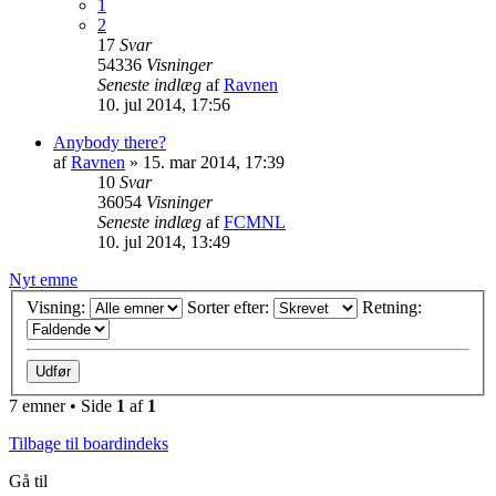
1
2
17
Svar
54336
Visninger
Seneste indlæg
af
Ravnen
10. jul 2014, 17:56
Anybody there?
af
Ravnen
»
15. mar 2014, 17:39
10
Svar
36054
Visninger
Seneste indlæg
af
FCMNL
10. jul 2014, 13:49
Nyt emne
Visning:
Sorter efter:
Retning:
7 emner • Side
1
af
1
Tilbage til boardindeks
Gå til