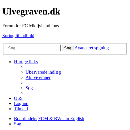
Ulvegraven.dk
Forum for FC Midtjylland fans
Spring til indhold
Avanceret søgning
Søg
Hurtige links
Ubesvarede indlæg
Aktive emner
Søg
OSS
Log ind
Tilmeld
Boardindeks
FCM & BW - In English
Søg