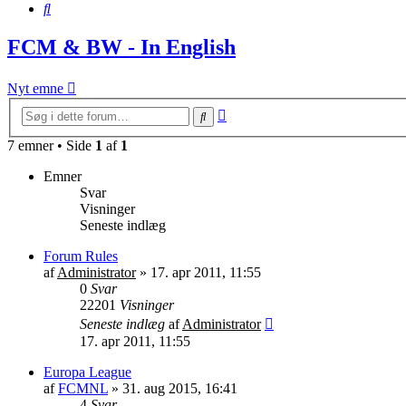
Søg
FCM & BW - In English
Nyt emne
Avanceret
Søg
søgning
7 emner • Side
1
af
1
Emner
Svar
Visninger
Seneste indlæg
Forum Rules
af
Administrator
»
17. apr 2011, 11:55
0
Svar
22201
Visninger
Seneste indlæg
af
Administrator
17. apr 2011, 11:55
Europa League
af
FCMNL
»
31. aug 2015, 16:41
4
Svar