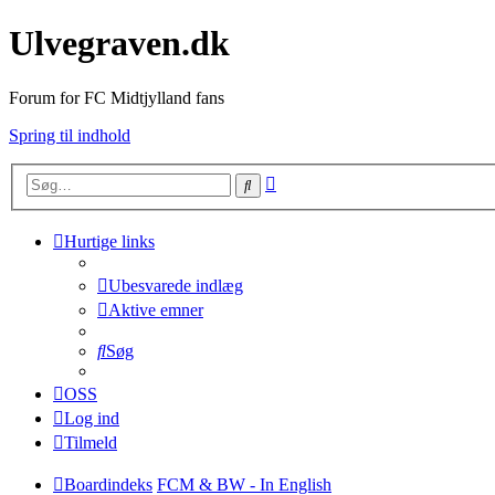
Ulvegraven.dk
Forum for FC Midtjylland fans
Spring til indhold
Avanceret
Søg
søgning
Hurtige links
Ubesvarede indlæg
Aktive emner
Søg
OSS
Log ind
Tilmeld
Boardindeks
FCM & BW - In English