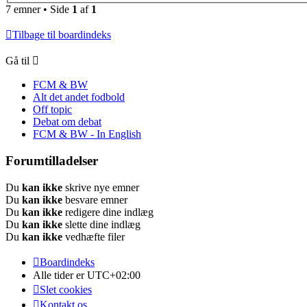
7 emner • Side
1
af
1
Tilbage til boardindeks
Gå til
FCM & BW
Alt det andet fodbold
Off topic
Debat om debat
FCM & BW - In English
Forumtilladelser
Du
kan ikke
skrive nye emner
Du
kan ikke
besvare emner
Du
kan ikke
redigere dine indlæg
Du
kan ikke
slette dine indlæg
Du
kan ikke
vedhæfte filer
Boardindeks
Alle tider er
UTC+02:00
Slet cookies
Kontakt os