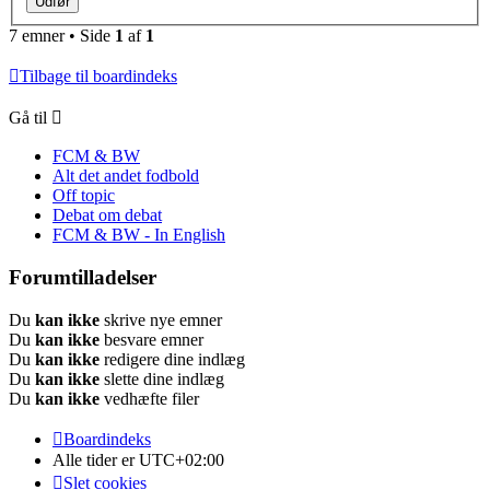
7 emner • Side
1
af
1
Tilbage til boardindeks
Gå til
FCM & BW
Alt det andet fodbold
Off topic
Debat om debat
FCM & BW - In English
Forumtilladelser
Du
kan ikke
skrive nye emner
Du
kan ikke
besvare emner
Du
kan ikke
redigere dine indlæg
Du
kan ikke
slette dine indlæg
Du
kan ikke
vedhæfte filer
Boardindeks
Alle tider er
UTC+02:00
Slet cookies