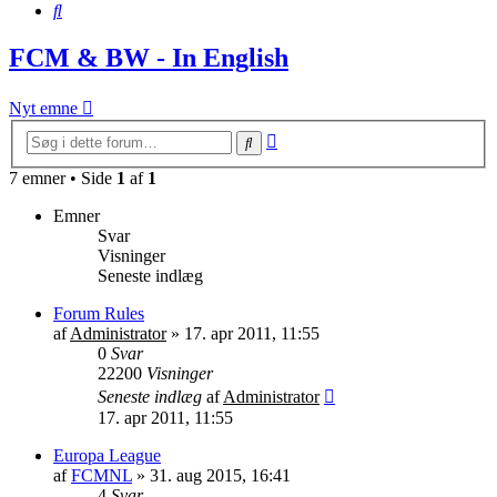
Søg
FCM & BW - In English
Nyt emne
Avanceret
Søg
søgning
7 emner • Side
1
af
1
Emner
Svar
Visninger
Seneste indlæg
Forum Rules
af
Administrator
»
17. apr 2011, 11:55
0
Svar
22200
Visninger
Seneste indlæg
af
Administrator
17. apr 2011, 11:55
Europa League
af
FCMNL
»
31. aug 2015, 16:41
4
Svar