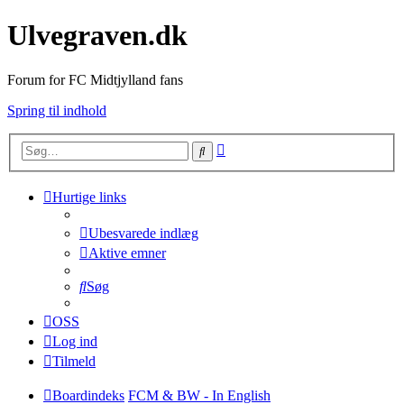
Ulvegraven.dk
Forum for FC Midtjylland fans
Spring til indhold
Avanceret
Søg
søgning
Hurtige links
Ubesvarede indlæg
Aktive emner
Søg
OSS
Log ind
Tilmeld
Boardindeks
FCM & BW - In English