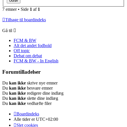
7 emner • Side
1
af
1
Tilbage til boardindeks
Gå til
FCM & BW
Alt det andet fodbold
Off topic
Debat om debat
FCM & BW - In English
Forumtilladelser
Du
kan ikke
skrive nye emner
Du
kan ikke
besvare emner
Du
kan ikke
redigere dine indlæg
Du
kan ikke
slette dine indlæg
Du
kan ikke
vedhæfte filer
Boardindeks
Alle tider er
UTC+02:00
Slet cookies