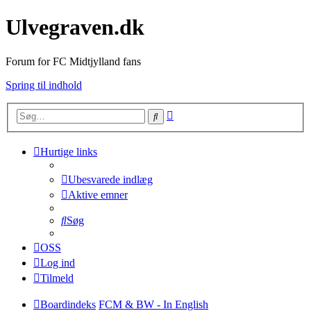
Ulvegraven.dk
Forum for FC Midtjylland fans
Spring til indhold
Avanceret
Søg
søgning
Hurtige links
Ubesvarede indlæg
Aktive emner
Søg
OSS
Log ind
Tilmeld
Boardindeks
FCM & BW - In English