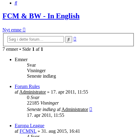
Søg
FCM & BW - In English
Nyt emne
Avanceret
Søg
søgning
7 emner • Side
1
af
1
Emner
Svar
Visninger
Seneste indlæg
Forum Rules
af
Administrator
»
17. apr 2011, 11:55
0
Svar
22185
Visninger
Seneste indlæg
af
Administrator
17. apr 2011, 11:55
Europa League
af
FCMNL
»
31. aug 2015, 16:41
4
Svar