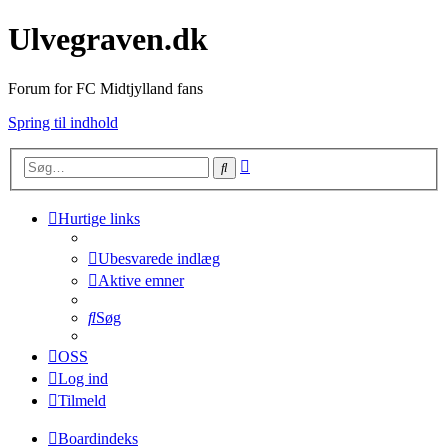
Ulvegraven.dk
Forum for FC Midtjylland fans
Spring til indhold
Avanceret
Søg
søgning
Hurtige links
Ubesvarede indlæg
Aktive emner
Søg
OSS
Log ind
Tilmeld
Boardindeks