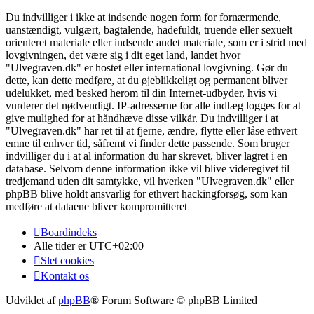
Du indvilliger i ikke at indsende nogen form for fornærmende,
uanstændigt, vulgært, bagtalende, hadefuldt, truende eller sexuelt
orienteret materiale eller indsende andet materiale, som er i strid med
lovgivningen, det være sig i dit eget land, landet hvor
"Ulvegraven.dk" er hostet eller international lovgivning. Gør du
dette, kan dette medføre, at du øjeblikkeligt og permanent bliver
udelukket, med besked herom til din Internet-udbyder, hvis vi
vurderer det nødvendigt. IP-adresserne for alle indlæg logges for at
give mulighed for at håndhæve disse vilkår. Du indvilliger i at
"Ulvegraven.dk" har ret til at fjerne, ændre, flytte eller låse ethvert
emne til enhver tid, såfremt vi finder dette passende. Som bruger
indvilliger du i at al information du har skrevet, bliver lagret i en
database. Selvom denne information ikke vil blive videregivet til
tredjemand uden dit samtykke, vil hverken "Ulvegraven.dk" eller
phpBB blive holdt ansvarlig for ethvert hackingforsøg, som kan
medføre at dataene bliver kompromitteret
Boardindeks
Alle tider er
UTC+02:00
Slet cookies
Kontakt os
Udviklet af
phpBB
® Forum Software © phpBB Limited