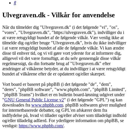
Søg
Ulvegraven.dk - Vilkår for anvendelse
Når du tilmelder dig "Ulvegraven.dk" (i det følgende "vi", "os",
"vores", "Ulvegraven.dk", "https://ulvegraven.dk"), indvilliger du i
at være retsgyldigt bundet af de følgende vilkår. Vær venlig ikke at
tilmelde dig og/eller bruge "Ulvegraven.dk", hvis du ikke indvilliger
i at være retsgyldigt bundet af alle de følgende vilkår. Vi kan ændre
disse til enhver tid, og vi vil gøre vort yderste for at informere dig,
alligevel vil det være fornuftigt, at du selv gennemgår disse vilkår
regelmæssigt, da din fortsatte brug af "Ulvegraven.dk" efter
ændringer af vilkårene betyder, at du indvilliger i at være retsgyldigt
bundet af vilkårene efter de er opdateret og/eller skærpet.
Vort board er baseret på phpBB (i det følgende "de", "dem",
"deres", "phpBB software", "www.phpbb.com", "phpBB Limited",
"phpBB Teams") hvilket er en bulletin board-løsning udgivet under
"
GNU General Public License v2
" (i det følgende "GPL") og kan
downloades fra
www.phpbb.com
. phpBB softwaren giver mulighed
for internetbaserede debatter, og GPL'en afskærer dem fra
indflydelse på, hvad vi tillader og/eller afviser som tilladeligt indhold
og/eller tilladelig adfærd. For yderligere information om phpBB, se
venligst:
https://www.phpbb.com/
.