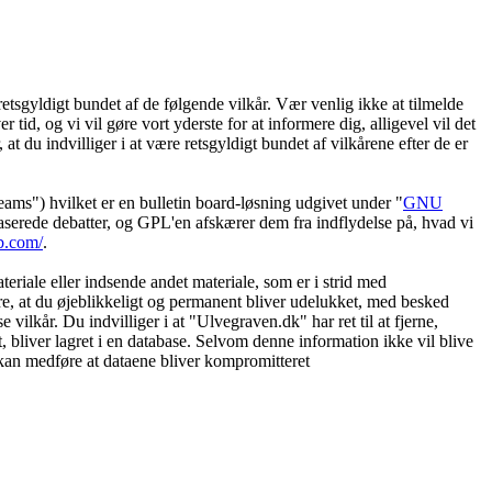
etsgyldigt bundet af de følgende vilkår. Vær venlig ikke at tilmelde
 tid, og vi vil gøre vort yderste for at informere dig, alligevel vil det
t du indvilliger i at være retsgyldigt bundet af vilkårene efter de er
") hvilket er en bulletin board-løsning udgivet under "
GNU
serede debatter, og GPL'en afskærer dem fra indflydelse på, hvad vi
b.com/
.
eriale eller indsende andet materiale, som er i strid med
øre, at du øjeblikkeligt og permanent bliver udelukket, med besked
vilkår. Du indvilliger i at "Ulvegraven.dk" har ret til at fjerne,
et, bliver lagret i en database. Selvom denne information ikke vil blive
 kan medføre at dataene bliver kompromitteret