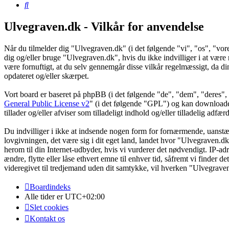
Søg
Ulvegraven.dk - Vilkår for anvendelse
Når du tilmelder dig "Ulvegraven.dk" (i det følgende "vi", "os", "vore
dig og/eller bruge "Ulvegraven.dk", hvis du ikke indvilliger i at være re
være fornuftigt, at du selv gennemgår disse vilkår regelmæssigt, da din
opdateret og/eller skærpet.
Vort board er baseret på phpBB (i det følgende "de", "dem", "dere
General Public License v2
" (i det følgende "GPL") og kan download
tillader og/eller afviser som tilladeligt indhold og/eller tilladelig ad
Du indvilliger i ikke at indsende nogen form for fornærmende, uanstænd
lovgivningen, det være sig i dit eget land, landet hvor "Ulvegraven.dk
herom til din Internet-udbyder, hvis vi vurderer det nødvendigt. IP-adre
ændre, flytte eller låse ethvert emne til enhver tid, såfremt vi finder 
videregivet til tredjemand uden dit samtykke, vil hverken "Ulvegrave
Boardindeks
Alle tider er
UTC+02:00
Slet cookies
Kontakt os