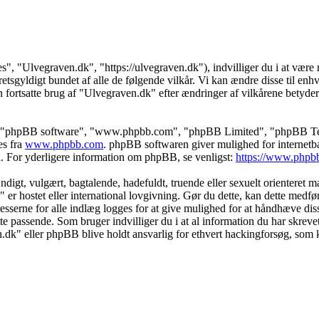
s", "Ulvegraven.dk", "https://ulvegraven.dk"), indvilliger du i at være r
tsgyldigt bundet af alle de følgende vilkår. Vi kan ændre disse til enhver
 fortsatte brug af "Ulvegraven.dk" efter ændringer af vilkårene betyder, a
s", "phpBB software", "www.phpbb.com", "phpBB Limited", "phpBB Teams
es fra
www.phpbb.com
. phpBB softwaren giver mulighed for internetba
færd. For yderligere information om phpBB, se venligst:
https://www.phpb
igt, vulgært, bagtalende, hadefuldt, truende eller sexuelt orienteret mat
" er hostet eller international lovgivning. Gør du dette, kan dette medf
sserne for alle indlæg logges for at give mulighed for at håndhæve disse 
dette passende. Som bruger indvilliger du i at al information du har skrev
n.dk" eller phpBB blive holdt ansvarlig for ethvert hackingforsøg, som