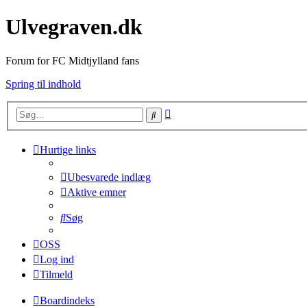
Ulvegraven.dk
Forum for FC Midtjylland fans
Spring til indhold
Avanceret
Søg
søgning
Hurtige links
Ubesvarede indlæg
Aktive emner
Søg
OSS
Log ind
Tilmeld
Boardindeks