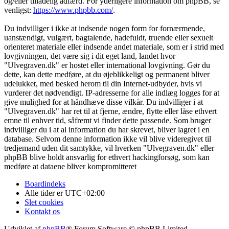
og/eller tilladelig adfærd. For yderligere information om phpBB, se
venligst:
https://www.phpbb.com/
.
Du indvilliger i ikke at indsende nogen form for fornærmende,
uanstændigt, vulgært, bagtalende, hadefuldt, truende eller sexuelt
orienteret materiale eller indsende andet materiale, som er i strid med
lovgivningen, det være sig i dit eget land, landet hvor
"Ulvegraven.dk" er hostet eller international lovgivning. Gør du
dette, kan dette medføre, at du øjeblikkeligt og permanent bliver
udelukket, med besked herom til din Internet-udbyder, hvis vi
vurderer det nødvendigt. IP-adresserne for alle indlæg logges for at
give mulighed for at håndhæve disse vilkår. Du indvilliger i at
"Ulvegraven.dk" har ret til at fjerne, ændre, flytte eller låse ethvert
emne til enhver tid, såfremt vi finder dette passende. Som bruger
indvilliger du i at al information du har skrevet, bliver lagret i en
database. Selvom denne information ikke vil blive videregivet til
tredjemand uden dit samtykke, vil hverken "Ulvegraven.dk" eller
phpBB blive holdt ansvarlig for ethvert hackingforsøg, som kan
medføre at dataene bliver kompromitteret
Boardindeks
Alle tider er
UTC+02:00
Slet cookies
Kontakt os
Udviklet af
phpBB
® Forum Software © phpBB Limited