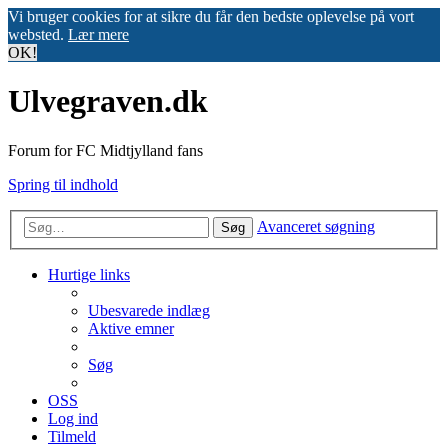
Vi bruger cookies for at sikre du får den bedste oplevelse på vort
websted.
Lær mere
OK!
Ulvegraven.dk
Forum for FC Midtjylland fans
Spring til indhold
Avanceret søgning
Søg
Hurtige links
Ubesvarede indlæg
Aktive emner
Søg
OSS
Log ind
Tilmeld