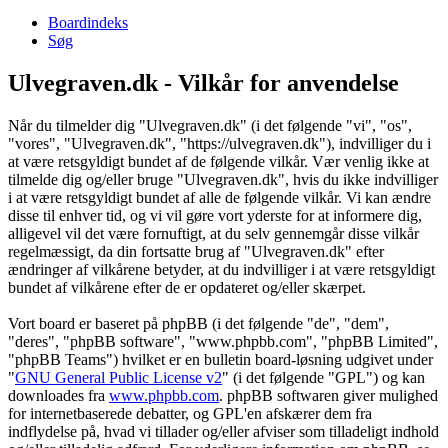
Boardindeks
Søg
Ulvegraven.dk - Vilkår for anvendelse
Når du tilmelder dig "Ulvegraven.dk" (i det følgende "vi", "os",
"vores", "Ulvegraven.dk", "https://ulvegraven.dk"), indvilliger du i
at være retsgyldigt bundet af de følgende vilkår. Vær venlig ikke at
tilmelde dig og/eller bruge "Ulvegraven.dk", hvis du ikke indvilliger
i at være retsgyldigt bundet af alle de følgende vilkår. Vi kan ændre
disse til enhver tid, og vi vil gøre vort yderste for at informere dig,
alligevel vil det være fornuftigt, at du selv gennemgår disse vilkår
regelmæssigt, da din fortsatte brug af "Ulvegraven.dk" efter
ændringer af vilkårene betyder, at du indvilliger i at være retsgyldigt
bundet af vilkårene efter de er opdateret og/eller skærpet.
Vort board er baseret på phpBB (i det følgende "de", "dem",
"deres", "phpBB software", "www.phpbb.com", "phpBB Limited",
"phpBB Teams") hvilket er en bulletin board-løsning udgivet under
"
GNU General Public License v2
" (i det følgende "GPL") og kan
downloades fra
www.phpbb.com
. phpBB softwaren giver mulighed
for internetbaserede debatter, og GPL'en afskærer dem fra
indflydelse på, hvad vi tillader og/eller afviser som tilladeligt indhold