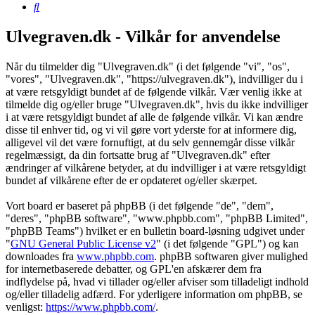
Søg
Ulvegraven.dk - Vilkår for anvendelse
Når du tilmelder dig "Ulvegraven.dk" (i det følgende "vi", "os",
"vores", "Ulvegraven.dk", "https://ulvegraven.dk"), indvilliger du i
at være retsgyldigt bundet af de følgende vilkår. Vær venlig ikke at
tilmelde dig og/eller bruge "Ulvegraven.dk", hvis du ikke indvilliger
i at være retsgyldigt bundet af alle de følgende vilkår. Vi kan ændre
disse til enhver tid, og vi vil gøre vort yderste for at informere dig,
alligevel vil det være fornuftigt, at du selv gennemgår disse vilkår
regelmæssigt, da din fortsatte brug af "Ulvegraven.dk" efter
ændringer af vilkårene betyder, at du indvilliger i at være retsgyldigt
bundet af vilkårene efter de er opdateret og/eller skærpet.
Vort board er baseret på phpBB (i det følgende "de", "dem",
"deres", "phpBB software", "www.phpbb.com", "phpBB Limited",
"phpBB Teams") hvilket er en bulletin board-løsning udgivet under
"
GNU General Public License v2
" (i det følgende "GPL") og kan
downloades fra
www.phpbb.com
. phpBB softwaren giver mulighed
for internetbaserede debatter, og GPL'en afskærer dem fra
indflydelse på, hvad vi tillader og/eller afviser som tilladeligt indhold
og/eller tilladelig adfærd. For yderligere information om phpBB, se
venligst:
https://www.phpbb.com/
.