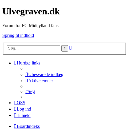
Ulvegraven.dk
Forum for FC Midtjylland fans
Spring til indhold
Avanceret
Søg
søgning
Hurtige links
Ubesvarede indlæg
Aktive emner
Søg
OSS
Log ind
Tilmeld
Boardindeks