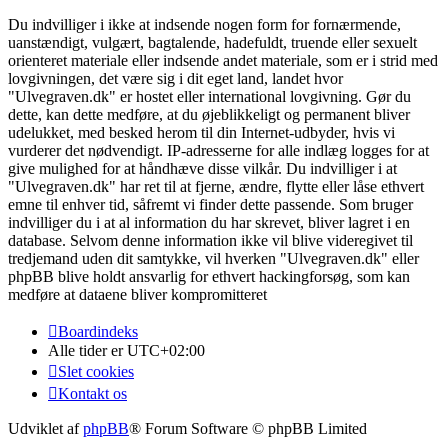
Du indvilliger i ikke at indsende nogen form for fornærmende,
uanstændigt, vulgært, bagtalende, hadefuldt, truende eller sexuelt
orienteret materiale eller indsende andet materiale, som er i strid med
lovgivningen, det være sig i dit eget land, landet hvor
"Ulvegraven.dk" er hostet eller international lovgivning. Gør du
dette, kan dette medføre, at du øjeblikkeligt og permanent bliver
udelukket, med besked herom til din Internet-udbyder, hvis vi
vurderer det nødvendigt. IP-adresserne for alle indlæg logges for at
give mulighed for at håndhæve disse vilkår. Du indvilliger i at
"Ulvegraven.dk" har ret til at fjerne, ændre, flytte eller låse ethvert
emne til enhver tid, såfremt vi finder dette passende. Som bruger
indvilliger du i at al information du har skrevet, bliver lagret i en
database. Selvom denne information ikke vil blive videregivet til
tredjemand uden dit samtykke, vil hverken "Ulvegraven.dk" eller
phpBB blive holdt ansvarlig for ethvert hackingforsøg, som kan
medføre at dataene bliver kompromitteret
Boardindeks
Alle tider er
UTC+02:00
Slet cookies
Kontakt os
Udviklet af
phpBB
® Forum Software © phpBB Limited