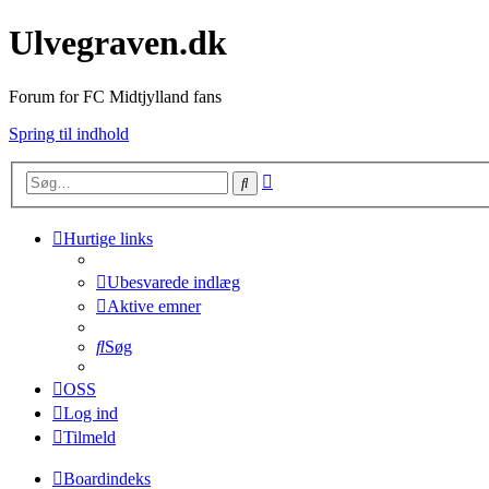
Ulvegraven.dk
Forum for FC Midtjylland fans
Spring til indhold
Avanceret
Søg
søgning
Hurtige links
Ubesvarede indlæg
Aktive emner
Søg
OSS
Log ind
Tilmeld
Boardindeks