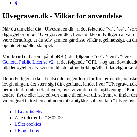
Søg
Ulvegraven.dk - Vilkår for anvendelse
Når du tilmelder dig "Ulvegraven.dk" (i det følgende "vi", "os", "vore
dig og/eller bruge "Ulvegraven.dk", hvis du ikke indvilliger i at være re
være fornuftigt, at du selv gennemgår disse vilkår regelmæssigt, da din
opdateret og/eller skærpet.
Vort board er baseret på phpBB (i det følgende "de", "dem", "dere
General Public License v2
" (i det følgende "GPL") og kan download
tillader og/eller afviser som tilladeligt indhold og/eller tilladelig ad
Du indvilliger i ikke at indsende nogen form for fornærmende, uanstænd
lovgivningen, det være sig i dit eget land, landet hvor "Ulvegraven.dk
herom til din Internet-udbyder, hvis vi vurderer det nødvendigt. IP-adre
ændre, flytte eller låse ethvert emne til enhver tid, såfremt vi finder 
videregivet til tredjemand uden dit samtykke, vil hverken "Ulvegrave
Boardindeks
Alle tider er
UTC+02:00
Slet cookies
Kontakt os