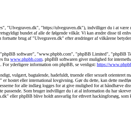
s", "Ulvegraven.dk", "https://ulvegraven.dk"), indvilliger du i at være r
tsgyldigt bundet af alle de følgende vilkår. Vi kan ændre disse til enhver
 fortsatte brug af "Ulvegraven.dk" efter ændringer af vilkårene betyder, a
s", "phpBB software", "www.phpbb.com", "phpBB Limited", "phpBB Teams
es fra
www.phpbb.com
. phpBB softwaren giver mulighed for internetba
færd. For yderligere information om phpBB, se venligst:
https://www.phpb
igt, vulgært, bagtalende, hadefuldt, truende eller sexuelt orienteret mat
" er hostet eller international lovgivning. Gør du dette, kan dette medf
sserne for alle indlæg logges for at give mulighed for at håndhæve disse 
dette passende. Som bruger indvilliger du i at al information du har skrev
n.dk" eller phpBB blive holdt ansvarlig for ethvert hackingforsøg, som