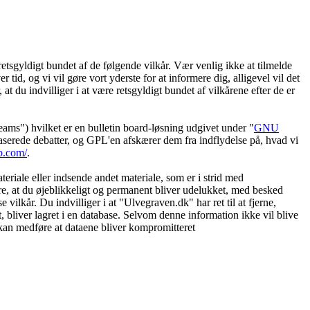
etsgyldigt bundet af de følgende vilkår. Vær venlig ikke at tilmelde
 tid, og vi vil gøre vort yderste for at informere dig, alligevel vil det
t du indvilliger i at være retsgyldigt bundet af vilkårene efter de er
") hvilket er en bulletin board-løsning udgivet under "
GNU
serede debatter, og GPL'en afskærer dem fra indflydelse på, hvad vi
b.com/
.
eriale eller indsende andet materiale, som er i strid med
øre, at du øjeblikkeligt og permanent bliver udelukket, med besked
vilkår. Du indvilliger i at "Ulvegraven.dk" har ret til at fjerne,
et, bliver lagret i en database. Selvom denne information ikke vil blive
 kan medføre at dataene bliver kompromitteret