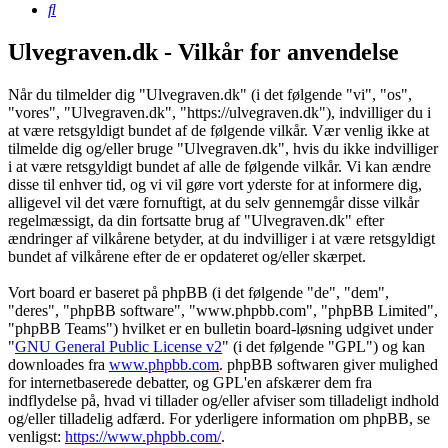
Søg
Ulvegraven.dk - Vilkår for anvendelse
Når du tilmelder dig "Ulvegraven.dk" (i det følgende "vi", "os",
"vores", "Ulvegraven.dk", "https://ulvegraven.dk"), indvilliger du i
at være retsgyldigt bundet af de følgende vilkår. Vær venlig ikke at
tilmelde dig og/eller bruge "Ulvegraven.dk", hvis du ikke indvilliger
i at være retsgyldigt bundet af alle de følgende vilkår. Vi kan ændre
disse til enhver tid, og vi vil gøre vort yderste for at informere dig,
alligevel vil det være fornuftigt, at du selv gennemgår disse vilkår
regelmæssigt, da din fortsatte brug af "Ulvegraven.dk" efter
ændringer af vilkårene betyder, at du indvilliger i at være retsgyldigt
bundet af vilkårene efter de er opdateret og/eller skærpet.
Vort board er baseret på phpBB (i det følgende "de", "dem",
"deres", "phpBB software", "www.phpbb.com", "phpBB Limited",
"phpBB Teams") hvilket er en bulletin board-løsning udgivet under
"
GNU General Public License v2
" (i det følgende "GPL") og kan
downloades fra
www.phpbb.com
. phpBB softwaren giver mulighed
for internetbaserede debatter, og GPL'en afskærer dem fra
indflydelse på, hvad vi tillader og/eller afviser som tilladeligt indhold
og/eller tilladelig adfærd. For yderligere information om phpBB, se
venligst:
https://www.phpbb.com/
.