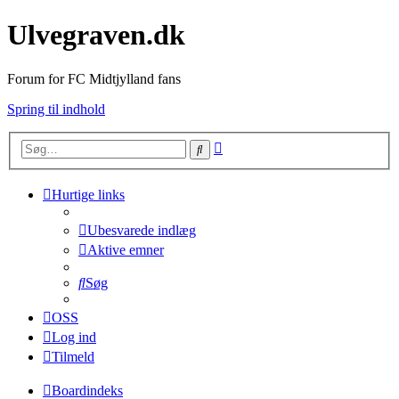
Ulvegraven.dk
Forum for FC Midtjylland fans
Spring til indhold
Avanceret
Søg
søgning
Hurtige links
Ubesvarede indlæg
Aktive emner
Søg
OSS
Log ind
Tilmeld
Boardindeks