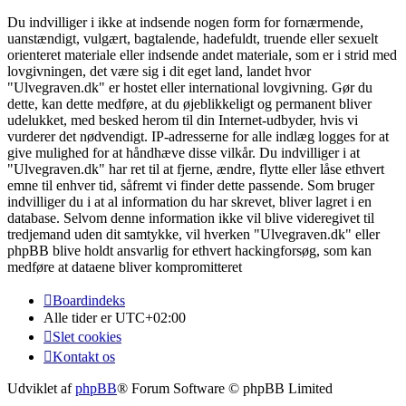
Du indvilliger i ikke at indsende nogen form for fornærmende,
uanstændigt, vulgært, bagtalende, hadefuldt, truende eller sexuelt
orienteret materiale eller indsende andet materiale, som er i strid med
lovgivningen, det være sig i dit eget land, landet hvor
"Ulvegraven.dk" er hostet eller international lovgivning. Gør du
dette, kan dette medføre, at du øjeblikkeligt og permanent bliver
udelukket, med besked herom til din Internet-udbyder, hvis vi
vurderer det nødvendigt. IP-adresserne for alle indlæg logges for at
give mulighed for at håndhæve disse vilkår. Du indvilliger i at
"Ulvegraven.dk" har ret til at fjerne, ændre, flytte eller låse ethvert
emne til enhver tid, såfremt vi finder dette passende. Som bruger
indvilliger du i at al information du har skrevet, bliver lagret i en
database. Selvom denne information ikke vil blive videregivet til
tredjemand uden dit samtykke, vil hverken "Ulvegraven.dk" eller
phpBB blive holdt ansvarlig for ethvert hackingforsøg, som kan
medføre at dataene bliver kompromitteret
Boardindeks
Alle tider er
UTC+02:00
Slet cookies
Kontakt os
Udviklet af
phpBB
® Forum Software © phpBB Limited