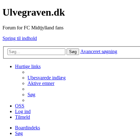
Ulvegraven.dk
Forum for FC Midtjylland fans
Spring til indhold
Avanceret søgning
Søg
Hurtige links
Ubesvarede indlæg
Aktive emner
Søg
OSS
Log ind
Tilmeld
Boardindeks
Søg