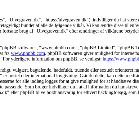
s", "Ulvegraven.dk", "https://ulvegraven.dk"), indvilliger du i at være r
tsgyldigt bundet af alle de følgende vilkår. Vi kan ændre disse til enhver
 fortsatte brug af "Ulvegraven.dk" efter ændringer af vilkårene betyder, a
s", "phpBB software", "www.phpbb.com", "phpBB Limited", "phpBB Teams
es fra
www.phpbb.com
. phpBB softwaren giver mulighed for internetba
færd. For yderligere information om phpBB, se venligst:
https://www.phpb
igt, vulgært, bagtalende, hadefuldt, truende eller sexuelt orienteret mat
" er hostet eller international lovgivning. Gør du dette, kan dette medf
sserne for alle indlæg logges for at give mulighed for at håndhæve disse 
dette passende. Som bruger indvilliger du i at al information du har skrev
n.dk" eller phpBB blive holdt ansvarlig for ethvert hackingforsøg, som