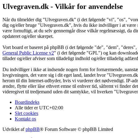
Ulvegraven.dk - Vilkår for anvendelse
Når du tilmelder dig "Ulvegraven.dk" (i det følgende "vi", "os", "vore
dig og/eller bruge "Ulvegraven.dk", hvis du ikke indvilliger i at være re
være fornuftigt, at du selv gennemgår disse vilkår regelmæssigt, da din
opdateret og/eller skærpet.
Vort board er baseret på phpBB (i det følgende "de", "dem", "dere
General Public License v2
" (i det følgende "GPL") og kan download
tillader og/eller afviser som tilladeligt indhold og/eller tilladelig ad
Du indvilliger i ikke at indsende nogen form for fornærmende, uanstænd
lovgivningen, det være sig i dit eget land, landet hvor "Ulvegraven.dk
herom til din Internet-udbyder, hvis vi vurderer det nødvendigt. IP-adre
ændre, flytte eller låse ethvert emne til enhver tid, såfremt vi finder 
videregivet til tredjemand uden dit samtykke, vil hverken "Ulvegrave
Boardindeks
Alle tider er
UTC+02:00
Slet cookies
Kontakt os
Udviklet af
phpBB
® Forum Software © phpBB Limited