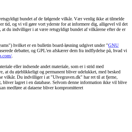
etsgyldigt bundet af de følgende vilkår. Vær venlig ikke at tilmelde
 tid, og vi vil gøre vort yderste for at informere dig, alligevel vil det
t du indvilliger i at være retsgyldigt bundet af vilkårene efter de er
") hvilket er en bulletin board-løsning udgivet under "
GNU
serede debatter, og GPL'en afskærer dem fra indflydelse på, hvad vi
b.com/
.
eriale eller indsende andet materiale, som er i strid med
øre, at du øjeblikkeligt og permanent bliver udelukket, med besked
vilkår. Du indvilliger i at "Ulvegraven.dk" har ret til at fjerne,
et, bliver lagret i en database. Selvom denne information ikke vil blive
 kan medføre at dataene bliver kompromitteret