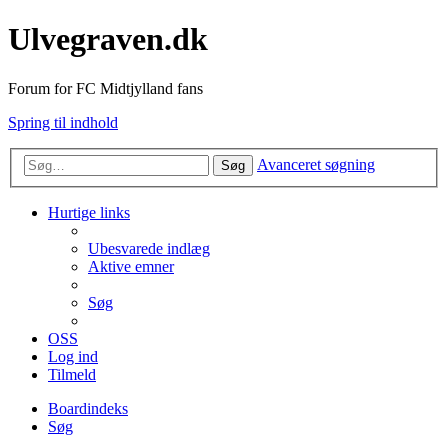
Ulvegraven.dk
Forum for FC Midtjylland fans
Spring til indhold
Avanceret søgning
Søg
Hurtige links
Ubesvarede indlæg
Aktive emner
Søg
OSS
Log ind
Tilmeld
Boardindeks
Søg