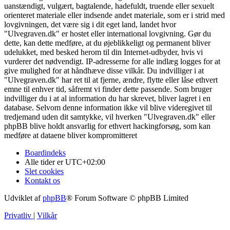
uanstændigt, vulgært, bagtalende, hadefuldt, truende eller sexuelt
orienteret materiale eller indsende andet materiale, som er i strid med
lovgivningen, det være sig i dit eget land, landet hvor
"Ulvegraven.dk" er hostet eller international lovgivning. Gør du
dette, kan dette medføre, at du øjeblikkeligt og permanent bliver
udelukket, med besked herom til din Internet-udbyder, hvis vi
vurderer det nødvendigt. IP-adresserne for alle indlæg logges for at
give mulighed for at håndhæve disse vilkår. Du indvilliger i at
"Ulvegraven.dk" har ret til at fjerne, ændre, flytte eller låse ethvert
emne til enhver tid, såfremt vi finder dette passende. Som bruger
indvilliger du i at al information du har skrevet, bliver lagret i en
database. Selvom denne information ikke vil blive videregivet til
tredjemand uden dit samtykke, vil hverken "Ulvegraven.dk" eller
phpBB blive holdt ansvarlig for ethvert hackingforsøg, som kan
medføre at dataene bliver kompromitteret
Boardindeks
Alle tider er
UTC+02:00
Slet cookies
Kontakt os
Udviklet af
phpBB
® Forum Software © phpBB Limited
Privatliv
|
Vilkår