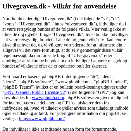
Ulvegraven.dk - Vilkår for anvendelse
Når du tilmelder dig "Ulvegraven.dk" (i det følgende "vi", "os",
"vores", "Ulvegraven.dk", "https://ulvegraven.dk"), indvilliger du i
at være retsgyldigt bundet af de følgende vilkår. Vær venlig ikke at
tilmelde dig og/eller bruge "Ulvegraven.dk", hvis du ikke indvilliger
i at være retsgyldigt bundet af alle de følgende vilkår. Vi kan ændre
disse til enhver tid, og vi vil gøre vort yderste for at informere dig,
alligevel vil det være fornuftigt, at du selv gennemgår disse vilkår
regelmæssigt, da din fortsatte brug af "Ulvegraven.dk" efter
ændringer af vilkårene betyder, at du indvilliger i at være retsgyldigt
bundet af vilkårene efter de er opdateret og/eller skærpet.
Vort board er baseret på phpBB (i det følgende "de", "dem",
"deres", "phpBB software", "www.phpbb.com", "phpBB Limited",
"phpBB Teams") hvilket er en bulletin board-løsning udgivet under
"
GNU General Public License v2
" (i det følgende "GPL") og kan
downloades fra
www.phpbb.com
. phpBB softwaren giver mulighed
for internetbaserede debatter, og GPL'en afskærer dem fra
indflydelse på, hvad vi tillader og/eller afviser som tilladeligt indhold
og/eller tilladelig adfærd. For yderligere information om phpBB, se
venligst:
https://www.phpbb.com/
.
Du indvilliger i ikke at indsende nogen form for fornærmende,