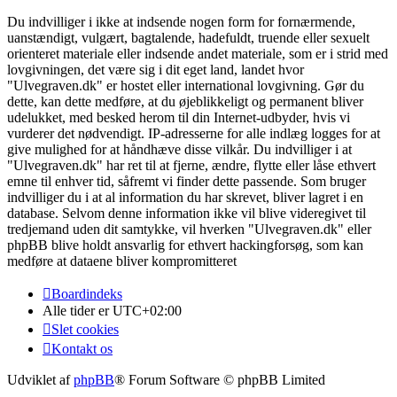
Du indvilliger i ikke at indsende nogen form for fornærmende,
uanstændigt, vulgært, bagtalende, hadefuldt, truende eller sexuelt
orienteret materiale eller indsende andet materiale, som er i strid med
lovgivningen, det være sig i dit eget land, landet hvor
"Ulvegraven.dk" er hostet eller international lovgivning. Gør du
dette, kan dette medføre, at du øjeblikkeligt og permanent bliver
udelukket, med besked herom til din Internet-udbyder, hvis vi
vurderer det nødvendigt. IP-adresserne for alle indlæg logges for at
give mulighed for at håndhæve disse vilkår. Du indvilliger i at
"Ulvegraven.dk" har ret til at fjerne, ændre, flytte eller låse ethvert
emne til enhver tid, såfremt vi finder dette passende. Som bruger
indvilliger du i at al information du har skrevet, bliver lagret i en
database. Selvom denne information ikke vil blive videregivet til
tredjemand uden dit samtykke, vil hverken "Ulvegraven.dk" eller
phpBB blive holdt ansvarlig for ethvert hackingforsøg, som kan
medføre at dataene bliver kompromitteret
Boardindeks
Alle tider er
UTC+02:00
Slet cookies
Kontakt os
Udviklet af
phpBB
® Forum Software © phpBB Limited