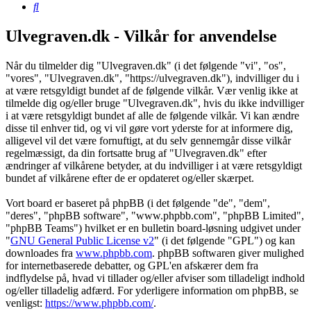
Søg
Ulvegraven.dk - Vilkår for anvendelse
Når du tilmelder dig "Ulvegraven.dk" (i det følgende "vi", "os",
"vores", "Ulvegraven.dk", "https://ulvegraven.dk"), indvilliger du i
at være retsgyldigt bundet af de følgende vilkår. Vær venlig ikke at
tilmelde dig og/eller bruge "Ulvegraven.dk", hvis du ikke indvilliger
i at være retsgyldigt bundet af alle de følgende vilkår. Vi kan ændre
disse til enhver tid, og vi vil gøre vort yderste for at informere dig,
alligevel vil det være fornuftigt, at du selv gennemgår disse vilkår
regelmæssigt, da din fortsatte brug af "Ulvegraven.dk" efter
ændringer af vilkårene betyder, at du indvilliger i at være retsgyldigt
bundet af vilkårene efter de er opdateret og/eller skærpet.
Vort board er baseret på phpBB (i det følgende "de", "dem",
"deres", "phpBB software", "www.phpbb.com", "phpBB Limited",
"phpBB Teams") hvilket er en bulletin board-løsning udgivet under
"
GNU General Public License v2
" (i det følgende "GPL") og kan
downloades fra
www.phpbb.com
. phpBB softwaren giver mulighed
for internetbaserede debatter, og GPL'en afskærer dem fra
indflydelse på, hvad vi tillader og/eller afviser som tilladeligt indhold
og/eller tilladelig adfærd. For yderligere information om phpBB, se
venligst:
https://www.phpbb.com/
.