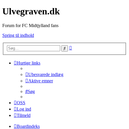
Ulvegraven.dk
Forum for FC Midtjylland fans
Spring til indhold
Avanceret
Søg
søgning
Hurtige links
Ubesvarede indlæg
Aktive emner
Søg
OSS
Log ind
Tilmeld
Boardindeks