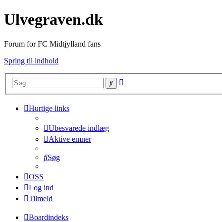
Ulvegraven.dk
Forum for FC Midtjylland fans
Spring til indhold
Avanceret
Søg
søgning
Hurtige links
Ubesvarede indlæg
Aktive emner
Søg
OSS
Log ind
Tilmeld
Boardindeks