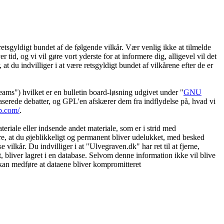
etsgyldigt bundet af de følgende vilkår. Vær venlig ikke at tilmelde
 tid, og vi vil gøre vort yderste for at informere dig, alligevel vil det
t du indvilliger i at være retsgyldigt bundet af vilkårene efter de er
") hvilket er en bulletin board-løsning udgivet under "
GNU
serede debatter, og GPL'en afskærer dem fra indflydelse på, hvad vi
b.com/
.
eriale eller indsende andet materiale, som er i strid med
øre, at du øjeblikkeligt og permanent bliver udelukket, med besked
vilkår. Du indvilliger i at "Ulvegraven.dk" har ret til at fjerne,
et, bliver lagret i en database. Selvom denne information ikke vil blive
 kan medføre at dataene bliver kompromitteret