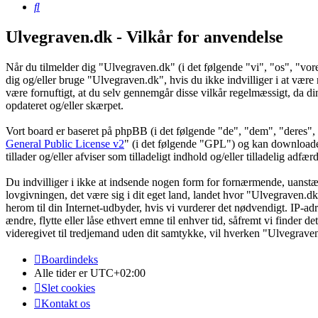
Søg
Ulvegraven.dk - Vilkår for anvendelse
Når du tilmelder dig "Ulvegraven.dk" (i det følgende "vi", "os", "vore
dig og/eller bruge "Ulvegraven.dk", hvis du ikke indvilliger i at være re
være fornuftigt, at du selv gennemgår disse vilkår regelmæssigt, da din
opdateret og/eller skærpet.
Vort board er baseret på phpBB (i det følgende "de", "dem", "dere
General Public License v2
" (i det følgende "GPL") og kan download
tillader og/eller afviser som tilladeligt indhold og/eller tilladelig ad
Du indvilliger i ikke at indsende nogen form for fornærmende, uanstænd
lovgivningen, det være sig i dit eget land, landet hvor "Ulvegraven.dk
herom til din Internet-udbyder, hvis vi vurderer det nødvendigt. IP-adre
ændre, flytte eller låse ethvert emne til enhver tid, såfremt vi finder 
videregivet til tredjemand uden dit samtykke, vil hverken "Ulvegrave
Boardindeks
Alle tider er
UTC+02:00
Slet cookies
Kontakt os