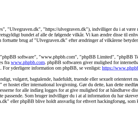
s", "Ulvegraven.dk", "https://ulvegraven.dk"), indvilliger du i at være r
tsgyldigt bundet af alle de følgende vilkår. Vi kan ændre disse til enhver
 fortsatte brug af "Ulvegraven.dk" efter ændringer af vilkårene betyder, a
s", "phpBB software", "www.phpbb.com", "phpBB Limited", "phpBB Teams
es fra
www.phpbb.com
. phpBB softwaren giver mulighed for internetba
færd. For yderligere information om phpBB, se venligst:
https://www.phpb
igt, vulgært, bagtalende, hadefuldt, truende eller sexuelt orienteret mat
" er hostet eller international lovgivning. Gør du dette, kan dette medf
sserne for alle indlæg logges for at give mulighed for at håndhæve disse 
dette passende. Som bruger indvilliger du i at al information du har skrev
n.dk" eller phpBB blive holdt ansvarlig for ethvert hackingforsøg, som